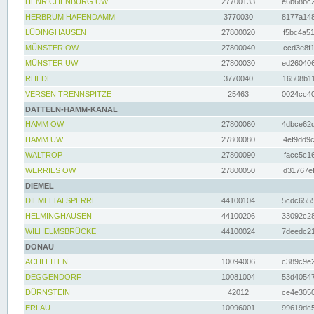
HENRICHENBURG UW
27700133
e6b68bc2
HERBRUM HAFENDAMM
3770030
8177a148
LÜDINGHAUSEN
27800020
f5bc4a51
MÜNSTER OW
27800040
ccd3e8f1
MÜNSTER UW
27800030
ed260406
RHEDE
3770040
16508b11
VERSEN TRENNSPITZE
25463
0024cc40
DATTELN-HAMM-KANAL
HAMM OW
27800060
4dbce62d
HAMM UW
27800080
4ef9dd9c
WALTROP
27800090
facc5c16
WERRIES OW
27800050
d31767ef
DIEMEL
DIEMELTALSPERRE
44100104
5cdc6555
HELMINGHAUSEN
44100206
33092c28
WILHELMSBRÜCKE
44100024
7deedc21
DONAU
ACHLEITEN
10094006
c389c9e2
DEGGENDORF
10081004
53d40547
DÜRNSTEIN
42012
ce4e3050
ERLAU
10096001
99619dc5