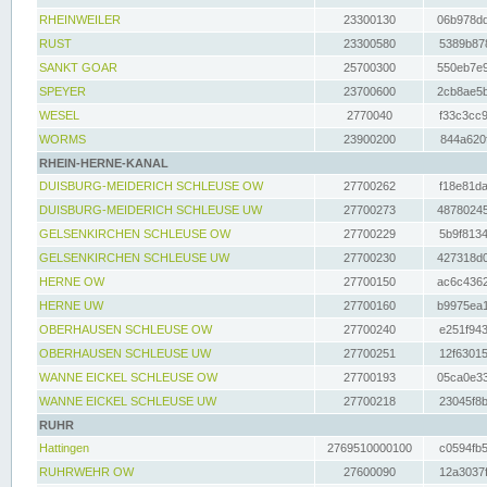
RHEINWEILER
23300130
06b978dd
RUST
23300580
5389b878
SANKT GOAR
25700300
550eb7e9
SPEYER
23700600
2cb8ae5b
WESEL
2770040
f33c3cc9
WORMS
23900200
844a620f
RHEIN-HERNE-KANAL
DUISBURG-MEIDERICH SCHLEUSE OW
27700262
f18e81da
DUISBURG-MEIDERICH SCHLEUSE UW
27700273
48780245
GELSENKIRCHEN SCHLEUSE OW
27700229
5b9f8134
GELSENKIRCHEN SCHLEUSE UW
27700230
427318d0
HERNE OW
27700150
ac6c4362
HERNE UW
27700160
b9975ea1
OBERHAUSEN SCHLEUSE OW
27700240
e251f943
OBERHAUSEN SCHLEUSE UW
27700251
12f63015
WANNE EICKEL SCHLEUSE OW
27700193
05ca0e33
WANNE EICKEL SCHLEUSE UW
27700218
23045f8b
RUHR
Hattingen
2769510000100
c0594fb5
RUHRWEHR OW
27600090
12a3037f