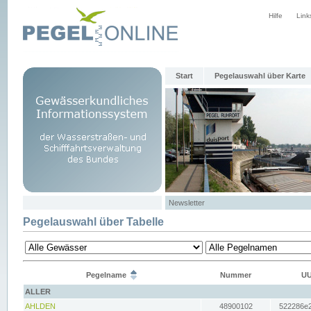
Hilfe
Link
Start
Pegelauswahl über Karte
Newsletter
Pegelauswahl über Tabelle
Pegelname
Nummer
UU
ALLER
AHLDEN
48900102
522286e2