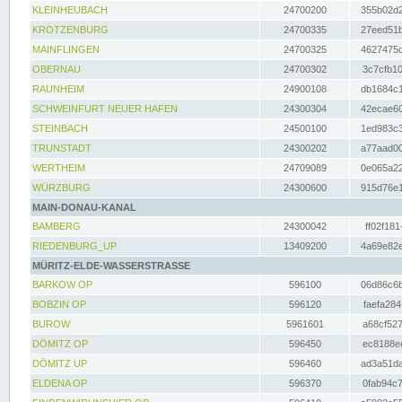
KLEINHEUBACH
24700200
355b02d2
KROTZENBURG
24700335
27eed51b
MAINFLINGEN
24700325
4627475d
OBERNAU
24700302
3c7cfb10
RAUNHEIM
24900108
db1684c1
SCHWEINFURT NEUER HAFEN
24300304
42ecae60
STEINBACH
24500100
1ed983c3
TRUNSTADT
24300202
a77aad00
WERTHEIM
24709089
0e065a22
WÜRZBURG
24300600
915d76e1
MAIN-DONAU-KANAL
BAMBERG
24300042
ff02f181
RIEDENBURG_UP
13409200
4a69e82e
MÜRITZ-ELDE-WASSERSTRASSE
BARKOW OP
596100
06d86c6b
BOBZIN OP
596120
faefa284
BUROW
5961601
a68cf527
DÖMITZ OP
596450
ec8188ee
DÖMITZ UP
596460
ad3a51da
ELDENA OP
596370
0fab94c7