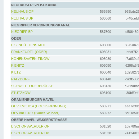
NEUHAUSER SPEISEKANAL
NEUHAUS OP
585850
963bdc26
NEUHAUS UP
585860
bf48cefd
NIEGRIPPER VERBINDUNGSKANAL
NIEGRIPP BP
587500
e506460f
ODER
EISENHÜTTENSTADT
603000
8675aa70
FRANKFURT1 (ODER)
603031
bffdf7f2
HOHENSAATEN-FINOW
603080
f7a639a4
KIENITZ
603050
6298a8f9
KIETZ
603040
16258271
RATZDORF
603140
ca3f535b
SCHWEDT-ODERBRÜCKE
603130
e28babaa
STÜTZKOW
603100
30bff0df
ORANIENBURGER HAVEL
OHV KM 3.014 (HOCHSPANNUNG)
580271
eea7e3dc
OHv km 1.467 (Blaues Wunder)
580272
8b51c505
OBERE HAVEL-WASSERSTRASSE
BISCHOFSWERDER OP
581520
16a780aa
BISCHOFSWERDER UP
581530
74134dc6