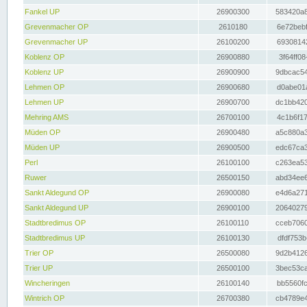
Fankel UP
26900300
583420a8
Grevenmacher OP
2610180
6e72bebf
Grevenmacher UP
26100200
69308142
Koblenz OP
26900880
3f64ff08
Koblenz UP
26900900
9dbcac54
Lehmen OP
26900680
d0abe01a
Lehmen UP
26900700
dc1bb420
Mehring AMS
26700100
4c1b6f17
Müden OP
26900480
a5c880a3
Müden UP
26900500
edc67ca3
Perl
26100100
c263ea53
Ruwer
26500150
abd34ee6
Sankt Aldegund OP
26900080
e4d6a271
Sankt Aldegund UP
26900100
20640279
Stadtbredimus OP
26100110
cceb7060
Stadtbredimus UP
26100130
dfdf753b
Trier OP
26500080
9d2b4126
Trier UP
26500100
3bec53ca
Wincheringen
26100140
bb5560fc
Wintrich OP
26700380
cb4789e4