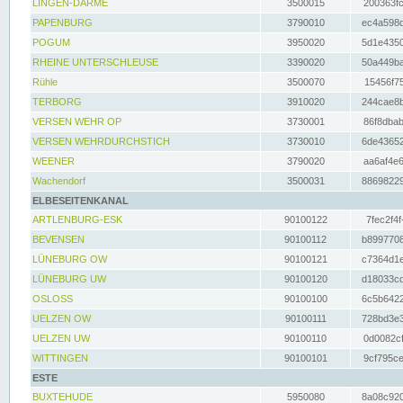
LINGEN-DARME
3500015
200363fc
PAPENBURG
3790010
ec4a598d
POGUM
3950020
5d1e4350
RHEINE UNTERSCHLEUSE
3390020
50a449ba
Rühle
3500070
15456f75
TERBORG
3910020
244cae8b
VERSEN WEHR OP
3730001
86f8dbab
VERSEN WEHRDURCHSTICH
3730010
6de43652
WEENER
3790020
aa6af4e6
Wachendorf
3500031
88698229
ELBESEITENKANAL
ARTLENBURG-ESK
90100122
7fec2f4f
BEVENSEN
90100112
b8997708
LÜNEBURG OW
90100121
c7364d1e
LÜNEBURG UW
90100120
d18033cd
OSLOSS
90100100
6c5b6422
UELZEN OW
90100111
728bd3e3
UELZEN UW
90100110
0d0082cf
WITTINGEN
90100101
9cf795ce
ESTE
BUXTEHUDE
5950080
8a08c920