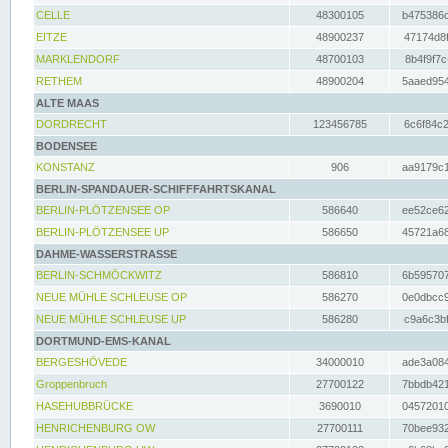
CELLE
48300105
b475386c
EITZE
48900237
47174d8f
MARKLENDORF
48700103
8b4f9f7c
RETHEM
48900204
5aaed954
ALTE MAAS
DORDRECHT
123456785
6c6f84c2
BODENSEE
KONSTANZ
906
aa9179c1
BERLIN-SPANDAUER-SCHIFFFAHRTSKANAL
BERLIN-PLÖTZENSEE OP
586640
ee52ce62
BERLIN-PLÖTZENSEE UP
586650
45721a68
DAHME-WASSERSTRASSE
BERLIN-SCHMÖCKWITZ
586810
6b595707
NEUE MÜHLE SCHLEUSE OP
586270
0e0dbcc9
NEUE MÜHLE SCHLEUSE UP
586280
c9a6c3bf
DORTMUND-EMS-KANAL
BERGESHÖVEDE
34000010
ade3a084
Groppenbruch
27700122
7bbdb421
HASEHUBBRÜCKE
3690010
04572010
HENRICHENBURG OW
27700111
70bee932