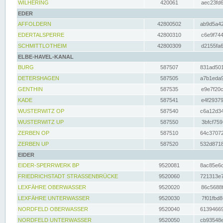
WILHERING
420061
aec23fd6
EDER
AFFOLDERN
42800502
ab9d5a42
EDERTALSPERRE
42800310
c6e9f744
SCHMITTLOTHEIM
42800309
d2155fa6
ELBE-HAVEL-KANAL
BURG
587507
831ad501
DETERSHAGEN
587505
a7b1eda9
GENTHIN
587535
e9e7f20c
KADE
587541
e4f29379
WUSTERWITZ OP
587540
c6a12d34
WUSTERWITZ UP
587550
3bfcf759
ZERBEN OP
587510
64c37072
ZERBEN UP
587520
532d8718
EIDER
EIDER-SPERRWERK BP
9520081
8ac85e6c
FRIEDRICHSTADT STRASSENBRÜCKE
9520060
721313e7
LEXFÄHRE OBERWASSER
9520020
86c5688f
LEXFÄHRE UNTERWASSER
9520030
7f01fbd8
NORDFELD OBERWASSER
9520040
61394669
NORDFELD UNTERWASSER
9520050
cb93548e