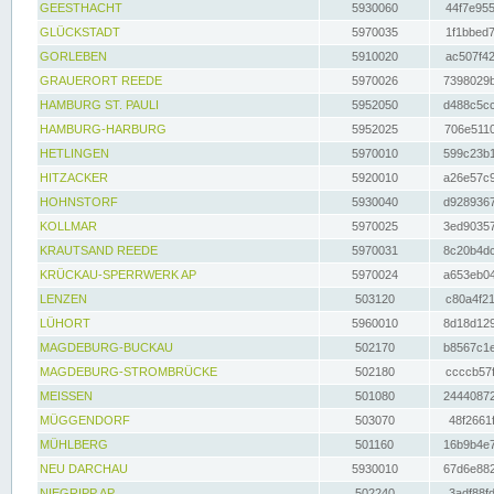
GEESTHACHT
5930060
44f7e955
GLÜCKSTADT
5970035
1f1bbed7
GORLEBEN
5910020
ac507f42
GRAUERORT REEDE
5970026
7398029b
HAMBURG ST. PAULI
5952050
d488c5cc
HAMBURG-HARBURG
5952025
706e5110
HETLINGEN
5970010
599c23b1
HITZACKER
5920010
a26e57c9
HOHNSTORF
5930040
d9289367
KOLLMAR
5970025
3ed90357
KRAUTSAND REEDE
5970031
8c20b4dc
KRÜCKAU-SPERRWERK AP
5970024
a653eb04
LENZEN
503120
c80a4f21
LÜHORT
5960010
8d18d129
MAGDEBURG-BUCKAU
502170
b8567c1e
MAGDEBURG-STROMBRÜCKE
502180
ccccb57f
MEISSEN
501080
24440872
MÜGGENDORF
503070
48f2661f
MÜHLBERG
501160
16b9b4e7
NEU DARCHAU
5930010
67d6e882
NIEGRIPP AP
502240
3adf88fd