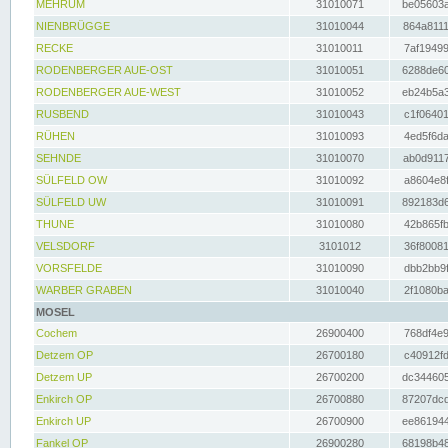
MEHRUM
31010071
be05603a
NIENBRÜGGE
31010044
864a8111
RECKE
31010011
7af19499
RODENBERGER AUE-OST
31010051
6288de60
RODENBERGER AUE-WEST
31010052
eb24b5a3
RUSBEND
31010043
c1f06401
RÜHEN
31010093
4ed5f6da
SEHNDE
31010070
ab0d9117
SÜLFELD OW
31010092
a8604e8f
SÜLFELD UW
31010091
892183d6
THUNE
31010080
42b865fb
VELSDORF
3101012
36f80081
VORSFELDE
31010090
dbb2bb9f
WARBER GRABEN
31010040
2f1080ba
MOSEL
Cochem
26900400
768df4e9
Detzem OP
26700180
c40912fd
Detzem UP
26700200
dc344605
Enkirch OP
26700880
87207dcd
Enkirch UP
26700900
ee861944
Fankel OP
26900280
68198b48