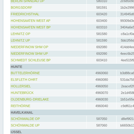
BERLIN-SPANDAU UP
580310
2c68509c
BORGSDORF
581591
1b2e2996
FRIEDRICHSTHAL
603420
314945d6
HOHENSAATEN WEST AP
603400
99309d3e
HOHENSAATEN WEST BP
603310
3404a6e5
LEHNITZ OP
581580
c8a1cf0a
LEHNITZ UP
581590
5bb1f56d
NIEDERFINOW SHW OP
692080
414dd4ee
NIEDERFINOW SHW UP
692090
4eec6b25
SCHWEDT SCHLEUSE BP
603410
4ee515f9
HUNTE
BUTTELERHÖRNE
4960060
b3d88ca6
ELSFLETH OHRT
4960080
531da758
HOLLERSIEL
4960050
2eacef2f
HUNTEBRÜCK
4960070
2e1d458b
OLDENBURG-DRIELAKE
4960030
1b51e55e
REITHÖRNE
4960040
c9df61c4
HAVELKANAL
SCHÖNWALDE OP
587050
d8ef9f21
SCHÖNWALDE UP
587060
b6650b13
IJSSEL