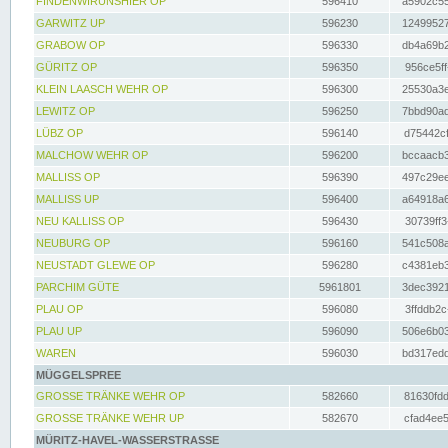
FINDENWIRUNSHIER OP
596410
a5902c55
GARWITZ UP
596230
12499527
GRABOW OP
596330
db4a69b2
GÜRITZ OP
596350
956ce5ff
KLEIN LAASCH WEHR OP
596300
25530a3e
LEWITZ OP
596250
7bbd90ad
LÜBZ OP
596140
d75442cf
MALCHOW WEHR OP
596200
bccaacb3
MALLISS OP
596390
497c29ee
MALLISS UP
596400
a64918a6
NEU KALLISS OP
596430
30739ff3
NEUBURG OP
596160
541c508a
NEUSTADT GLEWE OP
596280
c4381eb3
PARCHIM GÜTE
5961801
3dec3921
PLAU OP
596080
3ffddb2c
PLAU UP
596090
506e6b03
WAREN
596030
bd317edd
MÜGGELSPREE
GROSSE TRÄNKE WEHR OP
582660
81630fdd
GROSSE TRÄNKE WEHR UP
582670
cfad4ee5
MÜRITZ-HAVEL-WASSERSTRASSE