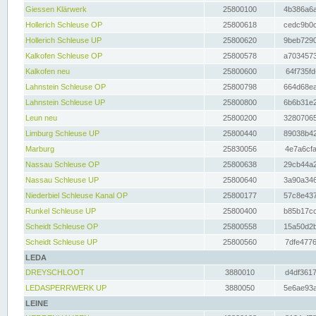
Giessen Klärwerk
25800100
4b386a6a
Hollerich Schleuse OP
25800618
cedc9b0c
Hollerich Schleuse UP
25800620
9beb7290
Kalkofen Schleuse OP
25800578
a7034573
Kalkofen neu
25800600
64f735fd
Lahnstein Schleuse OP
25800798
664d68ea
Lahnstein Schleuse UP
25800800
6b6b31e2
Leun neu
25800200
32807065
Limburg Schleuse UP
25800440
89038b42
Marburg
25830056
4e7a6cfa
Nassau Schleuse OP
25800638
29cb44a2
Nassau Schleuse UP
25800640
3a90a346
Niederbiel Schleuse Kanal OP
25800177
57c8e437
Runkel Schleuse UP
25800400
b85b17cc
Scheidt Schleuse OP
25800558
15a50d2b
Scheidt Schleuse UP
25800560
7dfe4776
LEDA
DREYSCHLOOT
3880010
d4df3617
LEDASPERRWERK UP
3880050
5e6ae93a
LEINE