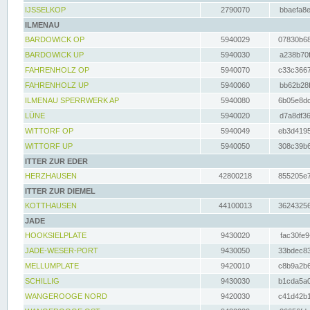
IJSSELKOP
2790070
bbaefa8e
ILMENAU
BARDOWICK OP
5940029
07830b68
BARDOWICK UP
5940030
a238b70f
FAHRENHOLZ OP
5940070
c33c3667
FAHRENHOLZ UP
5940060
bb62b28f
ILMENAU SPERRWERK AP
5940080
6b05e8dc
LÜNE
5940020
d7a8df36
WITTORF OP
5940049
eb3d4195
WITTORF UP
5940050
308c39b6
ITTER ZUR EDER
HERZHAUSEN
42800218
855205e7
ITTER ZUR DIEMEL
KOTTHAUSEN
44100013
36243256
JADE
HOOKSIELPLATE
9430020
fac30fe9
JADE-WESER-PORT
9430050
33bdec83
MELLUMPLATE
9420010
c8b9a2b6
SCHILLIG
9430030
b1cda5a0
WANGEROOGE NORD
9420030
c41d42b1