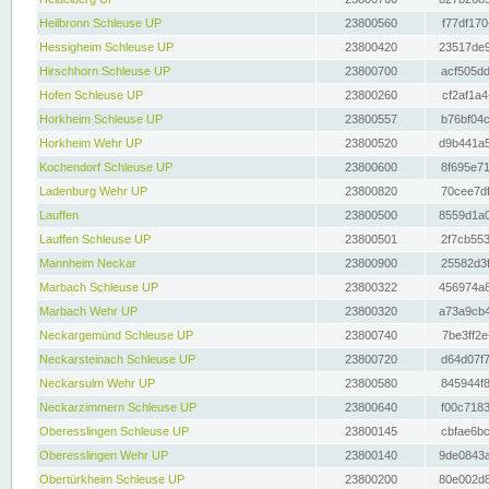
Heilbronn Schleuse UP
23800560
f77df170
Hessigheim Schleuse UP
23800420
23517de9
Hirschhorn Schleuse UP
23800700
acf505dd
Hofen Schleuse UP
23800260
cf2af1a4
Horkheim Schleuse UP
23800557
b76bf04c
Horkheim Wehr UP
23800520
d9b441a5
Kochendorf Schleuse UP
23800600
8f695e71
Ladenburg Wehr UP
23800820
70cee7df
Lauffen
23800500
8559d1a0
Lauffen Schleuse UP
23800501
2f7cb553
Mannheim Neckar
23800900
25582d3f
Marbach Schleuse UP
23800322
456974a8
Marbach Wehr UP
23800320
a73a9cb4
Neckargemünd Schleuse UP
23800740
7be3ff2e
Neckarsteinach Schleuse UP
23800720
d64d07f7
Neckarsulm Wehr UP
23800580
845944f8
Neckarzimmern Schleuse UP
23800640
f00c7183
Oberesslingen Schleuse UP
23800145
cbfae6bc
Oberesslingen Wehr UP
23800140
9de0843a
Obertürkheim Schleuse UP
23800200
80e002d8