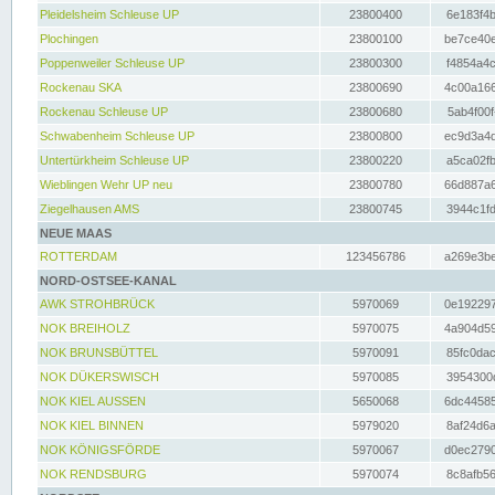
Pleidelsheim Schleuse UP
23800400
6e183f4b
Plochingen
23800100
be7ce40e
Poppenweiler Schleuse UP
23800300
f4854a4c
Rockenau SKA
23800690
4c00a166
Rockenau Schleuse UP
23800680
5ab4f00f
Schwabenheim Schleuse UP
23800800
ec9d3a4d
Untertürkheim Schleuse UP
23800220
a5ca02fb
Wieblingen Wehr UP neu
23800780
66d887a6
Ziegelhausen AMS
23800745
3944c1fd
NEUE MAAS
ROTTERDAM
123456786
a269e3be
NORD-OSTSEE-KANAL
AWK STROHBRÜCK
5970069
0e192297
NOK BREIHOLZ
5970075
4a904d59
NOK BRUNSBÜTTEL
5970091
85fc0dac
NOK DÜKERSWISCH
5970085
3954300d
NOK KIEL AUSSEN
5650068
6dc44585
NOK KIEL BINNEN
5979020
8af24d6a
NOK KÖNIGSFÖRDE
5970067
d0ec2790
NOK RENDSBURG
5970074
8c8afb56