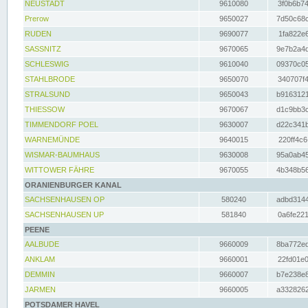
NEUSTADT
9610080
3f0b6b74
Prerow
9650027
7d50c68c
RUDEN
9690077
1fa822e6
SASSNITZ
9670065
9e7b2a4d
SCHLESWIG
9610040
09370c05
STAHLBRODE
9650070
340707f4
STRALSUND
9650043
b9163121
THIESSOW
9670067
d1c9bb3c
TIMMENDORF POEL
9630007
d22c341b
WARNEMÜNDE
9640015
220ff4c6
WISMAR-BAUMHAUS
9630008
95a0ab45
WITTOWER FÄHRE
9670055
4b348b56
ORANIENBURGER KANAL
SACHSENHAUSEN OP
580240
adbd3144
SACHSENHAUSEN UP
581840
0a6fe221
PEENE
AALBUDE
9660009
8ba772ed
ANKLAM
9660001
22fd01e0
DEMMIN
9660007
b7e238e8
JARMEN
9660005
a3328262
POTSDAMER HAVEL