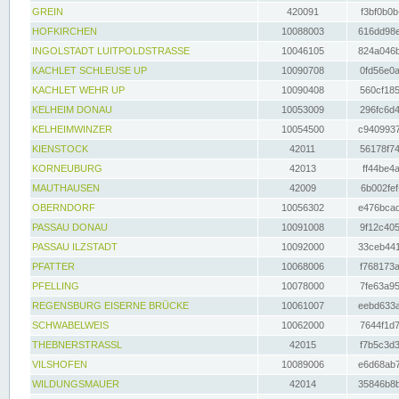
GREIN
420091
f3bf0b0b
HOFKIRCHEN
10088003
616dd98e
INGOLSTADT LUITPOLDSTRASSE
10046105
824a046b
KACHLET SCHLEUSE UP
10090708
0fd56e0a
KACHLET WEHR UP
10090408
560cf185
KELHEIM DONAU
10053009
296fc6d4
KELHEIMWINZER
10054500
c9409937
KIENSTOCK
42011
56178f74
KORNEUBURG
42013
ff44be4a
MAUTHAUSEN
42009
6b002fef
OBERNDORF
10056302
e476bcad
PASSAU DONAU
10091008
9f12c405
PASSAU ILZSTADT
10092000
33ceb441
PFATTER
10068006
f768173a
PFELLING
10078000
7fe63a95
REGENSBURG EISERNE BRÜCKE
10061007
eebd633a
SCHWABELWEIS
10062000
7644f1d7
THEBNERSTRASSL
42015
f7b5c3d3
VILSHOFEN
10089006
e6d68ab7
WILDUNGSMAUER
42014
35846b8b