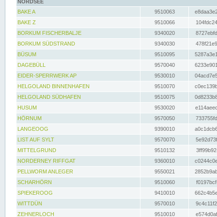
NORDSEE
BAKE A
9510063
e8daa3e2
BAKE Z
9510066
104fdc24
BORKUM FISCHERBALJE
9340020
8727ebfd
BORKUM SÜDSTRAND
9340030
478f21e9
BÜSUM
9510095
5287a3e1
DAGEBÜLL
9570040
6233e901
EIDER-SPERRWERK AP
9530010
04acd7e5
HELGOLAND BINNENHAFEN
9510070
c0ec139b
HELGOLAND SÜDHAFEN
9510075
0d8233b8
HUSUM
9530020
e114aeec
HÖRNUM
9570050
733755fd
LANGEOOG
9390010
a0c1dcb6
LIST AUF SYLT
9570070
5e92d73f
MITTELGRUND
9510132
3ff99b92
NORDERNEY RIFFGAT
9360010
c0244c0e
PELLWORM ANLEGER
9550021
2852b9ab
SCHARHÖRN
9510060
f0197bcf
SPIEKEROOG
9410010
662c4b5e
WITTDÜN
9570010
9c4c11f2
ZEHNERLOCH
9510010
e574d0af