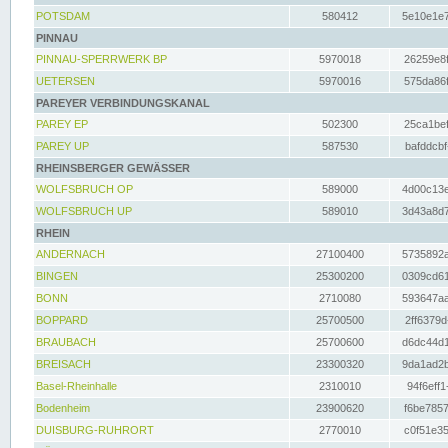
POTSDAM
580412
5e10e1e7
PINNAU
PINNAU-SPERRWERK BP
5970018
26259e8f
UETERSEN
5970016
575da86f
PAREYER VERBINDUNGSKANAL
PAREY EP
502300
25ca1bef
PAREY UP
587530
bafddcbf
RHEINSBERGER GEWÄSSER
WOLFSBRUCH OP
589000
4d00c13e
WOLFSBRUCH UP
589010
3d43a8d7
RHEIN
ANDERNACH
27100400
5735892a
BINGEN
25300200
0309cd61
BONN
2710080
593647aa
BOPPARD
25700500
2ff6379d
BRAUBACH
25700600
d6dc44d1
BREISACH
23300320
9da1ad2b
Basel-Rheinhalle
2310010
94f6eff1
Bodenheim
23900620
f6be7857
DUISBURG-RUHRORT
2770010
c0f51e35