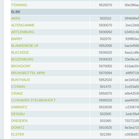
TÖNNING
9520070
00e386ac
ELBE
AKEN
502010
094b96e5
ALTENGAMME
5930070
2ee12b9a
ARTLENBURG
5930050
b3492c68
BARBY
502070
939f82ec
BLANKENESE UF
5952065
bacb459b
BLECKEDE
5930020
6aa1cd8e
BOIZENBURG
5930033
33e0bce0
BROKDORF
5970050
610ab204
BRUNSBÜTTEL MPM
5970094
d4f5f719
BUNTHAUS
5952020
ae1b91d0
COSWIG
501470
1ce53a59
CRANZ
5950070
e6b42536
CUXHAVEN STEUBENHÖFT
5990020
aad49293
DAMNATZ
5910030
c233674f
DESSAU
502000
1edc5fa4
DRESDEN
501060
70272185
DÖMITZ
5910025
6e3ea719
ELSTER
501390
c093b557