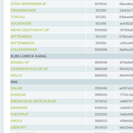
STÖR-SPERRWERK AP
5970041
d9acdbec
TANGERMÜNDE
502350
13e91b77
TORGAU
501261
83bbaedb
VOCKERODE
501480
ae93f2a5
WEHR GEESTHACHT UP
5930062
0f7f58a8
WITTENBERG
501420
070b1eb4
WITTENBERGE
503050
cbf3cd49
ZOLLENSPIEKER
5930090
3de8ea26
ELBE-LÜBECK-KANAL
BÜSSAU UP
9669040
bf7bb8e8
DONNERSCHLEUSE OP
9660049
45634232
MÖLLN
9660050
46644438
EMS
DALUM
3550040
ad357e52
DUKEGAT
3990020
7753c1fa
EMDEN NEUE SEESCHLEUSE
3970010
edfdf747
EMSHÖRN
9340010
c8af067c
FUESTRUP
3310010
3a8ed45f
KNOCK
3990010
438b565e
LEERORT
3910010
abb23dad