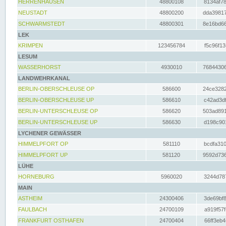
HERRENHAUSEN
48800108
8134af78
NEUSTADT
48800200
dda39817
SCHWARMSTEDT
48800301
8e16bd66
LEK
KRIMPEN
123456784
f5c96f13
LESUM
WASSERHORST
4930010
76844306
LANDWEHRKANAL
BERLIN-OBERSCHLEUSE OP
586600
24ce3282
BERLIN-OBERSCHLEUSE UP
586610
c42ad3df
BERLIN-UNTERSCHLEUSE OP
586620
503ad891
BERLIN-UNTERSCHLEUSE UP
586630
d198c901
LYCHENER GEWÄSSER
HIMMELPFORT OP
581110
bcdfa310
HIMMELPFORT UP
581120
9592d736
LÜHE
HORNEBURG
5960020
3244d787
MAIN
ASTHEIM
24300406
3de69bf8
FAULBACH
24700109
a919f57f
FRANKFURT OSTHAFEN
24700404
66ff3eb4