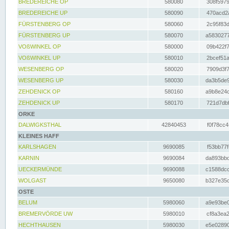
BREDEREICHE OP
580080
308f5979
BREDEREICHE UP
580090
470acd2a
FÜRSTENBERG OP
580060
2c95f83d
FÜRSTENBERG UP
580070
a5830277
VOßWINKEL OP
580000
09b422f7
VOßWINKEL UP
580010
2bcef51a
WESENBERG OP
580020
7909d3f7
WESENBERG UP
580030
da3b5de9
ZEHDENICK OP
580160
a9b8e24c
ZEHDENICK UP
580170
721d7dbf
ORKE
DALWIGKSTHAL
42840453
f0f78cc4
KLEINES HAFF
KARLSHAGEN
9690085
f53bb77f
KARNIN
9690084
da893bbd
UECKERMÜNDE
9690088
c1588dcc
WOLGAST
9650080
b327e35c
OSTE
BELUM
5980060
a9e93be0
BREMERVÖRDE UW
5980010
cf8a3ea2
HECHTHAUSEN
5980030
e5e02890