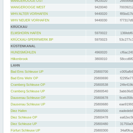
WANGEROOGE OST
9420020
26656fda
WANGEROOGE WEST
9420040
70039212
WHV ALTER VORHAFEN
9440020
f85bd17b
WHV NEUER VORHAFEN
9440030
f77317d9
KRÜCKAU
ELMSHORN HAFEN
5970022
136febf6
KRÜCKAU-SPERRWERK BP
5970023
53c277c3
KÜSTENKANAL
HUNDSMÜHLEN
4960020
cf6ac249
Hilkenbrook
3800010
58ccd6f0
LAHN
Bad Ems Schleuse UP
25800700
c005afb9
Bad Ems Wehr OP
25800690
f2295e77
Cramberg Schleuse OP
25800538
24fe419b
Cramberg Schleuse UP
25800540
3abb36d1
Dausenau Schleuse OP
25800678
9ceb358c
Dausenau Schleuse UP
25800680
eae91991
Diez Hafen
25800500
eadedeb6
Diez Schleuse OP
25800478
ea62ec5f
Diez Schleuse UP
25800480
31750a0f
Fürfurt Schleuse UP
25800300
34af0fca