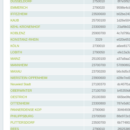
DÜSSELDORF
2750010
8f7e5f92
EMMERICH
2790020
9598e4cb
IFFEZHEIM
23500600
b02be240
KAUB
25700100
1d26e504
KEHL-KRONENHOF
23300900
23af9b02
KOBLENZ
25900700
4c7d796a
KONSTANZ-RHEIN
3329
e020e651
KÖLN
2730010
a6ee8177
LOBITH
2790050
efe13a3d
MAINZ
25100100
a37a9aa3
MANNHEIM
23700700
57090802
MAXAU
23700200
b6c6d5c8
NIERSTEIN-OPPENHEIM
23900600
d28e7ed1
Neuwied Stadt
27100370
dc407f1e
OBERWINTER
27100700
b45359df
OESTRICH
25100300
665be0fe
OTTENHEIM
23300800
787e5d63
PANNERDENSE KOP
2790060
3046493f
PHILIPPSBURG
23700500
88e972e1
PLITTERSDORF
23500700
6b774802
REES
2790010
2f025389