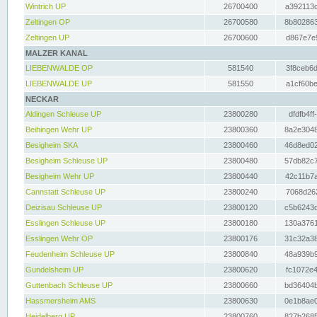
Wintrich UP
26700400
a392113c
Zeltingen OP
26700580
8b802863
Zeltingen UP
26700600
d867e7e9
MALZER KANAL
LIEBENWALDE OP
581540
3f8ceb6d
LIEBENWALDE UP
581550
a1cf60be
NECKAR
Aldingen Schleuse UP
23800280
dfdfb4ff
Beihingen Wehr UP
23800360
8a2e3048
Besigheim SKA
23800460
46d8ed02
Besigheim Schleuse UP
23800480
57db82c7
Besigheim Wehr UP
23800440
42c11b7a
Cannstatt Schleuse UP
23800240
7068d262
Deizisau Schleuse UP
23800120
c5b6243d
Esslingen Schleuse UP
23800180
130a3761
Esslingen Wehr OP
23800176
31c32a38
Feudenheim Schleuse UP
23800840
48a939b9
Gundelsheim UP
23800620
fc1072e4
Guttenbach Schleuse UP
23800660
bd36404b
Hassmersheim AMS
23800630
0e1b8ae0
Heidelberg UP
23800760
827b2685