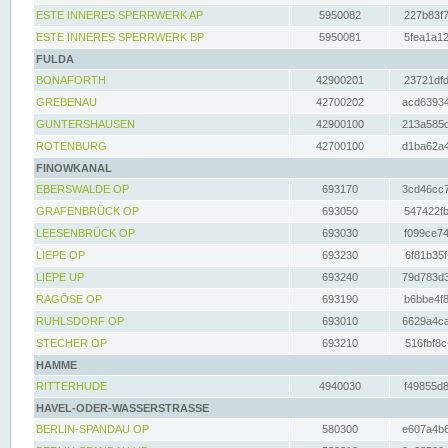
ESTE INNERES SPERRWERK AP
5950082
227b83f7
ESTE INNERES SPERRWERK BP
5950081
5fea1a12
FULDA
BONAFORTH
42900201
23721dfd
GREBENAU
42700202
acd63934
GUNTERSHAUSEN
42900100
213a585d
ROTENBURG
42700100
d1ba62a4
FINOWKANAL
EBERSWALDE OP
693170
3cd46cc7
GRAFENBRÜCK OP
693050
547422fb
LEESENBRÜCK OP
693030
f099ce74
LIEPE OP
693230
6f81b35f
LIEPE UP
693240
79d783d3
RAGÖSE OP
693190
b6bbe4f8
RUHLSDORF OP
693010
6629a4ca
STECHER OP
693210
516fbf8c
HAMME
RITTERHUDE
4940030
f49855d8
HAVEL-ODER-WASSERSTRASSE
BERLIN-SPANDAU OP
580300
e607a4b6