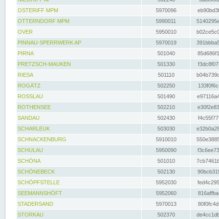
OSTERIFF MPM
5970096
eb90bd3f
OTTERNDORF MPM
5990011
5140295e
OVER
5950010
b02ce5c0
PINNAU-SPERRWERK AP
5970019
391bbba5
PIRNA
501040
85d686f1
PRETZSCH-MAUKEN
501330
f3dc8f07
RIESA
501110
b04b739d
ROGÄTZ
502250
133f0f6c
ROSSLAU
501490
e97116a4
ROTHENSEE
502210
e30f2e83
SANDAU
502430
f4c55f77
SCHARLEUK
503030
e32b0a28
SCHNACKENBURG
5910010
550e3885
SCHULAU
5950090
f3c6ee73
SCHÖNA
501010
7cb7461b
SCHÖNEBECK
502130
90bcb315
SCHÖPFSTELLE
5952030
fed4c295
SEEMANNSHÖFT
5952060
816affba
STADERSAND
5970013
80f0fc4d
STORKAU
502370
de4cc1db