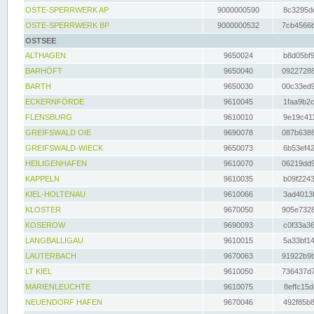
OSTE-SPERRWERK AP
9000000590
8c3295dc
OSTE-SPERRWERK BP
9000000532
7cb4566b
OSTSEE
ALTHAGEN
9650024
b8d05bf9
BARHÖFT
9650040
09227288
BARTH
9650030
00c33ed9
ECKERNFÖRDE
9610045
1faa9b2c
FLENSBURG
9610010
9e19c411
GREIFSWALD OIE
9690078
087b6386
GREIFSWALD-WIECK
9650073
6b53ef42
HEILIGENHAFEN
9610070
06219dd9
KAPPELN
9610035
b09f2243
KIEL-HOLTENAU
9610066
3ad4013f
KLOSTER
9670050
905e7328
KOSEROW
9690093
c0f33a36
LANGBALLIGAU
9610015
5a33bf14
LAUTERBACH
9670063
91922b9b
LT KIEL
9610050
736437d7
MARIENLEUCHTE
9610075
8effc15d
NEUENDORF HAFEN
9670046
492f85b8