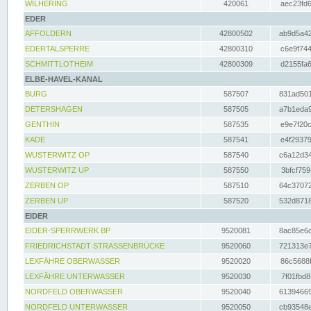
WILHERING
420061
aec23fd6
EDER
AFFOLDERN
42800502
ab9d5a42
EDERTALSPERRE
42800310
c6e9f744
SCHMITTLOTHEIM
42800309
d2155fa6
ELBE-HAVEL-KANAL
BURG
587507
831ad501
DETERSHAGEN
587505
a7b1eda9
GENTHIN
587535
e9e7f20c
KADE
587541
e4f29379
WUSTERWITZ OP
587540
c6a12d34
WUSTERWITZ UP
587550
3bfcf759
ZERBEN OP
587510
64c37072
ZERBEN UP
587520
532d8718
EIDER
EIDER-SPERRWERK BP
9520081
8ac85e6c
FRIEDRICHSTADT STRASSENBRÜCKE
9520060
721313e7
LEXFÄHRE OBERWASSER
9520020
86c5688f
LEXFÄHRE UNTERWASSER
9520030
7f01fbd8
NORDFELD OBERWASSER
9520040
61394669
NORDFELD UNTERWASSER
9520050
cb93548e