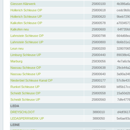
Giessen Klärwerk
25800100
4b386a6a
Hollerich Schleuse OP
25800618
cedc9b0c
Hollerich Schleuse UP
25800620
9beb7290
Kalkofen Schleuse OP
25800578
a7034573
Kalkofen neu
25800600
64f735fd
Lahnstein Schleuse OP
25800798
664d68ea
Lahnstein Schleuse UP
25800800
6b6b31e2
Leun neu
25800200
32807065
Limburg Schleuse UP
25800440
89038b42
Marburg
25830056
4e7a6cfa
Nassau Schleuse OP
25800638
29cb44a2
Nassau Schleuse UP
25800640
3a90a346
Niederbiel Schleuse Kanal OP
25800177
57c8e437
Runkel Schleuse UP
25800400
b85b17cc
Scheidt Schleuse OP
25800558
15a50d2b
Scheidt Schleuse UP
25800560
7dfe4776
LEDA
DREYSCHLOOT
3880010
d4df3617
LEDASPERRWERK UP
3880050
5e6ae93a
LEINE