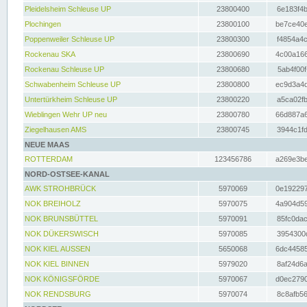
Pleidelsheim Schleuse UP
23800400
6e183f4b
Plochingen
23800100
be7ce40e
Poppenweiler Schleuse UP
23800300
f4854a4c
Rockenau SKA
23800690
4c00a166
Rockenau Schleuse UP
23800680
5ab4f00f
Schwabenheim Schleuse UP
23800800
ec9d3a4d
Untertürkheim Schleuse UP
23800220
a5ca02fb
Wieblingen Wehr UP neu
23800780
66d887a6
Ziegelhausen AMS
23800745
3944c1fd
NEUE MAAS
ROTTERDAM
123456786
a269e3be
NORD-OSTSEE-KANAL
AWK STROHBRÜCK
5970069
0e192297
NOK BREIHOLZ
5970075
4a904d59
NOK BRUNSBÜTTEL
5970091
85fc0dac
NOK DÜKERSWISCH
5970085
3954300d
NOK KIEL AUSSEN
5650068
6dc44585
NOK KIEL BINNEN
5979020
8af24d6a
NOK KÖNIGSFÖRDE
5970067
d0ec2790
NOK RENDSBURG
5970074
8c8afb56