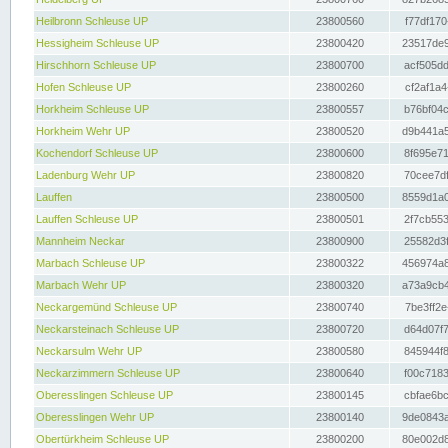
Heilbronn Schleuse UP
23800560
f77df170
Hessigheim Schleuse UP
23800420
23517de9
Hirschhorn Schleuse UP
23800700
acf505dd
Hofen Schleuse UP
23800260
cf2af1a4
Horkheim Schleuse UP
23800557
b76bf04c
Horkheim Wehr UP
23800520
d9b441a5
Kochendorf Schleuse UP
23800600
8f695e71
Ladenburg Wehr UP
23800820
70cee7df
Lauffen
23800500
8559d1a0
Lauffen Schleuse UP
23800501
2f7cb553
Mannheim Neckar
23800900
25582d3f
Marbach Schleuse UP
23800322
456974a8
Marbach Wehr UP
23800320
a73a9cb4
Neckargemünd Schleuse UP
23800740
7be3ff2e
Neckarsteinach Schleuse UP
23800720
d64d07f7
Neckarsulm Wehr UP
23800580
845944f8
Neckarzimmern Schleuse UP
23800640
f00c7183
Oberesslingen Schleuse UP
23800145
cbfae6bc
Oberesslingen Wehr UP
23800140
9de0843a
Obertürkheim Schleuse UP
23800200
80e002d8