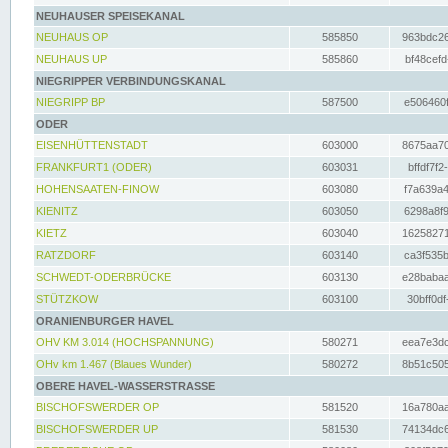
NEUHAUSER SPEISEKANAL
NEUHAUS OP
585850
963bdc26
NEUHAUS UP
585860
bf48cefd
NIEGRIPPER VERBINDUNGSKANAL
NIEGRIPP BP
587500
e506460f
ODER
EISENHÜTTENSTADT
603000
8675aa70
FRANKFURT1 (ODER)
603031
bffdf7f2
HOHENSAATEN-FINOW
603080
f7a639a4
KIENITZ
603050
6298a8f9
KIETZ
603040
16258271
RATZDORF
603140
ca3f535b
SCHWEDT-ODERBRÜCKE
603130
e28babaa
STÜTZKOW
603100
30bff0df
ORANIENBURGER HAVEL
OHV KM 3.014 (HOCHSPANNUNG)
580271
eea7e3dc
OHv km 1.467 (Blaues Wunder)
580272
8b51c505
OBERE HAVEL-WASSERSTRASSE
BISCHOFSWERDER OP
581520
16a780aa
BISCHOFSWERDER UP
581530
74134dc6