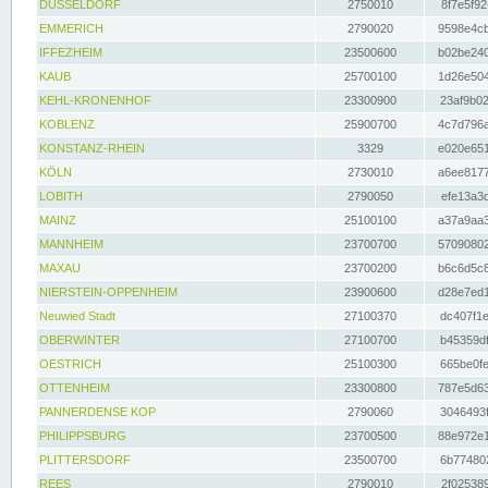
DÜSSELDORF
2750010
8f7e5f92
EMMERICH
2790020
9598e4cb
IFFEZHEIM
23500600
b02be240
KAUB
25700100
1d26e504
KEHL-KRONENHOF
23300900
23af9b02
KOBLENZ
25900700
4c7d796a
KONSTANZ-RHEIN
3329
e020e651
KÖLN
2730010
a6ee8177
LOBITH
2790050
efe13a3d
MAINZ
25100100
a37a9aa3
MANNHEIM
23700700
57090802
MAXAU
23700200
b6c6d5c8
NIERSTEIN-OPPENHEIM
23900600
d28e7ed1
Neuwied Stadt
27100370
dc407f1e
OBERWINTER
27100700
b45359df
OESTRICH
25100300
665be0fe
OTTENHEIM
23300800
787e5d63
PANNERDENSE KOP
2790060
3046493f
PHILIPPSBURG
23700500
88e972e1
PLITTERSDORF
23500700
6b774802
REES
2790010
2f025389