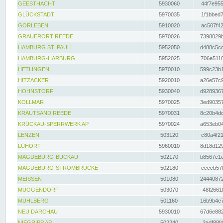
GEESTHACHT
5930060
44f7e955
GLÜCKSTADT
5970035
1f1bbed7
GORLEBEN
5910020
ac507f42
GRAUERORT REEDE
5970026
7398029b
HAMBURG ST. PAULI
5952050
d488c5cc
HAMBURG-HARBURG
5952025
706e5110
HETLINGEN
5970010
599c23b1
HITZACKER
5920010
a26e57c9
HOHNSTORF
5930040
d9289367
KOLLMAR
5970025
3ed90357
KRAUTSAND REEDE
5970031
8c20b4dc
KRÜCKAU-SPERRWERK AP
5970024
a653eb04
LENZEN
503120
c80a4f21
LÜHORT
5960010
8d18d129
MAGDEBURG-BUCKAU
502170
b8567c1e
MAGDEBURG-STROMBRÜCKE
502180
ccccb57f
MEISSEN
501080
24440872
MÜGGENDORF
503070
48f2661f
MÜHLBERG
501160
16b9b4e7
NEU DARCHAU
5930010
67d6e882
NIEGRIPP AP
502240
3adf88fd