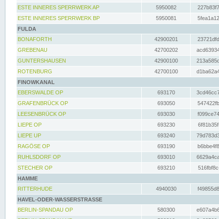
ESTE INNERES SPERRWERK AP
5950082
227b83f7
ESTE INNERES SPERRWERK BP
5950081
5fea1a12
FULDA
BONAFORTH
42900201
23721dfd
GREBENAU
42700202
acd63934
GUNTERSHAUSEN
42900100
213a585d
ROTENBURG
42700100
d1ba62a4
FINOWKANAL
EBERSWALDE OP
693170
3cd46cc7
GRAFENBRÜCK OP
693050
547422fb
LEESENBRÜCK OP
693030
f099ce74
LIEPE OP
693230
6f81b35f
LIEPE UP
693240
79d783d3
RAGÖSE OP
693190
b6bbe4f8
RUHLSDORF OP
693010
6629a4ca
STECHER OP
693210
516fbf8c
HAMME
RITTERHUDE
4940030
f49855d8
HAVEL-ODER-WASSERSTRASSE
BERLIN-SPANDAU OP
580300
e607a4b6