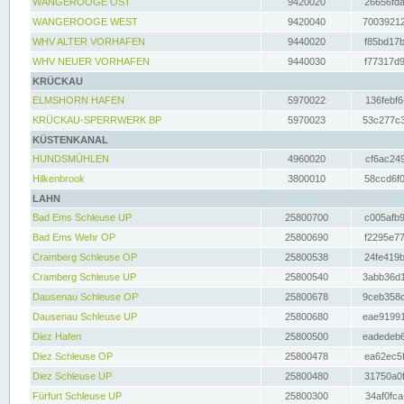
WANGEROOGE OST
9420020
26656fda
WANGEROOGE WEST
9420040
70039212
WHV ALTER VORHAFEN
9440020
f85bd17b
WHV NEUER VORHAFEN
9440030
f77317d9
KRÜCKAU
ELMSHORN HAFEN
5970022
136febf6
KRÜCKAU-SPERRWERK BP
5970023
53c277c3
KÜSTENKANAL
HUNDSMÜHLEN
4960020
cf6ac249
Hilkenbrook
3800010
58ccd6f0
LAHN
Bad Ems Schleuse UP
25800700
c005afb9
Bad Ems Wehr OP
25800690
f2295e77
Cramberg Schleuse OP
25800538
24fe419b
Cramberg Schleuse UP
25800540
3abb36d1
Dausenau Schleuse OP
25800678
9ceb358c
Dausenau Schleuse UP
25800680
eae91991
Diez Hafen
25800500
eadedeb6
Diez Schleuse OP
25800478
ea62ec5f
Diez Schleuse UP
25800480
31750a0f
Fürfurt Schleuse UP
25800300
34af0fca