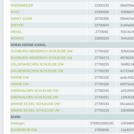
RHEINWEILER
23300130
06b978dd
RUST
23300580
5389b878
SANKT GOAR
25700300
550eb7e9
SPEYER
23700600
2cb8ae5b
WESEL
2770040
f33c3cc9
WORMS
23900200
844a620f
RHEIN-HERNE-KANAL
DUISBURG-MEIDERICH SCHLEUSE OW
27700262
f18e81da
DUISBURG-MEIDERICH SCHLEUSE UW
27700273
48780245
GELSENKIRCHEN SCHLEUSE OW
27700229
5b9f8134
GELSENKIRCHEN SCHLEUSE UW
27700230
427318d0
HERNE OW
27700150
ac6c4362
HERNE UW
27700160
b9975ea1
OBERHAUSEN SCHLEUSE OW
27700240
e251f943
OBERHAUSEN SCHLEUSE UW
27700251
12f63015
WANNE EICKEL SCHLEUSE OW
27700193
05ca0e33
WANNE EICKEL SCHLEUSE UW
27700218
23045f8b
RUHR
Hattingen
2769510000100
c0594fb5
RUHRWEHR OW
27600090
12a3037f