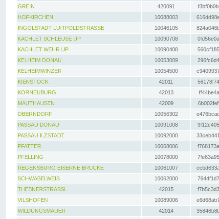
GREIN
420091
f3bf0b0b
HOFKIRCHEN
10088003
616dd98e
INGOLSTADT LUITPOLDSTRASSE
10046105
824a046b
KACHLET SCHLEUSE UP
10090708
0fd56e0a
KACHLET WEHR UP
10090408
560cf185
KELHEIM DONAU
10053009
296fc6d4
KELHEIMWINZER
10054500
c9409937
KIENSTOCK
42011
56178f74
KORNEUBURG
42013
ff44be4a
MAUTHAUSEN
42009
6b002fef
OBERNDORF
10056302
e476bcad
PASSAU DONAU
10091008
9f12c405
PASSAU ILZSTADT
10092000
33ceb441
PFATTER
10068006
f768173a
PFELLING
10078000
7fe63a95
REGENSBURG EISERNE BRÜCKE
10061007
eebd633a
SCHWABELWEIS
10062000
7644f1d7
THEBNERSTRASSL
42015
f7b5c3d3
VILSHOFEN
10089006
e6d68ab7
WILDUNGSMAUER
42014
35846b8b