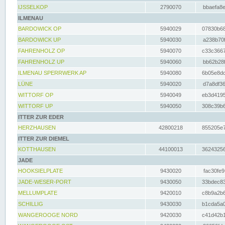
IJSSELKOP
2790070
bbaefa8e
ILMENAU
BARDOWICK OP
5940029
07830b68
BARDOWICK UP
5940030
a238b70f
FAHRENHOLZ OP
5940070
c33c3667
FAHRENHOLZ UP
5940060
bb62b28f
ILMENAU SPERRWERK AP
5940080
6b05e8dc
LÜNE
5940020
d7a8df36
WITTORF OP
5940049
eb3d4195
WITTORF UP
5940050
308c39b6
ITTER ZUR EDER
HERZHAUSEN
42800218
855205e7
ITTER ZUR DIEMEL
KOTTHAUSEN
44100013
36243256
JADE
HOOKSIELPLATE
9430020
fac30fe9
JADE-WESER-PORT
9430050
33bdec83
MELLUMPLATE
9420010
c8b9a2b6
SCHILLIG
9430030
b1cda5a0
WANGEROOGE NORD
9420030
c41d42b1