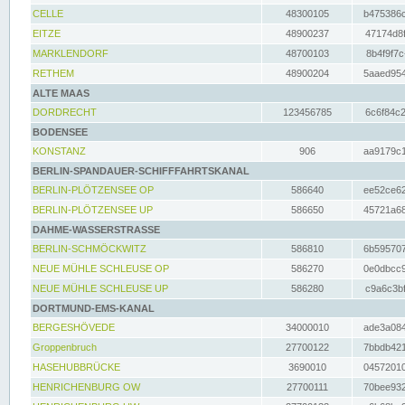
CELLE
48300105
b475386c
EITZE
48900237
47174d8f
MARKLENDORF
48700103
8b4f9f7c
RETHEM
48900204
5aaed954
ALTE MAAS
DORDRECHT
123456785
6c6f84c2
BODENSEE
KONSTANZ
906
aa9179c1
BERLIN-SPANDAUER-SCHIFFFAHRTSKANAL
BERLIN-PLÖTZENSEE OP
586640
ee52ce62
BERLIN-PLÖTZENSEE UP
586650
45721a68
DAHME-WASSERSTRASSE
BERLIN-SCHMÖCKWITZ
586810
6b595707
NEUE MÜHLE SCHLEUSE OP
586270
0e0dbcc9
NEUE MÜHLE SCHLEUSE UP
586280
c9a6c3bf
DORTMUND-EMS-KANAL
BERGESHÖVEDE
34000010
ade3a084
Groppenbruch
27700122
7bbdb421
HASEHUBBRÜCKE
3690010
04572010
HENRICHENBURG OW
27700111
70bee932