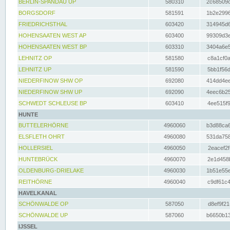
BERLIN-SPANDAU UP
580310
2c68509c
BORGSDORF
581591
1b2e2996
FRIEDRICHSTHAL
603420
314945d6
HOHENSAATEN WEST AP
603400
99309d3e
HOHENSAATEN WEST BP
603310
3404a6e5
LEHNITZ OP
581580
c8a1cf0a
LEHNITZ UP
581590
5bb1f56d
NIEDERFINOW SHW OP
692080
414dd4ee
NIEDERFINOW SHW UP
692090
4eec6b25
SCHWEDT SCHLEUSE BP
603410
4ee515f9
HUNTE
BUTTELERHÖRNE
4960060
b3d88ca6
ELSFLETH OHRT
4960080
531da758
HOLLERSIEL
4960050
2eacef2f
HUNTEBRÜCK
4960070
2e1d458b
OLDENBURG-DRIELAKE
4960030
1b51e55e
REITHÖRNE
4960040
c9df61c4
HAVELKANAL
SCHÖNWALDE OP
587050
d8ef9f21
SCHÖNWALDE UP
587060
b6650b13
IJSSEL