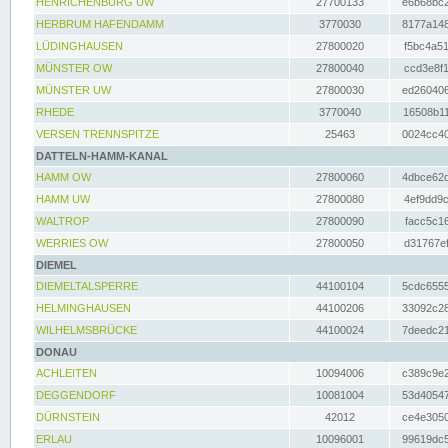
HENRICHENBURG UW
27700133
e6b68bc2
HERBRUM HAFENDAMM
3770030
8177a148
LÜDINGHAUSEN
27800020
f5bc4a51
MÜNSTER OW
27800040
ccd3e8f1
MÜNSTER UW
27800030
ed260406
RHEDE
3770040
16508b11
VERSEN TRENNSPITZE
25463
0024cc40
DATTELN-HAMM-KANAL
HAMM OW
27800060
4dbce62d
HAMM UW
27800080
4ef9dd9c
WALTROP
27800090
facc5c16
WERRIES OW
27800050
d31767ef
DIEMEL
DIEMELTALSPERRE
44100104
5cdc6555
HELMINGHAUSEN
44100206
33092c28
WILHELMSBRÜCKE
44100024
7deedc21
DONAU
ACHLEITEN
10094006
c389c9e2
DEGGENDORF
10081004
53d40547
DÜRNSTEIN
42012
ce4e3050
ERLAU
10096001
99619dc5