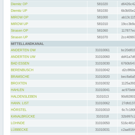
Diemitz OP
581020
d6426c42
Diemitz UP
581030
6b3b55e2
MIROW OP
581000
ab13c115
MIROW UP
581010
19cc3b9a
Strasen OP
581060
117877ec
Strasen UP
581070
2cc40997
MITTELLANDKANAL
ANDERTEN OW
31010061
bc20d819
ANDERTEN UW
31010060
dd41a7d6
BAD ESSEN
31010030
6760b547
BERENBUSCH
31010042
d2c8f60e
BRAMSCHE
31010020
bec8a6a5
BROXTEN
31010032
1125a391
HAHLEN
31010041
ac970eb0
HALDENSLEBEN
3101013
90d92801
HANN. LIST
31010062
27dfd137
HÖRSTEL
31010010
6c7c180f
KANALBRÜCKE
3101018
32b997c2
LOHNDE
31010050
516c4814
LÜBBECKE
31010031
c2aa9164