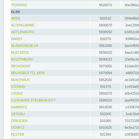
TÖNNING
9520070
00e386ac
ELBE
AKEN
502010
094b96e5
ALTENGAMME
5930070
2ee12b9a
ARTLENBURG
5930050
b3492c68
BARBY
502070
939f82ec
BLANKENESE UF
5952065
bacb459b
BLECKEDE
5930020
6aa1cd8e
BOIZENBURG
5930033
33e0bce0
BROKDORF
5970050
610ab204
BRUNSBÜTTEL MPM
5970094
d4f5f719
BUNTHAUS
5952020
ae1b91d0
COSWIG
501470
1ce53a59
CRANZ
5950070
e6b42536
CUXHAVEN STEUBENHÖFT
5990020
aad49293
DAMNATZ
5910030
c233674f
DESSAU
502000
1edc5fa4
DRESDEN
501060
70272185
DÖMITZ
5910025
6e3ea719
ELSTER
501390
c093b557