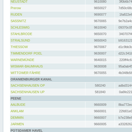
NEUSTADT
9610080
3f0b6b74
Prerow
9650027
7d50c68c
RUDEN
9690077
1fa822e6
SASSNITZ
9670065
9e7b2a4d
SCHLESWIG
9610040
09370c05
STAHLBRODE
9650070
340707f4
STRALSUND
9650043
b9163121
THIESSOW
9670067
d1c9bb3c
TIMMENDORF POEL
9630007
d22c341b
WARNEMÜNDE
9640015
220ff4c6
WISMAR-BAUMHAUS
9630008
95a0ab45
WITTOWER FÄHRE
9670055
4b348b56
ORANIENBURGER KANAL
SACHSENHAUSEN OP
580240
adbd3144
SACHSENHAUSEN UP
581840
0a6fe221
PEENE
AALBUDE
9660009
8ba772ed
ANKLAM
9660001
22fd01e0
DEMMIN
9660007
b7e238e8
JARMEN
9660005
a3328262
POTSDAMER HAVEL