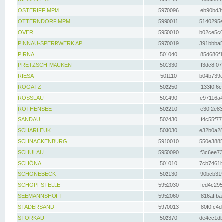
OSTERIFF MPM
5970096
eb90bd3f
OTTERNDORF MPM
5990011
5140295e
OVER
5950010
b02ce5c0
PINNAU-SPERRWERK AP
5970019
391bbba5
PIRNA
501040
85d686f1
PRETZSCH-MAUKEN
501330
f3dc8f07
RIESA
501110
b04b739d
ROGÄTZ
502250
133f0f6c
ROSSLAU
501490
e97116a4
ROTHENSEE
502210
e30f2e83
SANDAU
502430
f4c55f77
SCHARLEUK
503030
e32b0a28
SCHNACKENBURG
5910010
550e3885
SCHULAU
5950090
f3c6ee73
SCHÖNA
501010
7cb7461b
SCHÖNEBECK
502130
90bcb315
SCHÖPFSTELLE
5952030
fed4c295
SEEMANNSHÖFT
5952060
816affba
STADERSAND
5970013
80f0fc4d
STORKAU
502370
de4cc1db