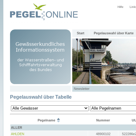
Hilfe
Link
Start
Pegelauswahl über Karte
Newsletter
Pegelauswahl über Tabelle
Pegelname
Nummer
UU
ALLER
AHLDEN
48900102
522286e2