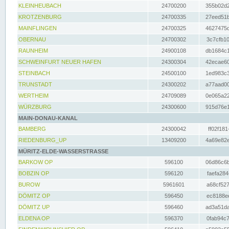
KLEINHEUBACH
24700200
355b02d2
KROTZENBURG
24700335
27eed51b
MAINFLINGEN
24700325
4627475d
OBERNAU
24700302
3c7cfb10
RAUNHEIM
24900108
db1684c1
SCHWEINFURT NEUER HAFEN
24300304
42ecae60
STEINBACH
24500100
1ed983c3
TRUNSTADT
24300202
a77aad00
WERTHEIM
24709089
0e065a22
WÜRZBURG
24300600
915d76e1
MAIN-DONAU-KANAL
BAMBERG
24300042
ff02f181
RIEDENBURG_UP
13409200
4a69e82e
MÜRITZ-ELDE-WASSERSTRASSE
BARKOW OP
596100
06d86c6b
BOBZIN OP
596120
faefa284
BUROW
5961601
a68cf527
DÖMITZ OP
596450
ec8188ee
DÖMITZ UP
596460
ad3a51da
ELDENA OP
596370
0fab94c7