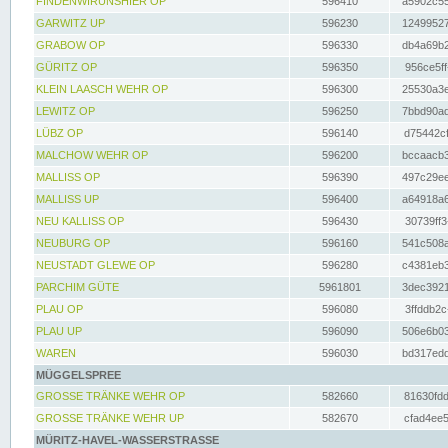
FINDENWIRUNSHIER OP
596410
a5902c55
GARWITZ UP
596230
12499527
GRABOW OP
596330
db4a69b2
GÜRITZ OP
596350
956ce5ff
KLEIN LAASCH WEHR OP
596300
25530a3e
LEWITZ OP
596250
7bbd90ad
LÜBZ OP
596140
d75442cf
MALCHOW WEHR OP
596200
bccaacb3
MALLISS OP
596390
497c29ee
MALLISS UP
596400
a64918a6
NEU KALLISS OP
596430
30739ff3
NEUBURG OP
596160
541c508a
NEUSTADT GLEWE OP
596280
c4381eb3
PARCHIM GÜTE
5961801
3dec3921
PLAU OP
596080
3ffddb2c
PLAU UP
596090
506e6b03
WAREN
596030
bd317edd
MÜGGELSPREE
GROSSE TRÄNKE WEHR OP
582660
81630fdd
GROSSE TRÄNKE WEHR UP
582670
cfad4ee5
MÜRITZ-HAVEL-WASSERSTRASSE