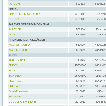
POTSDAM
580412
5e10e1e7
PINNAU
PINNAU-SPERRWERK BP
5970018
26259e8f
UETERSEN
5970016
575da86f
PAREYER VERBINDUNGSKANAL
PAREY EP
502300
25ca1bef
PAREY UP
587530
bafddcbf
RHEINSBERGER GEWÄSSER
WOLFSBRUCH OP
589000
4d00c13e
WOLFSBRUCH UP
589010
3d43a8d7
RHEIN
ANDERNACH
27100400
5735892a
BINGEN
25300200
0309cd61
BONN
2710080
593647aa
BOPPARD
25700500
2ff6379d
BRAUBACH
25700600
d6dc44d1
BREISACH
23300320
9da1ad2b
Basel-Rheinhalle
2310010
94f6eff1
Bodenheim
23900620
f6be7857
DUISBURG-RUHRORT
2770010
c0f51e35