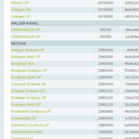
Wintrich UP
26700400
a392113c
Zeltingen OP
26700580
8b802863
Zeltingen UP
26700600
d867e7e9
MALZER KANAL
LIEBENWALDE OP
581540
3f8ceb6d
LIEBENWALDE UP
581550
a1cf60be
NECKAR
Aldingen Schleuse UP
23800280
dfdfb4ff
Beihingen Wehr UP
23800360
8a2e3048
Besigheim SKA
23800460
46d8ed02
Besigheim Schleuse UP
23800480
57db82c7
Besigheim Wehr UP
23800440
42c11b7a
Cannstatt Schleuse UP
23800240
7068d262
Deizisau Schleuse UP
23800120
c5b6243d
Esslingen Schleuse UP
23800180
130a3761
Esslingen Wehr OP
23800176
31c32a38
Feudenheim Schleuse UP
23800840
48a939b9
Gundelsheim UP
23800620
fc1072e4
Guttenbach Schleuse UP
23800660
bd36404b
Hassmersheim AMS
23800630
0e1b8ae0
Heidelberg UP
23800760
827b2685