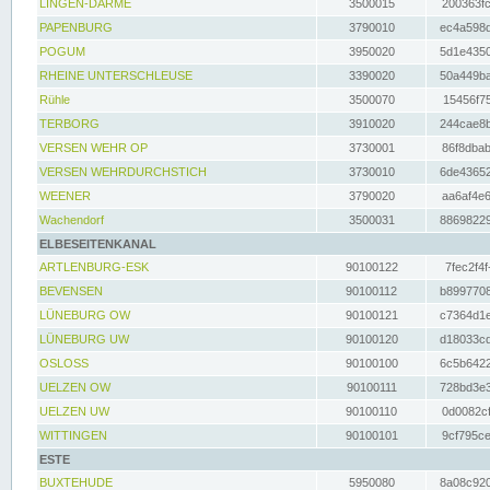
LINGEN-DARME
3500015
200363fc
PAPENBURG
3790010
ec4a598d
POGUM
3950020
5d1e4350
RHEINE UNTERSCHLEUSE
3390020
50a449ba
Rühle
3500070
15456f75
TERBORG
3910020
244cae8b
VERSEN WEHR OP
3730001
86f8dbab
VERSEN WEHRDURCHSTICH
3730010
6de43652
WEENER
3790020
aa6af4e6
Wachendorf
3500031
88698229
ELBESEITENKANAL
ARTLENBURG-ESK
90100122
7fec2f4f
BEVENSEN
90100112
b8997708
LÜNEBURG OW
90100121
c7364d1e
LÜNEBURG UW
90100120
d18033cd
OSLOSS
90100100
6c5b6422
UELZEN OW
90100111
728bd3e3
UELZEN UW
90100110
0d0082cf
WITTINGEN
90100101
9cf795ce
ESTE
BUXTEHUDE
5950080
8a08c920