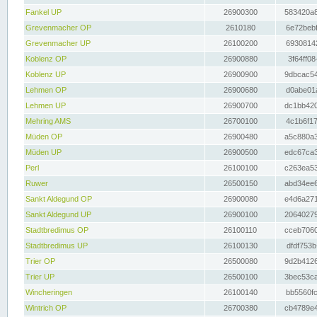
Fankel UP
26900300
583420a8
Grevenmacher OP
2610180
6e72bebf
Grevenmacher UP
26100200
69308142
Koblenz OP
26900880
3f64ff08
Koblenz UP
26900900
9dbcac54
Lehmen OP
26900680
d0abe01a
Lehmen UP
26900700
dc1bb420
Mehring AMS
26700100
4c1b6f17
Müden OP
26900480
a5c880a3
Müden UP
26900500
edc67ca3
Perl
26100100
c263ea53
Ruwer
26500150
abd34ee6
Sankt Aldegund OP
26900080
e4d6a271
Sankt Aldegund UP
26900100
20640279
Stadtbredimus OP
26100110
cceb7060
Stadtbredimus UP
26100130
dfdf753b
Trier OP
26500080
9d2b4126
Trier UP
26500100
3bec53ca
Wincheringen
26100140
bb5560fc
Wintrich OP
26700380
cb4789e4