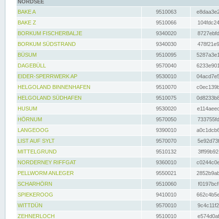
NORDSEE
BAKE A
9510063
e8daa3e2
BAKE Z
9510066
104fdc24
BORKUM FISCHERBALJE
9340020
8727ebfd
BORKUM SÜDSTRAND
9340030
478f21e9
BÜSUM
9510095
5287a3e1
DAGEBÜLL
9570040
6233e901
EIDER-SPERRWERK AP
9530010
04acd7e5
HELGOLAND BINNENHAFEN
9510070
c0ec139b
HELGOLAND SÜDHAFEN
9510075
0d8233b8
HUSUM
9530020
e114aeec
HÖRNUM
9570050
733755fd
LANGEOOG
9390010
a0c1dcb6
LIST AUF SYLT
9570070
5e92d73f
MITTELGRUND
9510132
3ff99b92
NORDERNEY RIFFGAT
9360010
c0244c0e
PELLWORM ANLEGER
9550021
2852b9ab
SCHARHÖRN
9510060
f0197bcf
SPIEKEROOG
9410010
662c4b5e
WITTDÜN
9570010
9c4c11f2
ZEHNERLOCH
9510010
e574d0af