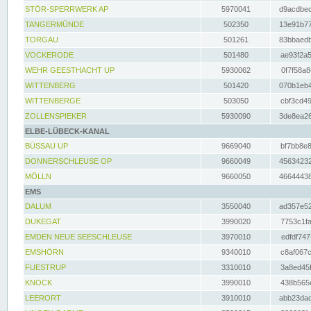
STÖR-SPERRWERK AP
5970041
d9acdbec
TANGERMÜNDE
502350
13e91b77
TORGAU
501261
83bbaedb
VOCKERODE
501480
ae93f2a5
WEHR GEESTHACHT UP
5930062
0f7f58a8
WITTENBERG
501420
070b1eb4
WITTENBERGE
503050
cbf3cd49
ZOLLENSPIEKER
5930090
3de8ea26
ELBE-LÜBECK-KANAL
BÜSSAU UP
9669040
bf7bb8e8
DONNERSCHLEUSE OP
9660049
45634232
MÖLLN
9660050
46644438
EMS
DALUM
3550040
ad357e52
DUKEGAT
3990020
7753c1fa
EMDEN NEUE SEESCHLEUSE
3970010
edfdf747
EMSHÖRN
9340010
c8af067c
FUESTRUP
3310010
3a8ed45f
KNOCK
3990010
438b565e
LEERORT
3910010
abb23dad