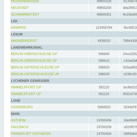
HERRENHAUSEN
48800108
8134af78
NEUSTADT
48800200
dda39817
SCHWARMSTEDT
48800301
8e16bd66
LEK
KRIMPEN
123456784
f5c96f13
LESUM
WASSERHORST
4930010
76844306
LANDWEHRKANAL
BERLIN-OBERSCHLEUSE OP
586600
24ce3282
BERLIN-OBERSCHLEUSE UP
586610
c42ad3df
BERLIN-UNTERSCHLEUSE OP
586620
503ad891
BERLIN-UNTERSCHLEUSE UP
586630
d198c901
LYCHENER GEWÄSSER
HIMMELPFORT OP
581110
bcdfa310
HIMMELPFORT UP
581120
9592d736
LÜHE
HORNEBURG
5960020
3244d787
MAIN
ASTHEIM
24300406
3de69bf8
FAULBACH
24700109
a919f57f
FRANKFURT OSTHAFEN
24700404
66ff3eb4