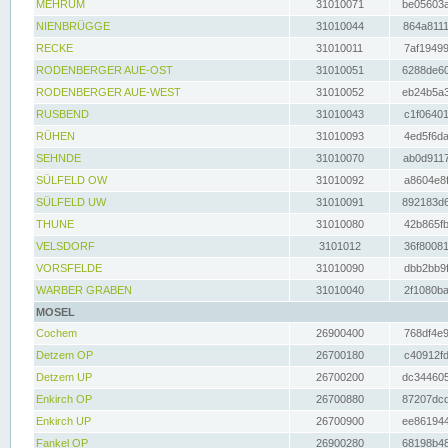
MEHRUM
31010071
be05603a
NIENBRÜGGE
31010044
864a8111
RECKE
31010011
7af19499
RODENBERGER AUE-OST
31010051
6288de60
RODENBERGER AUE-WEST
31010052
eb24b5a3
RUSBEND
31010043
c1f06401
RÜHEN
31010093
4ed5f6da
SEHNDE
31010070
ab0d9117
SÜLFELD OW
31010092
a8604e8f
SÜLFELD UW
31010091
892183d6
THUNE
31010080
42b865fb
VELSDORF
3101012
36f80081
VORSFELDE
31010090
dbb2bb9f
WARBER GRABEN
31010040
2f1080ba
MOSEL
Cochem
26900400
768df4e9
Detzem OP
26700180
c40912fd
Detzem UP
26700200
dc344605
Enkirch OP
26700880
87207dcd
Enkirch UP
26700900
ee861944
Fankel OP
26900280
68198b48