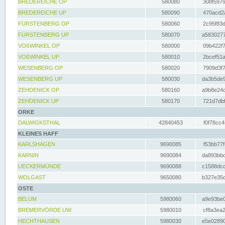
BREDEREICHE OP
580080
308f5979
BREDEREICHE UP
580090
470acd2a
FÜRSTENBERG OP
580060
2c95f83d
FÜRSTENBERG UP
580070
a5830277
VOßWINKEL OP
580000
09b422f7
VOßWINKEL UP
580010
2bcef51a
WESENBERG OP
580020
7909d3f7
WESENBERG UP
580030
da3b5de9
ZEHDENICK OP
580160
a9b8e24c
ZEHDENICK UP
580170
721d7dbf
ORKE
DALWIGKSTHAL
42840453
f0f78cc4
KLEINES HAFF
KARLSHAGEN
9690085
f53bb77f
KARNIN
9690084
da893bbd
UECKERMÜNDE
9690088
c1588dcc
WOLGAST
9650080
b327e35c
OSTE
BELUM
5980060
a9e93be0
BREMERVÖRDE UW
5980010
cf8a3ea2
HECHTHAUSEN
5980030
e5e02890