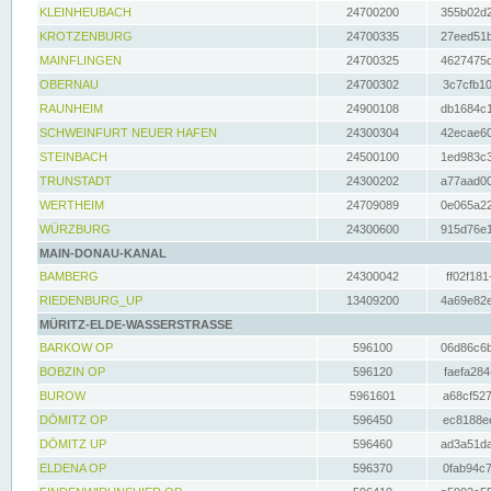
KLEINHEUBACH
24700200
355b02d2
KROTZENBURG
24700335
27eed51b
MAINFLINGEN
24700325
4627475d
OBERNAU
24700302
3c7cfb10
RAUNHEIM
24900108
db1684c1
SCHWEINFURT NEUER HAFEN
24300304
42ecae60
STEINBACH
24500100
1ed983c3
TRUNSTADT
24300202
a77aad00
WERTHEIM
24709089
0e065a22
WÜRZBURG
24300600
915d76e1
MAIN-DONAU-KANAL
BAMBERG
24300042
ff02f181
RIEDENBURG_UP
13409200
4a69e82e
MÜRITZ-ELDE-WASSERSTRASSE
BARKOW OP
596100
06d86c6b
BOBZIN OP
596120
faefa284
BUROW
5961601
a68cf527
DÖMITZ OP
596450
ec8188ee
DÖMITZ UP
596460
ad3a51da
ELDENA OP
596370
0fab94c7