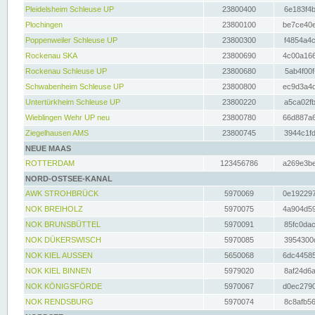
Pleidelsheim Schleuse UP
23800400
6e183f4b
Plochingen
23800100
be7ce40e
Poppenweiler Schleuse UP
23800300
f4854a4c
Rockenau SKA
23800690
4c00a166
Rockenau Schleuse UP
23800680
5ab4f00f
Schwabenheim Schleuse UP
23800800
ec9d3a4d
Untertürkheim Schleuse UP
23800220
a5ca02fb
Wieblingen Wehr UP neu
23800780
66d887a6
Ziegelhausen AMS
23800745
3944c1fd
NEUE MAAS
ROTTERDAM
123456786
a269e3be
NORD-OSTSEE-KANAL
AWK STROHBRÜCK
5970069
0e192297
NOK BREIHOLZ
5970075
4a904d59
NOK BRUNSBÜTTEL
5970091
85fc0dac
NOK DÜKERSWISCH
5970085
3954300d
NOK KIEL AUSSEN
5650068
6dc44585
NOK KIEL BINNEN
5979020
8af24d6a
NOK KÖNIGSFÖRDE
5970067
d0ec2790
NOK RENDSBURG
5970074
8c8afb56