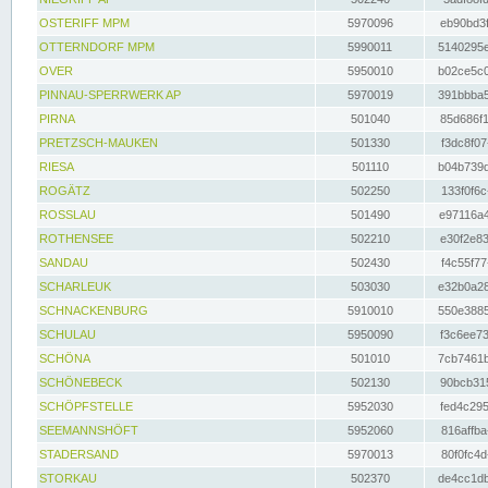
OSTERIFF MPM
5970096
eb90bd3f
OTTERNDORF MPM
5990011
5140295e
OVER
5950010
b02ce5c0
PINNAU-SPERRWERK AP
5970019
391bbba5
PIRNA
501040
85d686f1
PRETZSCH-MAUKEN
501330
f3dc8f07
RIESA
501110
b04b739d
ROGÄTZ
502250
133f0f6c
ROSSLAU
501490
e97116a4
ROTHENSEE
502210
e30f2e83
SANDAU
502430
f4c55f77
SCHARLEUK
503030
e32b0a28
SCHNACKENBURG
5910010
550e3885
SCHULAU
5950090
f3c6ee73
SCHÖNA
501010
7cb7461b
SCHÖNEBECK
502130
90bcb315
SCHÖPFSTELLE
5952030
fed4c295
SEEMANNSHÖFT
5952060
816affba
STADERSAND
5970013
80f0fc4d
STORKAU
502370
de4cc1db