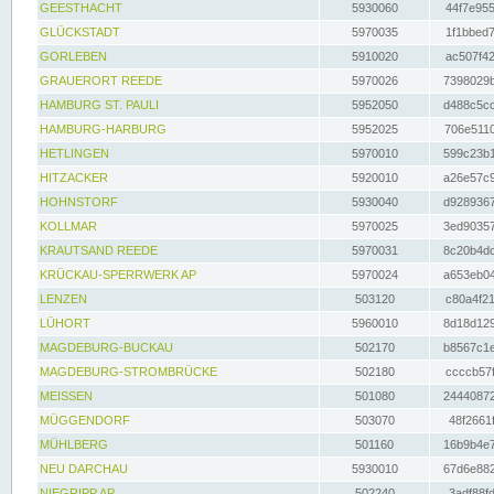
GEESTHACHT
5930060
44f7e955
GLÜCKSTADT
5970035
1f1bbed7
GORLEBEN
5910020
ac507f42
GRAUERORT REEDE
5970026
7398029b
HAMBURG ST. PAULI
5952050
d488c5cc
HAMBURG-HARBURG
5952025
706e5110
HETLINGEN
5970010
599c23b1
HITZACKER
5920010
a26e57c9
HOHNSTORF
5930040
d9289367
KOLLMAR
5970025
3ed90357
KRAUTSAND REEDE
5970031
8c20b4dc
KRÜCKAU-SPERRWERK AP
5970024
a653eb04
LENZEN
503120
c80a4f21
LÜHORT
5960010
8d18d129
MAGDEBURG-BUCKAU
502170
b8567c1e
MAGDEBURG-STROMBRÜCKE
502180
ccccb57f
MEISSEN
501080
24440872
MÜGGENDORF
503070
48f2661f
MÜHLBERG
501160
16b9b4e7
NEU DARCHAU
5930010
67d6e882
NIEGRIPP AP
502240
3adf88fd