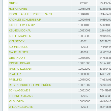
GREIN
420091
f3bf0b0b
HOFKIRCHEN
10088003
616dd98e
INGOLSTADT LUITPOLDSTRASSE
10046105
824a046b
KACHLET SCHLEUSE UP
10090708
0fd56e0a
KACHLET WEHR UP
10090408
560cf185
KELHEIM DONAU
10053009
296fc6d4
KELHEIMWINZER
10054500
c9409937
KIENSTOCK
42011
56178f74
KORNEUBURG
42013
ff44be4a
MAUTHAUSEN
42009
6b002fef
OBERNDORF
10056302
e476bcad
PASSAU DONAU
10091008
9f12c405
PASSAU ILZSTADT
10092000
33ceb441
PFATTER
10068006
f768173a
PFELLING
10078000
7fe63a95
REGENSBURG EISERNE BRÜCKE
10061007
eebd633a
SCHWABELWEIS
10062000
7644f1d7
THEBNERSTRASSL
42015
f7b5c3d3
VILSHOFEN
10089006
e6d68ab7
WILDUNGSMAUER
42014
35846b8b