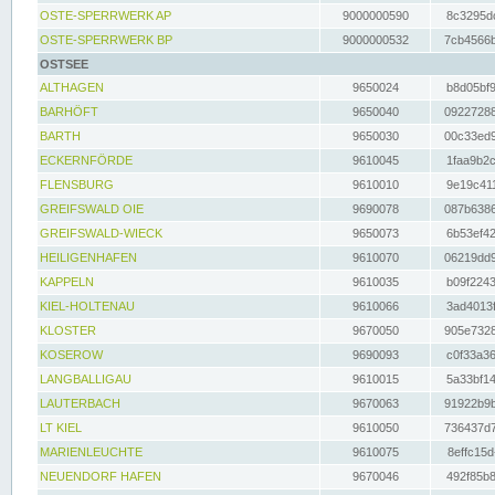
OSTE-SPERRWERK AP
9000000590
8c3295dc
OSTE-SPERRWERK BP
9000000532
7cb4566b
OSTSEE
ALTHAGEN
9650024
b8d05bf9
BARHÖFT
9650040
09227288
BARTH
9650030
00c33ed9
ECKERNFÖRDE
9610045
1faa9b2c
FLENSBURG
9610010
9e19c411
GREIFSWALD OIE
9690078
087b6386
GREIFSWALD-WIECK
9650073
6b53ef42
HEILIGENHAFEN
9610070
06219dd9
KAPPELN
9610035
b09f2243
KIEL-HOLTENAU
9610066
3ad4013f
KLOSTER
9670050
905e7328
KOSEROW
9690093
c0f33a36
LANGBALLIGAU
9610015
5a33bf14
LAUTERBACH
9670063
91922b9b
LT KIEL
9610050
736437d7
MARIENLEUCHTE
9610075
8effc15d
NEUENDORF HAFEN
9670046
492f85b8