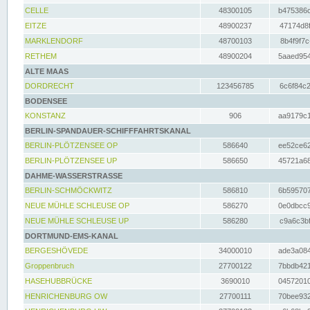
CELLE
48300105
b475386c
EITZE
48900237
47174d8f
MARKLENDORF
48700103
8b4f9f7c
RETHEM
48900204
5aaed954
ALTE MAAS
DORDRECHT
123456785
6c6f84c2
BODENSEE
KONSTANZ
906
aa9179c1
BERLIN-SPANDAUER-SCHIFFFAHRTSKANAL
BERLIN-PLÖTZENSEE OP
586640
ee52ce62
BERLIN-PLÖTZENSEE UP
586650
45721a68
DAHME-WASSERSTRASSE
BERLIN-SCHMÖCKWITZ
586810
6b595707
NEUE MÜHLE SCHLEUSE OP
586270
0e0dbcc9
NEUE MÜHLE SCHLEUSE UP
586280
c9a6c3bf
DORTMUND-EMS-KANAL
BERGESHÖVEDE
34000010
ade3a084
Groppenbruch
27700122
7bbdb421
HASEHUBBRÜCKE
3690010
04572010
HENRICHENBURG OW
27700111
70bee932