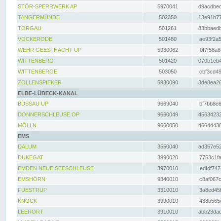
STÖR-SPERRWERK AP
5970041
d9acdbec
TANGERMÜNDE
502350
13e91b77
TORGAU
501261
83bbaedb
VOCKERODE
501480
ae93f2a5
WEHR GEESTHACHT UP
5930062
0f7f58a8
WITTENBERG
501420
070b1eb4
WITTENBERGE
503050
cbf3cd49
ZOLLENSPIEKER
5930090
3de8ea26
ELBE-LÜBECK-KANAL
BÜSSAU UP
9669040
bf7bb8e8
DONNERSCHLEUSE OP
9660049
45634232
MÖLLN
9660050
46644438
EMS
DALUM
3550040
ad357e52
DUKEGAT
3990020
7753c1fa
EMDEN NEUE SEESCHLEUSE
3970010
edfdf747
EMSHÖRN
9340010
c8af067c
FUESTRUP
3310010
3a8ed45f
KNOCK
3990010
438b565e
LEERORT
3910010
abb23dad