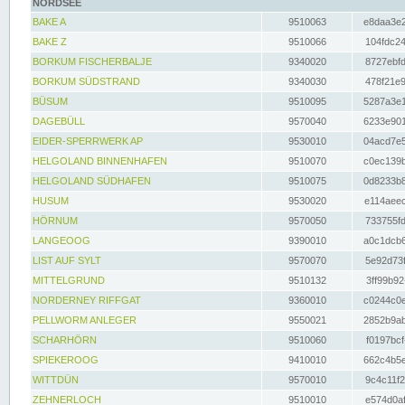
NORDSEE
BAKE A
9510063
e8daa3e2
BAKE Z
9510066
104fdc24
BORKUM FISCHERBALJE
9340020
8727ebfd
BORKUM SÜDSTRAND
9340030
478f21e9
BÜSUM
9510095
5287a3e1
DAGEBÜLL
9570040
6233e901
EIDER-SPERRWERK AP
9530010
04acd7e5
HELGOLAND BINNENHAFEN
9510070
c0ec139b
HELGOLAND SÜDHAFEN
9510075
0d8233b8
HUSUM
9530020
e114aeec
HÖRNUM
9570050
733755fd
LANGEOOG
9390010
a0c1dcb6
LIST AUF SYLT
9570070
5e92d73f
MITTELGRUND
9510132
3ff99b92
NORDERNEY RIFFGAT
9360010
c0244c0e
PELLWORM ANLEGER
9550021
2852b9ab
SCHARHÖRN
9510060
f0197bcf
SPIEKEROOG
9410010
662c4b5e
WITTDÜN
9570010
9c4c11f2
ZEHNERLOCH
9510010
e574d0af