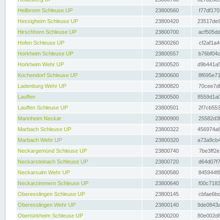
Heilbronn Schleuse UP
23800560
f77df170
Hessigheim Schleuse UP
23800420
23517de9
Hirschhorn Schleuse UP
23800700
acf505dd
Hofen Schleuse UP
23800260
cf2af1a4
Horkheim Schleuse UP
23800557
b76bf04c
Horkheim Wehr UP
23800520
d9b441a5
Kochendorf Schleuse UP
23800600
8f695e71
Ladenburg Wehr UP
23800820
70cee7df
Lauffen
23800500
8559d1a0
Lauffen Schleuse UP
23800501
2f7cb553
Mannheim Neckar
23800900
25582d3f
Marbach Schleuse UP
23800322
456974a8
Marbach Wehr UP
23800320
a73a9cb4
Neckargemünd Schleuse UP
23800740
7be3ff2e
Neckarsteinach Schleuse UP
23800720
d64d07f7
Neckarsulm Wehr UP
23800580
845944f8
Neckarzimmern Schleuse UP
23800640
f00c7183
Oberesslingen Schleuse UP
23800145
cbfae6bc
Oberesslingen Wehr UP
23800140
9de0843a
Obertürkheim Schleuse UP
23800200
80e002d8