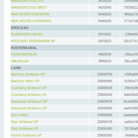
WANGEROOGE OST
9420020
26656fda
WANGEROOGE WEST
9420040
70039212
WHV ALTER VORHAFEN
9440020
f85bd17b
WHV NEUER VORHAFEN
9440030
f77317d9
KRÜCKAU
ELMSHORN HAFEN
5970022
136febf6
KRÜCKAU-SPERRWERK BP
5970023
53c277c3
KÜSTENKANAL
HUNDSMÜHLEN
4960020
cf6ac249
Hilkenbrook
3800010
58ccd6f0
LAHN
Bad Ems Schleuse UP
25800700
c005afb9
Bad Ems Wehr OP
25800690
f2295e77
Cramberg Schleuse OP
25800538
24fe419b
Cramberg Schleuse UP
25800540
3abb36d1
Dausenau Schleuse OP
25800678
9ceb358c
Dausenau Schleuse UP
25800680
eae91991
Diez Hafen
25800500
eadedeb6
Diez Schleuse OP
25800478
ea62ec5f
Diez Schleuse UP
25800480
31750a0f
Fürfurt Schleuse UP
25800300
34af0fca