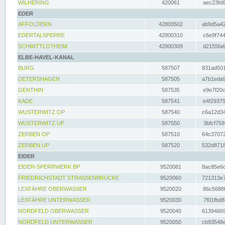
WILHERING
420061
aec23fd6
EDER
AFFOLDERN
42800502
ab9d5a42
EDERTALSPERRE
42800310
c6e9f744
SCHMITTLOTHEIM
42800309
d2155fa6
ELBE-HAVEL-KANAL
BURG
587507
831ad501
DETERSHAGEN
587505
a7b1eda9
GENTHIN
587535
e9e7f20c
KADE
587541
e4f29379
WUSTERWITZ OP
587540
c6a12d34
WUSTERWITZ UP
587550
3bfcf759
ZERBEN OP
587510
64c37072
ZERBEN UP
587520
532d8718
EIDER
EIDER-SPERRWERK BP
9520081
8ac85e6c
FRIEDRICHSTADT STRASSENBRÜCKE
9520060
721313e7
LEXFÄHRE OBERWASSER
9520020
86c5688f
LEXFÄHRE UNTERWASSER
9520030
7f01fbd8
NORDFELD OBERWASSER
9520040
61394669
NORDFELD UNTERWASSER
9520050
cb93548e