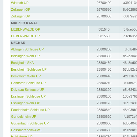
Wintrich UP
26700400
a392113c
Zeltingen OP
26700580
8b802863
Zeltingen UP
26700600
d867e7e9
MALZER KANAL
LIEBENWALDE OP
581540
3f8ceb6d
LIEBENWALDE UP
581550
a1cf60be
NECKAR
Aldingen Schleuse UP
23800280
dfdfb4ff
Beihingen Wehr UP
23800360
8a2e3048
Besigheim SKA
23800460
46d8ed02
Besigheim Schleuse UP
23800480
57db82c7
Besigheim Wehr UP
23800440
42c11b7a
Cannstatt Schleuse UP
23800240
7068d262
Deizisau Schleuse UP
23800120
c5b6243d
Esslingen Schleuse UP
23800180
130a3761
Esslingen Wehr OP
23800176
31c32a38
Feudenheim Schleuse UP
23800840
48a939b9
Gundelsheim UP
23800620
fc1072e4
Guttenbach Schleuse UP
23800660
bd36404b
Hassmersheim AMS
23800630
0e1b8ae0
Heidelberg UP
23800760
827b2685