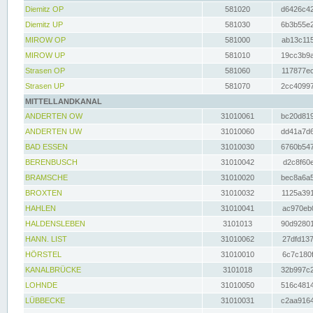
Diemitz OP
581020
d6426c42
Diemitz UP
581030
6b3b55e2
MIROW OP
581000
ab13c115
MIROW UP
581010
19cc3b9a
Strasen OP
581060
117877ec
Strasen UP
581070
2cc40997
MITTELLANDKANAL
ANDERTEN OW
31010061
bc20d819
ANDERTEN UW
31010060
dd41a7d6
BAD ESSEN
31010030
6760b547
BERENBUSCH
31010042
d2c8f60e
BRAMSCHE
31010020
bec8a6a5
BROXTEN
31010032
1125a391
HAHLEN
31010041
ac970eb0
HALDENSLEBEN
3101013
90d92801
HANN. LIST
31010062
27dfd137
HÖRSTEL
31010010
6c7c180f
KANALBRÜCKE
3101018
32b997c2
LOHNDE
31010050
516c4814
LÜBBECKE
31010031
c2aa9164