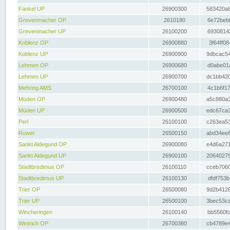
Fankel UP
26900300
583420a8
Grevenmacher OP
2610180
6e72bebf
Grevenmacher UP
26100200
69308142
Koblenz OP
26900880
3f64ff08
Koblenz UP
26900900
9dbcac54
Lehmen OP
26900680
d0abe01a
Lehmen UP
26900700
dc1bb420
Mehring AMS
26700100
4c1b6f17
Müden OP
26900480
a5c880a3
Müden UP
26900500
edc67ca3
Perl
26100100
c263ea53
Ruwer
26500150
abd34ee6
Sankt Aldegund OP
26900080
e4d6a271
Sankt Aldegund UP
26900100
20640279
Stadtbredimus OP
26100110
cceb7060
Stadtbredimus UP
26100130
dfdf753b
Trier OP
26500080
9d2b4126
Trier UP
26500100
3bec53ca
Wincheringen
26100140
bb5560fc
Wintrich OP
26700380
cb4789e4