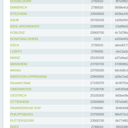
DÜSSELDORF
2750010
8f7e5f92
EMMERICH
2790020
9598e4cb
IFFEZHEIM
23500600
b02be240
KAUB
25700100
1d26e504
KEHL-KRONENHOF
23300900
23af9b02
KOBLENZ
25900700
4c7d796a
KONSTANZ-RHEIN
3329
e020e651
KÖLN
2730010
a6ee8177
LOBITH
2790050
efe13a3d
MAINZ
25100100
a37a9aa3
MANNHEIM
23700700
57090802
MAXAU
23700200
b6c6d5c8
NIERSTEIN-OPPENHEIM
23900600
d28e7ed1
Neuwied Stadt
27100370
dc407f1e
OBERWINTER
27100700
b45359df
OESTRICH
25100300
665be0fe
OTTENHEIM
23300800
787e5d63
PANNERDENSE KOP
2790060
3046493f
PHILIPPSBURG
23700500
88e972e1
PLITTERSDORF
23500700
6b774802
REES
2790010
2f025389