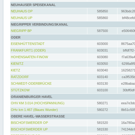
NEUHAUSER SPEISEKANAL
NEUHAUS OP
585850
963bdc26
NEUHAUS UP
585860
bf48cefd
NIEGRIPPER VERBINDUNGSKANAL
NIEGRIPP BP
587500
e506460f
ODER
EISENHÜTTENSTADT
603000
8675aa70
FRANKFURT1 (ODER)
603031
bffdf7f2
HOHENSAATEN-FINOW
603080
f7a639a4
KIENITZ
603050
6298a8f9
KIETZ
603040
16258271
RATZDORF
603140
ca3f535b
SCHWEDT-ODERBRÜCKE
603130
e28babaa
STÜTZKOW
603100
30bff0df
ORANIENBURGER HAVEL
OHV KM 3.014 (HOCHSPANNUNG)
580271
eea7e3dc
OHv km 1.467 (Blaues Wunder)
580272
8b51c505
OBERE HAVEL-WASSERSTRASSE
BISCHOFSWERDER OP
581520
16a780aa
BISCHOFSWERDER UP
581530
74134dc6