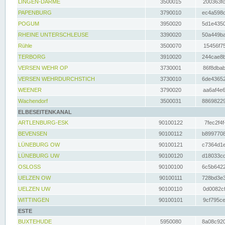
LINGEN-DARME
3500015
200363fc
PAPENBURG
3790010
ec4a598d
POGUM
3950020
5d1e4350
RHEINE UNTERSCHLEUSE
3390020
50a449ba
Rühle
3500070
15456f75
TERBORG
3910020
244cae8b
VERSEN WEHR OP
3730001
86f8dbab
VERSEN WEHRDURCHSTICH
3730010
6de43652
WEENER
3790020
aa6af4e6
Wachendorf
3500031
88698229
ELBESEITENKANAL
ARTLENBURG-ESK
90100122
7fec2f4f
BEVENSEN
90100112
b8997708
LÜNEBURG OW
90100121
c7364d1e
LÜNEBURG UW
90100120
d18033cd
OSLOSS
90100100
6c5b6422
UELZEN OW
90100111
728bd3e3
UELZEN UW
90100110
0d0082cf
WITTINGEN
90100101
9cf795ce
ESTE
BUXTEHUDE
5950080
8a08c920