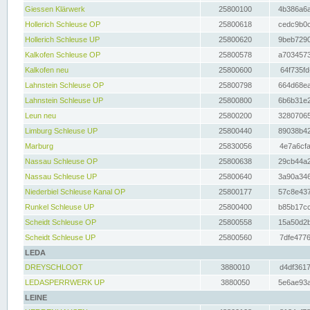
Giessen Klärwerk
25800100
4b386a6a
Hollerich Schleuse OP
25800618
cedc9b0c
Hollerich Schleuse UP
25800620
9beb7290
Kalkofen Schleuse OP
25800578
a7034573
Kalkofen neu
25800600
64f735fd
Lahnstein Schleuse OP
25800798
664d68ea
Lahnstein Schleuse UP
25800800
6b6b31e2
Leun neu
25800200
32807065
Limburg Schleuse UP
25800440
89038b42
Marburg
25830056
4e7a6cfa
Nassau Schleuse OP
25800638
29cb44a2
Nassau Schleuse UP
25800640
3a90a346
Niederbiel Schleuse Kanal OP
25800177
57c8e437
Runkel Schleuse UP
25800400
b85b17cc
Scheidt Schleuse OP
25800558
15a50d2b
Scheidt Schleuse UP
25800560
7dfe4776
LEDA
DREYSCHLOOT
3880010
d4df3617
LEDASPERRWERK UP
3880050
5e6ae93a
LEINE