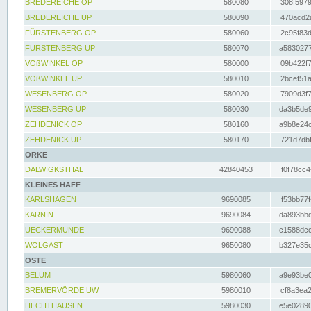
BREDEREICHE OP
580080
308f5979
BREDEREICHE UP
580090
470acd2a
FÜRSTENBERG OP
580060
2c95f83d
FÜRSTENBERG UP
580070
a5830277
VOßWINKEL OP
580000
09b422f7
VOßWINKEL UP
580010
2bcef51a
WESENBERG OP
580020
7909d3f7
WESENBERG UP
580030
da3b5de9
ZEHDENICK OP
580160
a9b8e24c
ZEHDENICK UP
580170
721d7dbf
ORKE
DALWIGKSTHAL
42840453
f0f78cc4
KLEINES HAFF
KARLSHAGEN
9690085
f53bb77f
KARNIN
9690084
da893bbd
UECKERMÜNDE
9690088
c1588dcc
WOLGAST
9650080
b327e35c
OSTE
BELUM
5980060
a9e93be0
BREMERVÖRDE UW
5980010
cf8a3ea2
HECHTHAUSEN
5980030
e5e02890