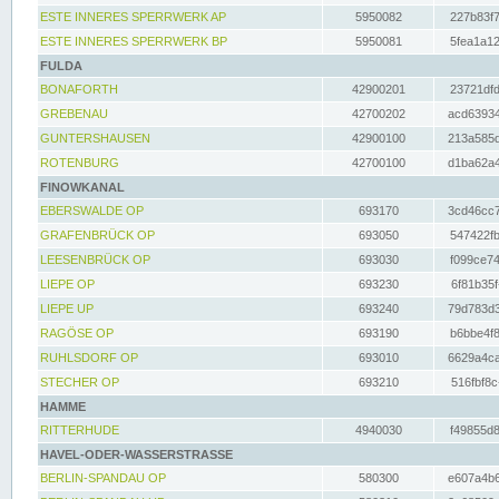
ESTE INNERES SPERRWERK AP
5950082
227b83f7
ESTE INNERES SPERRWERK BP
5950081
5fea1a12
FULDA
BONAFORTH
42900201
23721dfd
GREBENAU
42700202
acd63934
GUNTERSHAUSEN
42900100
213a585d
ROTENBURG
42700100
d1ba62a4
FINOWKANAL
EBERSWALDE OP
693170
3cd46cc7
GRAFENBRÜCK OP
693050
547422fb
LEESENBRÜCK OP
693030
f099ce74
LIEPE OP
693230
6f81b35f
LIEPE UP
693240
79d783d3
RAGÖSE OP
693190
b6bbe4f8
RUHLSDORF OP
693010
6629a4ca
STECHER OP
693210
516fbf8c
HAMME
RITTERHUDE
4940030
f49855d8
HAVEL-ODER-WASSERSTRASSE
BERLIN-SPANDAU OP
580300
e607a4b6