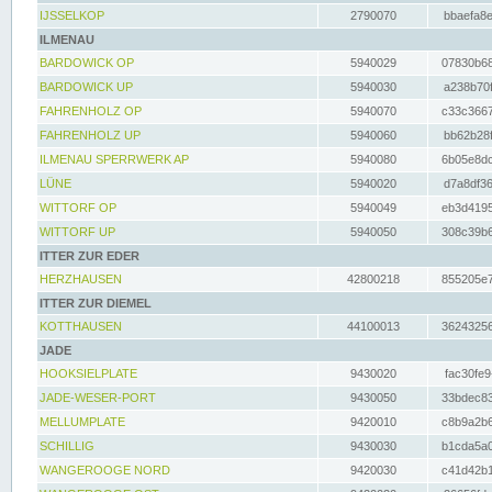
IJSSELKOP
2790070
bbaefa8e
ILMENAU
BARDOWICK OP
5940029
07830b68
BARDOWICK UP
5940030
a238b70f
FAHRENHOLZ OP
5940070
c33c3667
FAHRENHOLZ UP
5940060
bb62b28f
ILMENAU SPERRWERK AP
5940080
6b05e8dc
LÜNE
5940020
d7a8df36
WITTORF OP
5940049
eb3d4195
WITTORF UP
5940050
308c39b6
ITTER ZUR EDER
HERZHAUSEN
42800218
855205e7
ITTER ZUR DIEMEL
KOTTHAUSEN
44100013
36243256
JADE
HOOKSIELPLATE
9430020
fac30fe9
JADE-WESER-PORT
9430050
33bdec83
MELLUMPLATE
9420010
c8b9a2b6
SCHILLIG
9430030
b1cda5a0
WANGEROOGE NORD
9420030
c41d42b1