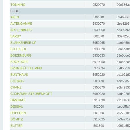
TÖNNING
9520070
00e386ac
ELBE
AKEN
502010
094b96e5
ALTENGAMME
5930070
2ee12b9a
ARTLENBURG
5930050
b3492c68
BARBY
502070
939f82ec
BLANKENESE UF
5952065
bacb459b
BLECKEDE
5930020
6aa1cd8e
BOIZENBURG
5930033
33e0bce0
BROKDORF
5970050
610ab204
BRUNSBÜTTEL MPM
5970094
d4f5f719
BUNTHAUS
5952020
ae1b91d0
COSWIG
501470
1ce53a59
CRANZ
5950070
e6b42536
CUXHAVEN STEUBENHÖFT
5990020
aad49293
DAMNATZ
5910030
c233674f
DESSAU
502000
1edc5fa4
DRESDEN
501060
70272185
DÖMITZ
5910025
6e3ea719
ELSTER
501390
c093b557