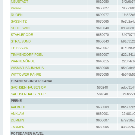
NEUSTADT
9610080
3f0b6b74
Prerow
9650027
7d50c68c
RUDEN
9690077
1fa822e6
SASSNITZ
9670065
9e7b2a4d
SCHLESWIG
9610040
09370c05
STAHLBRODE
9650070
340707f4
STRALSUND
9650043
b9163121
THIESSOW
9670067
d1c9bb3c
TIMMENDORF POEL
9630007
d22c341b
WARNEMÜNDE
9640015
220ff4c6
WISMAR-BAUMHAUS
9630008
95a0ab45
WITTOWER FÄHRE
9670055
4b348b56
ORANIENBURGER KANAL
SACHSENHAUSEN OP
580240
adbd3144
SACHSENHAUSEN UP
581840
0a6fe221
PEENE
AALBUDE
9660009
8ba772ed
ANKLAM
9660001
22fd01e0
DEMMIN
9660007
b7e238e8
JARMEN
9660005
a3328262
POTSDAMER HAVEL