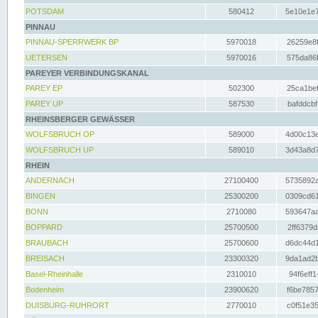
POTSDAM
580412
5e10e1e7
PINNAU
PINNAU-SPERRWERK BP
5970018
26259e8f
UETERSEN
5970016
575da86f
PAREYER VERBINDUNGSKANAL
PAREY EP
502300
25ca1bef
PAREY UP
587530
bafddcbf
RHEINSBERGER GEWÄSSER
WOLFSBRUCH OP
589000
4d00c13e
WOLFSBRUCH UP
589010
3d43a8d7
RHEIN
ANDERNACH
27100400
5735892a
BINGEN
25300200
0309cd61
BONN
2710080
593647aa
BOPPARD
25700500
2ff6379d
BRAUBACH
25700600
d6dc44d1
BREISACH
23300320
9da1ad2b
Basel-Rheinhalle
2310010
94f6eff1
Bodenheim
23900620
f6be7857
DUISBURG-RUHRORT
2770010
c0f51e35