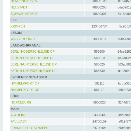
HERRENHAUSEN
48800108
8134af78
NEUSTADT
48800200
dda39817
SCHWARMSTEDT
48800301
8e16bd66
LEK
KRIMPEN
123456784
f5c96f13
LESUM
WASSERHORST
4930010
76844306
LANDWEHRKANAL
BERLIN-OBERSCHLEUSE OP
586600
24ce3282
BERLIN-OBERSCHLEUSE UP
586610
c42ad3df
BERLIN-UNTERSCHLEUSE OP
586620
503ad891
BERLIN-UNTERSCHLEUSE UP
586630
d198c901
LYCHENER GEWÄSSER
HIMMELPFORT OP
581110
bcdfa310
HIMMELPFORT UP
581120
9592d736
LÜHE
HORNEBURG
5960020
3244d787
MAIN
ASTHEIM
24300406
3de69bf8
FAULBACH
24700109
a919f57f
FRANKFURT OSTHAFEN
24700404
66ff3eb4