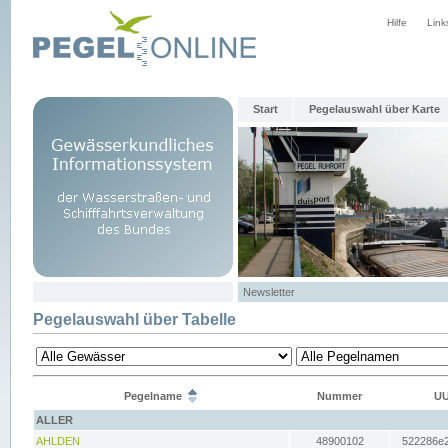
Hilfe
Link
Start
Pegelauswahl über Karte
Newsletter
Pegelauswahl über Tabelle
Pegelname
Nummer
UU
ALLER
AHLDEN
48900102
522286e2