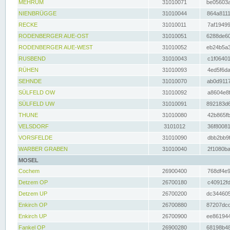
MEHRUM
31010071
be05603a
NIENBRÜGGE
31010044
864a8111
RECKE
31010011
7af19499
RODENBERGER AUE-OST
31010051
6288de60
RODENBERGER AUE-WEST
31010052
eb24b5a3
RUSBEND
31010043
c1f06401
RÜHEN
31010093
4ed5f6da
SEHNDE
31010070
ab0d9117
SÜLFELD OW
31010092
a8604e8f
SÜLFELD UW
31010091
892183d6
THUNE
31010080
42b865fb
VELSDORF
3101012
36f80081
VORSFELDE
31010090
dbb2bb9f
WARBER GRABEN
31010040
2f1080ba
MOSEL
Cochem
26900400
768df4e9
Detzem OP
26700180
c40912fd
Detzem UP
26700200
dc344605
Enkirch OP
26700880
87207dcd
Enkirch UP
26700900
ee861944
Fankel OP
26900280
68198b48