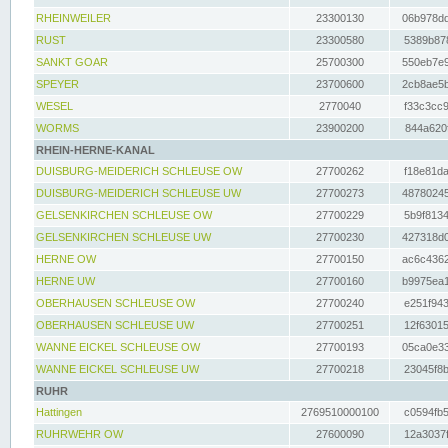
RHEINWEILER
23300130
06b978dd
RUST
23300580
5389b878
SANKT GOAR
25700300
550eb7e9
SPEYER
23700600
2cb8ae5b
WESEL
2770040
f33c3cc9
WORMS
23900200
844a620f
RHEIN-HERNE-KANAL
DUISBURG-MEIDERICH SCHLEUSE OW
27700262
f18e81da
DUISBURG-MEIDERICH SCHLEUSE UW
27700273
48780245
GELSENKIRCHEN SCHLEUSE OW
27700229
5b9f8134
GELSENKIRCHEN SCHLEUSE UW
27700230
427318d0
HERNE OW
27700150
ac6c4362
HERNE UW
27700160
b9975ea1
OBERHAUSEN SCHLEUSE OW
27700240
e251f943
OBERHAUSEN SCHLEUSE UW
27700251
12f63015
WANNE EICKEL SCHLEUSE OW
27700193
05ca0e33
WANNE EICKEL SCHLEUSE UW
27700218
23045f8b
RUHR
Hattingen
2769510000100
c0594fb5
RUHRWEHR OW
27600090
12a3037f