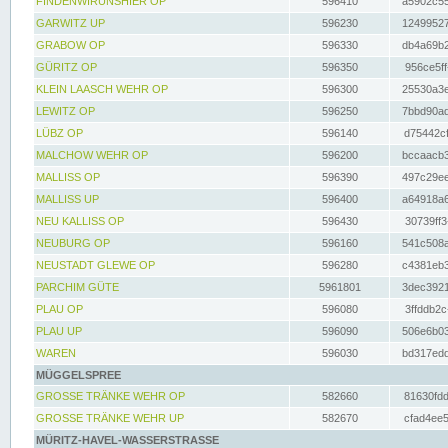
FINDENWIRUNSHIER OP
596410
a5902c55
GARWITZ UP
596230
12499527
GRABOW OP
596330
db4a69b2
GÜRITZ OP
596350
956ce5ff
KLEIN LAASCH WEHR OP
596300
25530a3e
LEWITZ OP
596250
7bbd90ad
LÜBZ OP
596140
d75442cf
MALCHOW WEHR OP
596200
bccaacb3
MALLISS OP
596390
497c29ee
MALLISS UP
596400
a64918a6
NEU KALLISS OP
596430
30739ff3
NEUBURG OP
596160
541c508a
NEUSTADT GLEWE OP
596280
c4381eb3
PARCHIM GÜTE
5961801
3dec3921
PLAU OP
596080
3ffddb2c
PLAU UP
596090
506e6b03
WAREN
596030
bd317edd
MÜGGELSPREE
GROSSE TRÄNKE WEHR OP
582660
81630fdd
GROSSE TRÄNKE WEHR UP
582670
cfad4ee5
MÜRITZ-HAVEL-WASSERSTRASSE