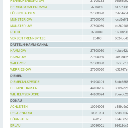
HENRICHENBURG UW
27700133
e6b68bc2
HERBRUM HAFENDAMM
3770030
8177a148
LÜDINGHAUSEN
27800020
f5bc4a51
MÜNSTER OW
27800040
ccd3e8f1
MÜNSTER UW
27800030
ed260406
RHEDE
3770040
16508b11
VERSEN TRENNSPITZE
25463
0024cc40
DATTELN-HAMM-KANAL
HAMM OW
27800060
4dbce62d
HAMM UW
27800080
4ef9dd9c
WALTROP
27800090
facc5c16
WERRIES OW
27800050
d31767ef
DIEMEL
DIEMELTALSPERRE
44100104
5cdc6555
HELMINGHAUSEN
44100206
33092c28
WILHELMSBRÜCKE
44100024
7deedc21
DONAU
ACHLEITEN
10094006
c389c9e2
DEGGENDORF
10081004
53d40547
DÜRNSTEIN
42012
ce4e3050
ERLAU
10096001
99619dc5