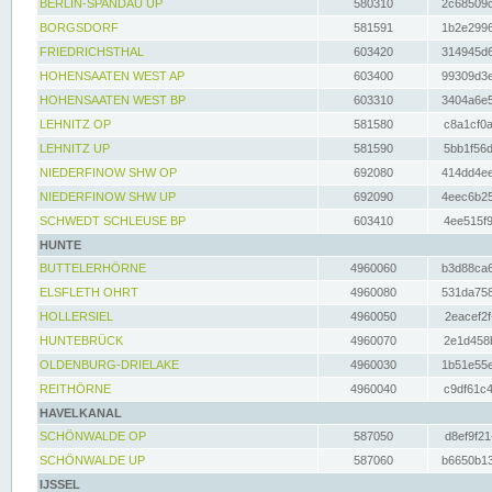
BERLIN-SPANDAU UP
580310
2c68509c
BORGSDORF
581591
1b2e2996
FRIEDRICHSTHAL
603420
314945d6
HOHENSAATEN WEST AP
603400
99309d3e
HOHENSAATEN WEST BP
603310
3404a6e5
LEHNITZ OP
581580
c8a1cf0a
LEHNITZ UP
581590
5bb1f56d
NIEDERFINOW SHW OP
692080
414dd4ee
NIEDERFINOW SHW UP
692090
4eec6b25
SCHWEDT SCHLEUSE BP
603410
4ee515f9
HUNTE
BUTTELERHÖRNE
4960060
b3d88ca6
ELSFLETH OHRT
4960080
531da758
HOLLERSIEL
4960050
2eacef2f
HUNTEBRÜCK
4960070
2e1d458b
OLDENBURG-DRIELAKE
4960030
1b51e55e
REITHÖRNE
4960040
c9df61c4
HAVELKANAL
SCHÖNWALDE OP
587050
d8ef9f21
SCHÖNWALDE UP
587060
b6650b13
IJSSEL