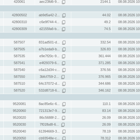
420061
aec23fd6-9...
2144.1
08.08.2026 10
42800502
ab9d5a42-2...
44.02
08.08.2026 10
42800310
c6e9f744-4...
49.2
08.08.2026 10
42800309
d2155fa6-b...
74.5
08.08.2026 10
587507
831ad501-d...
332.54
08.08.2026 10
587505
a7b1eda9-b...
326.83
08.08.2026 10
587535
e9e7f20c-9...
361.444
08.08.2026 10
587541
e4f29379-6...
371.285
08.08.2026 10
587540
c6a12d34-c...
376.56
08.08.2026 10
587550
3bfcf759-2...
376.965
08.08.2026 10
587510
64c37072-d...
344.686
08.08.2026 10
587520
532d8718-6...
346.162
08.08.2026 10
9520081
8ac85e6c-6...
110.1
08.08.2026 10
9520060
721313e7-9...
83.14
08.08.2026 10
9520020
86c5688f-2...
26.09
08.08.2026 10
9520030
7f01fbd8-6...
26.09
08.08.2026 10
9520040
61394669-3...
78.19
08.08.2026 10
9520050
cb93548e-c...
78.312
08.08.2026 10