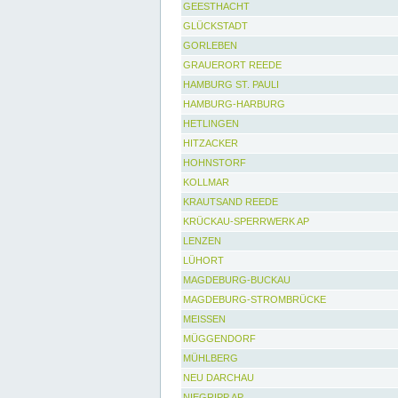
GEESTHACHT
GLÜCKSTADT
GORLEBEN
GRAUERORT REEDE
HAMBURG ST. PAULI
HAMBURG-HARBURG
HETLINGEN
HITZACKER
HOHNSTORF
KOLLMAR
KRAUTSAND REEDE
KRÜCKAU-SPERRWERK AP
LENZEN
LÜHORT
MAGDEBURG-BUCKAU
MAGDEBURG-STROMBRÜCKE
MEISSEN
MÜGGENDORF
MÜHLBERG
NEU DARCHAU
NIEGRIPP AP