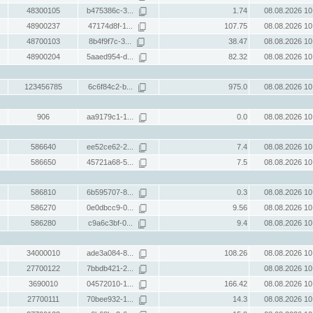
48300105
b475386c-3...
1.74
08.08.2026 10
48900237
47174d8f-1...
107.75
08.08.2026 10
48700103
8b4f9f7c-3...
38.47
08.08.2026 10
48900204
5aaed954-d...
82.32
08.08.2026 10
123456785
6c6f84c2-b...
975.0
08.08.2026 10
906
aa9179c1-1...
0.0
08.08.2026 10
586640
ee52ce62-2...
7.4
08.08.2026 10
586650
45721a68-5...
7.5
08.08.2026 10
586810
6b595707-8...
0.3
08.08.2026 10
586270
0e0dbcc9-0...
9.56
08.08.2026 10
586280
c9a6c3bf-0...
9.4
08.08.2026 10
34000010
ade3a084-8...
108.26
08.08.2026 10
27700122
7bbdb421-2...
08.08.2026 10
3690010
04572010-1...
166.42
08.08.2026 10
27700111
70bee932-1...
14.3
08.08.2026 10