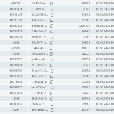
420091
f3bf0b0b-e...
2079.1
08.08.2026 10
10088003
616dd98e-8...
2256.9
08.08.2026 10
10046105
824a046b-9...
2458.3
08.08.2026 10
10090708
0fd56e0a-e...
2230.3
08.08.2026 10
10090408
560cf185-0...
2230.724
08.08.2026 10
10053009
296fc6d4-3...
2414.8
08.08.2026 10
10054500
c9409937-b...
2409.7
08.08.2026 10
42011
56178f74-b...
2015.2
08.08.2026 10
42013
ff44be4a-f...
1941.5
08.08.2026 10
42009
6b002fef-8...
2111.0
08.08.2026 10
10056302
e476bcad-b...
2397.4
08.08.2026 10
10091008
9f12c405-3...
2226.7
08.08.2026 10
10092000
33ceb441-2...
2225.2
08.08.2026 10
10068006
f768173a-7...
2350.7
08.08.2026 10
10078000
7fe63a95-8...
2305.5
08.08.2026 10
10061007
eebd633a-3...
2379.3
08.08.2026 10
10062000
7644f1d7-3...
2376.5
08.08.2026 10
42015
f7b5c3d3-3...
1879.2
08.08.2026 10
10089006
e6d68ab7-5...
2249.5
08.08.2026 10
42014
35846b8b-e...
1894.7
08.08.2026 10