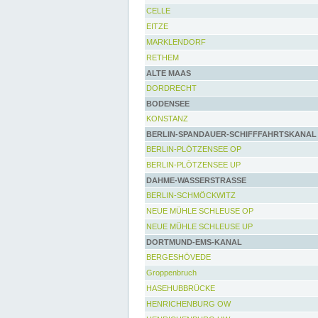
CELLE
EITZE
MARKLENDORF
RETHEM
ALTE MAAS
DORDRECHT
BODENSEE
KONSTANZ
BERLIN-SPANDAUER-SCHIFFFAHRTSKANAL
BERLIN-PLÖTZENSEE OP
BERLIN-PLÖTZENSEE UP
DAHME-WASSERSTRASSE
BERLIN-SCHMÖCKWITZ
NEUE MÜHLE SCHLEUSE OP
NEUE MÜHLE SCHLEUSE UP
DORTMUND-EMS-KANAL
BERGESHÖVEDE
Groppenbruch
HASEHUBBRÜCKE
HENRICHENBURG OW