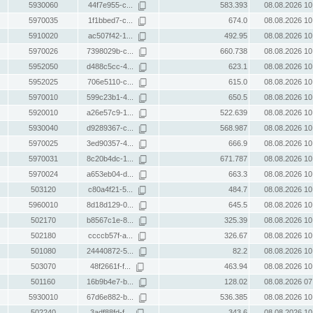
5930060
44f7e955-c...
583.393
08.08.2026 10
5970035
1f1bbed7-c...
674.0
08.08.2026 10
5910020
ac507f42-1...
492.95
08.08.2026 10
5970026
7398029b-c...
660.738
08.08.2026 10
5952050
d488c5cc-4...
623.1
08.08.2026 10
5952025
706e5110-c...
615.0
08.08.2026 10
5970010
599c23b1-4...
650.5
08.08.2026 10
5920010
a26e57c9-1...
522.639
08.08.2026 10
5930040
d9289367-c...
568.987
08.08.2026 10
5970025
3ed90357-4...
666.9
08.08.2026 10
5970031
8c20b4dc-1...
671.787
08.08.2026 10
5970024
a653eb04-d...
663.3
08.08.2026 10
503120
c80a4f21-5...
484.7
08.08.2026 10
5960010
8d18d129-0...
645.5
08.08.2026 10
502170
b8567c1e-8...
325.39
08.08.2026 10
502180
ccccb57f-a...
326.67
08.08.2026 10
501080
24440872-5...
82.2
08.08.2026 10
503070
48f2661f-f...
463.94
08.08.2026 10
501160
16b9b4e7-b...
128.02
08.08.2026 07
5930010
67d6e882-b...
536.385
08.08.2026 10
502240
3adf88fd-f...
343.6
08.08.2026 10