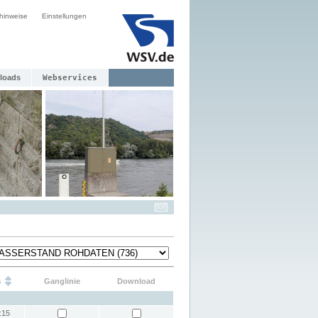
hinweise
Einstellungen
loads
Webservices
s
Ganglinie
Download
:15