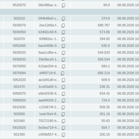
9520070
00e386ac-e...
99.8
08.08.2026 10
502010
094b96e5-c...
274.8
08.08.2026 10
5930070
2ee12b9a-f...
588.787
08.08.2026 10
5930050
b3492c68-8...
573.86
08.08.2026 10
502070
939f82ec-1...
294.82
08.08.2026 10
5952065
bacb459b-0...
635.0
08.08.2026 10
5930020
6aa1cd8e-e...
549.633
08.08.2026 10
5930033
33e0bce0-1...
558.534
08.08.2026 10
5970050
610ab204-d...
684.2
08.08.2026 10
5970094
d4f5f719-8...
695.214
08.08.2026 10
5952020
ae1b91d0-e...
609.9
08.08.2026 10
501470
1ce53a59-3...
236.31
08.08.2026 10
5950070
e6b42536-6...
634.42
08.08.2026 10
5990020
aad49293-2...
724.0
08.08.2026 10
5910030
c233674f-2...
509.35
08.08.2026 10
502000
1edc5fa4-8...
261.16
08.08.2026 10
501060
70272185-b...
55.63
08.08.2026 10
5910025
6e3ea719-4...
504.7
08.08.2026 10
501390
c093b557-4...
200.15
08.08.2026 10