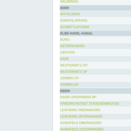
WILHERING
EDER
AFFOLDERN
EDERTALSPERRE
SCHMITTLOTHEIM
ELBE-HAVEL-KANAL
BURG
DETERSHAGEN
GENTHIN
KADE
WUSTERWITZ OP
WUSTERWITZ UP
ZERBEN OP
ZERBEN UP
EIDER
EIDER-SPERRWERK BP
FRIEDRICHSTADT STRASSENBRÜCKE
LEXFÄHRE OBERWASSER
LEXFÄHRE UNTERWASSER
NORDFELD OBERWASSER
NORDFELD UNTERWASSER