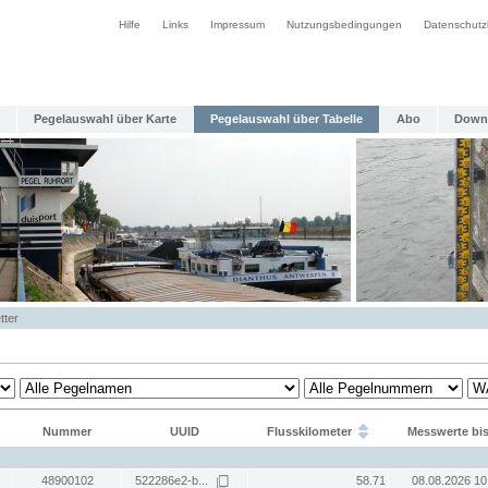
Hilfe
Links
Impressum
Nutzungsbedingungen
Datenschutz
Pegelauswahl über Karte
Pegelauswahl über Tabelle
Abo
Down
tter
Nummer
UUID
Flusskilometer
Messwerte bi
48900102
522286e2-b...
58.71
08.08.2026 10