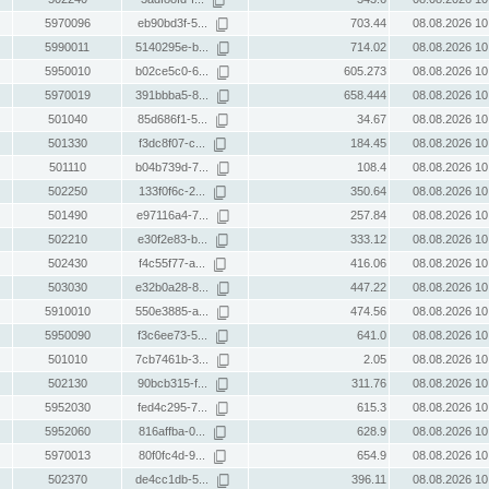
5970096
eb90bd3f-5...
703.44
08.08.2026 10
5990011
5140295e-b...
714.02
08.08.2026 10
5950010
b02ce5c0-6...
605.273
08.08.2026 10
5970019
391bbba5-8...
658.444
08.08.2026 10
501040
85d686f1-5...
34.67
08.08.2026 10
501330
f3dc8f07-c...
184.45
08.08.2026 10
501110
b04b739d-7...
108.4
08.08.2026 10
502250
133f0f6c-2...
350.64
08.08.2026 10
501490
e97116a4-7...
257.84
08.08.2026 10
502210
e30f2e83-b...
333.12
08.08.2026 10
502430
f4c55f77-a...
416.06
08.08.2026 10
503030
e32b0a28-8...
447.22
08.08.2026 10
5910010
550e3885-a...
474.56
08.08.2026 10
5950090
f3c6ee73-5...
641.0
08.08.2026 10
501010
7cb7461b-3...
2.05
08.08.2026 10
502130
90bcb315-f...
311.76
08.08.2026 10
5952030
fed4c295-7...
615.3
08.08.2026 10
5952060
816affba-0...
628.9
08.08.2026 10
5970013
80f0fc4d-9...
654.9
08.08.2026 10
502370
de4cc1db-5...
396.11
08.08.2026 10