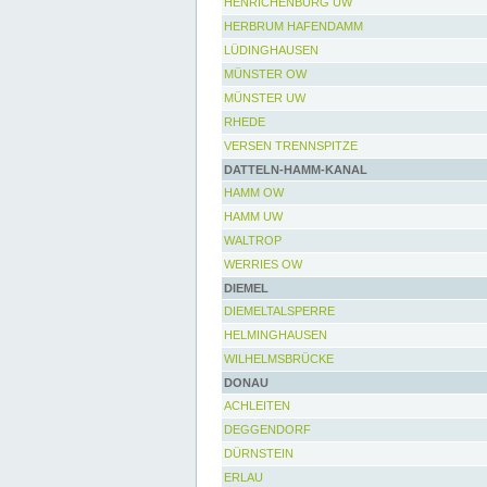
HENRICHENBURG UW
HERBRUM HAFENDAMM
LÜDINGHAUSEN
MÜNSTER OW
MÜNSTER UW
RHEDE
VERSEN TRENNSPITZE
DATTELN-HAMM-KANAL
HAMM OW
HAMM UW
WALTROP
WERRIES OW
DIEMEL
DIEMELTALSPERRE
HELMINGHAUSEN
WILHELMSBRÜCKE
DONAU
ACHLEITEN
DEGGENDORF
DÜRNSTEIN
ERLAU