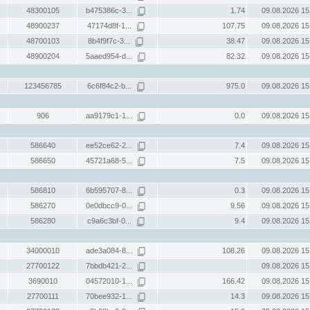
48300105
b475386c-3...
1.74
09.08.2026 15
48900237
47174d8f-1...
107.75
09.08.2026 15
48700103
8b4f9f7c-3...
38.47
09.08.2026 15
48900204
5aaed954-d...
82.32
09.08.2026 15
123456785
6c6f84c2-b...
975.0
09.08.2026 15
906
aa9179c1-1...
0.0
09.08.2026 15
586640
ee52ce62-2...
7.4
09.08.2026 15
586650
45721a68-5...
7.5
09.08.2026 15
586810
6b595707-8...
0.3
09.08.2026 15
586270
0e0dbcc9-0...
9.56
09.08.2026 15
586280
c9a6c3bf-0...
9.4
09.08.2026 15
34000010
ade3a084-8...
108.26
09.08.2026 15
27700122
7bbdb421-2...
09.08.2026 15
3690010
04572010-1...
166.42
09.08.2026 15
27700111
70bee932-1...
14.3
09.08.2026 15