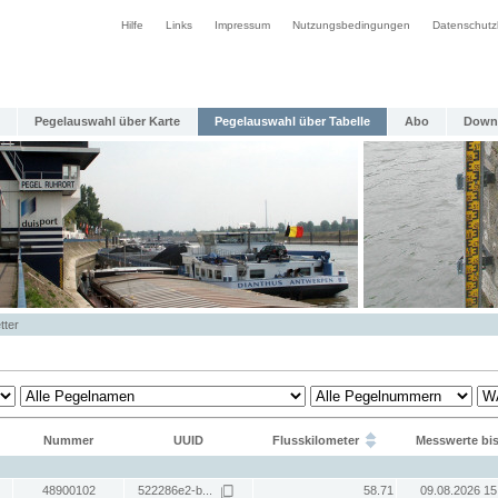
Hilfe
Links
Impressum
Nutzungsbedingungen
Datenschutz
Pegelauswahl über Karte
Pegelauswahl über Tabelle
Abo
Down
tter
Nummer
UUID
Flusskilometer
Messwerte bi
48900102
522286e2-b...
58.71
09.08.2026 15