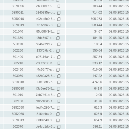
5970096
eb90bd3f-5...
703.44
09.08.2026 15
5990011
5140295e-b...
714.02
09.08.2026 15
5950010
b02ce5c0-6...
605.273
09.08.2026 15
5970019
391bbba5-8...
658.444
09.08.2026 15
501040
85d686f1-5...
34.67
09.08.2026 15
501330
f3dc8f07-c...
184.45
09.08.2026 15
501110
b04b739d-7...
108.4
09.08.2026 15
502250
133f0f6c-2...
350.64
09.08.2026 15
501490
e97116a4-7...
257.84
09.08.2026 15
502210
e30f2e83-b...
333.12
09.08.2026 15
502430
f4c55f77-a...
416.06
09.08.2026 15
503030
e32b0a28-8...
447.22
09.08.2026 15
5910010
550e3885-a...
474.56
09.08.2026 15
5950090
f3c6ee73-5...
641.0
09.08.2026 15
501010
7cb7461b-3...
2.05
09.08.2026 15
502130
90bcb315-f...
311.76
09.08.2026 15
5952030
fed4c295-7...
615.3
09.08.2026 15
5952060
816affba-0...
628.9
09.08.2026 15
5970013
80f0fc4d-9...
654.9
09.08.2026 15
502370
de4cc1db-5...
396.11
09.08.2026 15