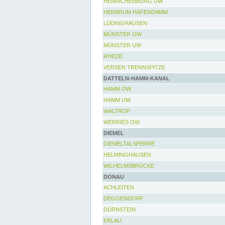
HENRICHENBURG UW
HERBRUM HAFENDAMM
LÜDINGHAUSEN
MÜNSTER OW
MÜNSTER UW
RHEDE
VERSEN TRENNSPITZE
DATTELN-HAMM-KANAL
HAMM OW
HAMM UW
WALTROP
WERRIES OW
DIEMEL
DIEMELTALSPERRE
HELMINGHAUSEN
WILHELMSBRÜCKE
DONAU
ACHLEITEN
DEGGENDORF
DÜRNSTEIN
ERLAU