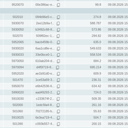
9520070
00e386ac-e...
99.8
09.08.2026 15
502010
094b96e5-c...
274.8
09.08.2026 15
5930070
2ee12b9a-f...
588.787
09.08.2026 15
5930050
b3492c68-8...
573.86
09.08.2026 15
502070
939f82ec-1...
294.82
09.08.2026 15
5952065
bacb459b-0...
635.0
09.08.2026 15
5930020
6aa1cd8e-e...
549.633
09.08.2026 15
5930033
33e0bce0-1...
558.534
09.08.2026 15
5970050
610ab204-d...
684.2
09.08.2026 15
5970094
d4f5f719-8...
695.214
09.08.2026 15
5952020
ae1b91d0-e...
609.9
09.08.2026 15
501470
1ce53a59-3...
236.31
09.08.2026 15
5950070
e6b42536-6...
634.42
09.08.2026 15
5990020
aad49293-2...
724.0
09.08.2026 15
5910030
c233674f-2...
509.35
09.08.2026 15
502000
1edc5fa4-8...
261.16
09.08.2026 15
501060
70272185-b...
55.63
09.08.2026 15
5910025
6e3ea719-4...
504.7
09.08.2026 15
501390
c093b557-4...
200.15
09.08.2026 15