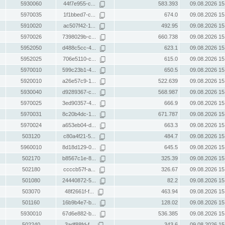
5930060
44f7e955-c...
583.393
09.08.2026 15
5970035
1f1bbed7-c...
674.0
09.08.2026 15
5910020
ac507f42-1...
492.95
09.08.2026 15
5970026
7398029b-c...
660.738
09.08.2026 15
5952050
d488c5cc-4...
623.1
09.08.2026 15
5952025
706e5110-c...
615.0
09.08.2026 15
5970010
599c23b1-4...
650.5
09.08.2026 15
5920010
a26e57c9-1...
522.639
09.08.2026 15
5930040
d9289367-c...
568.987
09.08.2026 15
5970025
3ed90357-4...
666.9
09.08.2026 15
5970031
8c20b4dc-1...
671.787
09.08.2026 15
5970024
a653eb04-d...
663.3
09.08.2026 15
503120
c80a4f21-5...
484.7
09.08.2026 15
5960010
8d18d129-0...
645.5
09.08.2026 15
502170
b8567c1e-8...
325.39
09.08.2026 15
502180
ccccb57f-a...
326.67
09.08.2026 15
501080
24440872-5...
82.2
09.08.2026 15
503070
48f2661f-f...
463.94
09.08.2026 15
501160
16b9b4e7-b...
128.02
09.08.2026 15
5930010
67d6e882-b...
536.385
09.08.2026 15
502240
3adf88fd-f...
343.6
09.08.2026 15