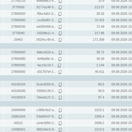
27700133
e6b68bc2-6...
15.9
09.08.2026 15
3770030
8177a148-5...
213.07
09.08.2026 15
27800020
f5bc4a51-0...
39.32
09.08.2026 15
27800040
ccd3e8f1-3...
70.315
09.08.2026 15
27800030
ed260406-b...
72.49
09.08.2026 15
3770040
16508b11-4...
217.86
09.08.2026 15
25463
0024cc40-d...
171.309
09.08.2026 15
27800060
4dbce62d-a...
38.72
09.08.2026 15
27800080
4ef9dd9c-b...
36.59
09.08.2026 15
27800090
facc5c16-f...
2.144
09.08.2026 15
27800050
d31767ef-2...
40.611
09.08.2026 15
44100104
5cdc6555-8...
90.6
09.08.2026 15
44100206
33092c28-2...
90.0
09.08.2026 15
44100024
7deedc21-2...
97.4
09.08.2026 15
10094006
c389c9e2-a...
2223.1
09.08.2026 15
10081004
53d40547-8...
2284.4
09.08.2026 15
42012
ce4e3050-2...
2009.2
09.08.2026 15
10096001
99619dc5-9...
2214.5
09.08.2026 15