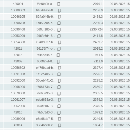
420091
f3bf0b0b-e...
2079.1
09.08.2026 15
10088003
616dd98e-8...
2256.9
09.08.2026 15
10046105
824a046b-9...
2458.3
09.08.2026 15
10090708
0fd56e0a-e...
2230.3
09.08.2026 15
10090408
560cf185-0...
2230.724
09.08.2026 15
10053009
296fc6d4-3...
2414.8
09.08.2026 15
10054500
c9409937-b...
2409.7
09.08.2026 15
42011
56178f74-b...
2015.2
09.08.2026 15
42013
ff44be4a-f...
1941.5
09.08.2026 15
42009
6b002fef-8...
2111.0
09.08.2026 15
10056302
e476bcad-b...
2397.4
09.08.2026 15
10091008
9f12c405-3...
2226.7
09.08.2026 15
10092000
33ceb441-2...
2225.2
09.08.2026 15
10068006
f768173a-7...
2350.7
09.08.2026 15
10078000
7fe63a95-8...
2305.5
09.08.2026 15
10061007
eebd633a-3...
2379.3
09.08.2026 15
10062000
7644f1d7-3...
2376.5
09.08.2026 15
42015
f7b5c3d3-3...
1879.2
09.08.2026 15
10089006
e6d68ab7-5...
2249.5
09.08.2026 15
42014
35846b8b-e...
1894.7
09.08.2026 15