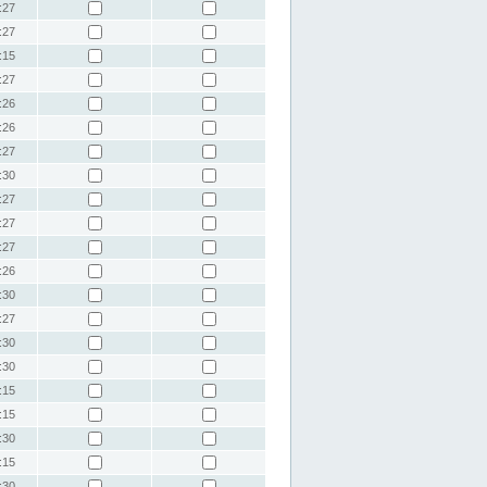
:27
:27
:15
:27
:26
:26
:27
:30
:27
:27
:27
:26
:30
:27
:30
:30
:15
:15
:30
:15
:30