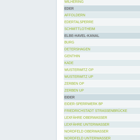
WILHERING
EDER
AFFOLDERN
EDERTALSPERRE
SCHMITTLOTHEIM
ELBE-HAVEL-KANAL
BURG
DETERSHAGEN
GENTHIN
KADE
WUSTERWITZ OP
WUSTERWITZ UP
ZERBEN OP
ZERBEN UP
EIDER
EIDER-SPERRWERK BP
FRIEDRICHSTADT STRASSENBRÜCKE
LEXFÄHRE OBERWASSER
LEXFÄHRE UNTERWASSER
NORDFELD OBERWASSER
NORDFELD UNTERWASSER