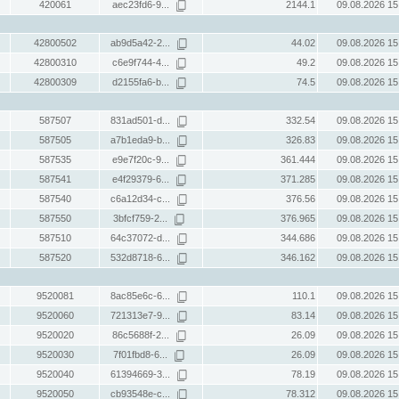
420061
aec23fd6-9...
2144.1
09.08.2026 15
42800502
ab9d5a42-2...
44.02
09.08.2026 15
42800310
c6e9f744-4...
49.2
09.08.2026 15
42800309
d2155fa6-b...
74.5
09.08.2026 15
587507
831ad501-d...
332.54
09.08.2026 15
587505
a7b1eda9-b...
326.83
09.08.2026 15
587535
e9e7f20c-9...
361.444
09.08.2026 15
587541
e4f29379-6...
371.285
09.08.2026 15
587540
c6a12d34-c...
376.56
09.08.2026 15
587550
3bfcf759-2...
376.965
09.08.2026 15
587510
64c37072-d...
344.686
09.08.2026 15
587520
532d8718-6...
346.162
09.08.2026 15
9520081
8ac85e6c-6...
110.1
09.08.2026 15
9520060
721313e7-9...
83.14
09.08.2026 15
9520020
86c5688f-2...
26.09
09.08.2026 15
9520030
7f01fbd8-6...
26.09
09.08.2026 15
9520040
61394669-3...
78.19
09.08.2026 15
9520050
cb93548e-c...
78.312
09.08.2026 15