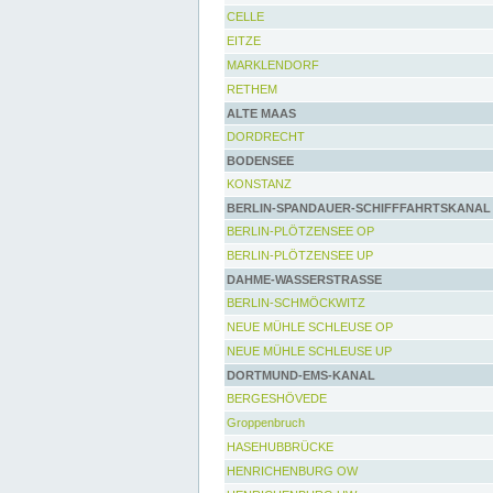
CELLE
EITZE
MARKLENDORF
RETHEM
ALTE MAAS
DORDRECHT
BODENSEE
KONSTANZ
BERLIN-SPANDAUER-SCHIFFFAHRTSKANAL
BERLIN-PLÖTZENSEE OP
BERLIN-PLÖTZENSEE UP
DAHME-WASSERSTRASSE
BERLIN-SCHMÖCKWITZ
NEUE MÜHLE SCHLEUSE OP
NEUE MÜHLE SCHLEUSE UP
DORTMUND-EMS-KANAL
BERGESHÖVEDE
Groppenbruch
HASEHUBBRÜCKE
HENRICHENBURG OW