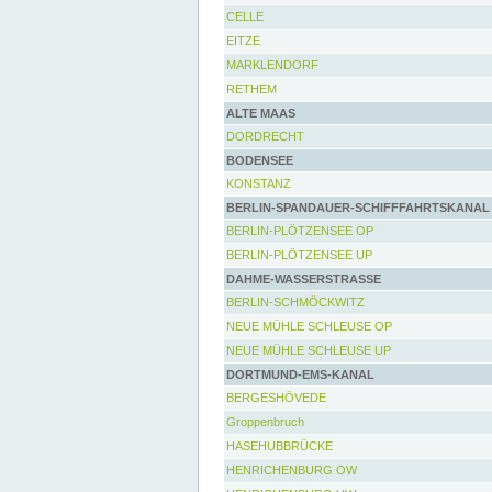
CELLE
EITZE
MARKLENDORF
RETHEM
ALTE MAAS
DORDRECHT
BODENSEE
KONSTANZ
BERLIN-SPANDAUER-SCHIFFFAHRTSKANAL
BERLIN-PLÖTZENSEE OP
BERLIN-PLÖTZENSEE UP
DAHME-WASSERSTRASSE
BERLIN-SCHMÖCKWITZ
NEUE MÜHLE SCHLEUSE OP
NEUE MÜHLE SCHLEUSE UP
DORTMUND-EMS-KANAL
BERGESHÖVEDE
Groppenbruch
HASEHUBBRÜCKE
HENRICHENBURG OW