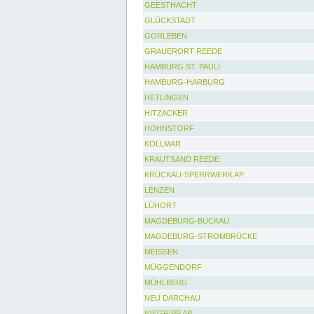
GEESTHACHT
GLÜCKSTADT
GORLEBEN
GRAUERORT REEDE
HAMBURG ST. PAULI
HAMBURG-HARBURG
HETLINGEN
HITZACKER
HOHNSTORF
KOLLMAR
KRAUTSAND REEDE
KRÜCKAU-SPERRWERK AP
LENZEN
LÜHORT
MAGDEBURG-BUCKAU
MAGDEBURG-STROMBRÜCKE
MEISSEN
MÜGGENDORF
MÜHLBERG
NEU DARCHAU
NIEGRIPP AP