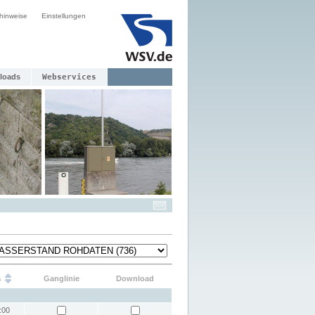
hinweise
Einstellungen
loads
Webservices
s
Ganglinie
Download
:00