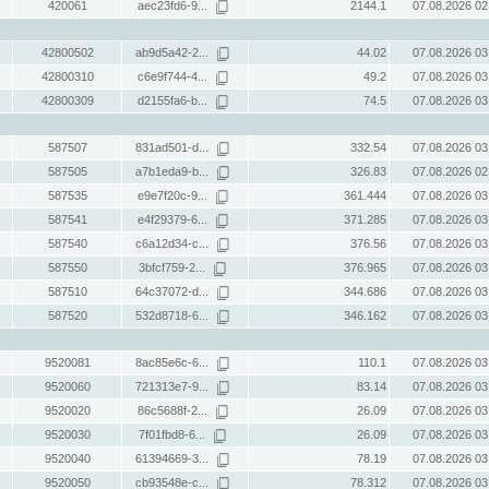
420061
aec23fd6-9...
2144.1
07.08.2026 02
42800502
ab9d5a42-2...
44.02
07.08.2026 03
42800310
c6e9f744-4...
49.2
07.08.2026 03
42800309
d2155fa6-b...
74.5
07.08.2026 03
587507
831ad501-d...
332.54
07.08.2026 03
587505
a7b1eda9-b...
326.83
07.08.2026 02
587535
e9e7f20c-9...
361.444
07.08.2026 03
587541
e4f29379-6...
371.285
07.08.2026 03
587540
c6a12d34-c...
376.56
07.08.2026 03
587550
3bfcf759-2...
376.965
07.08.2026 03
587510
64c37072-d...
344.686
07.08.2026 03
587520
532d8718-6...
346.162
07.08.2026 03
9520081
8ac85e6c-6...
110.1
07.08.2026 03
9520060
721313e7-9...
83.14
07.08.2026 03
9520020
86c5688f-2...
26.09
07.08.2026 03
9520030
7f01fbd8-6...
26.09
07.08.2026 03
9520040
61394669-3...
78.19
07.08.2026 03
9520050
cb93548e-c...
78.312
07.08.2026 03