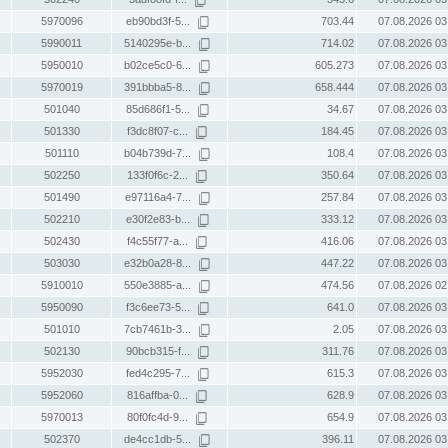
5970096
eb90bd3f-5...
703.44
07.08.2026 03
5990011
5140295e-b...
714.02
07.08.2026 03
5950010
b02ce5c0-6...
605.273
07.08.2026 03
5970019
391bbba5-8...
658.444
07.08.2026 03
501040
85d686f1-5...
34.67
07.08.2026 03
501330
f3dc8f07-c...
184.45
07.08.2026 03
501110
b04b739d-7...
108.4
07.08.2026 03
502250
133f0f6c-2...
350.64
07.08.2026 03
501490
e97116a4-7...
257.84
07.08.2026 03
502210
e30f2e83-b...
333.12
07.08.2026 03
502430
f4c55f77-a...
416.06
07.08.2026 03
503030
e32b0a28-8...
447.22
07.08.2026 03
5910010
550e3885-a...
474.56
07.08.2026 02
5950090
f3c6ee73-5...
641.0
07.08.2026 03
501010
7cb7461b-3...
2.05
07.08.2026 03
502130
90bcb315-f...
311.76
07.08.2026 03
5952030
fed4c295-7...
615.3
07.08.2026 03
5952060
816affba-0...
628.9
07.08.2026 03
5970013
80f0fc4d-9...
654.9
07.08.2026 03
502370
de4cc1db-5...
396.11
07.08.2026 03