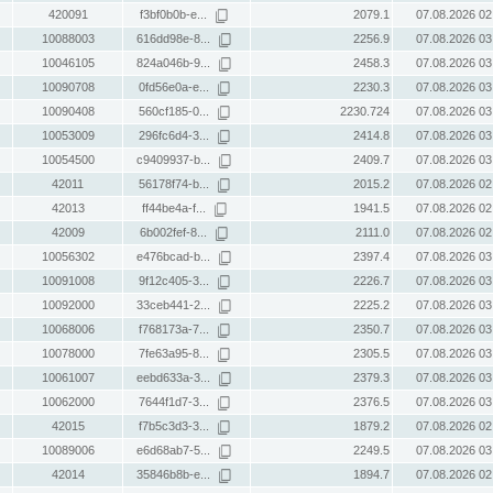
420091
f3bf0b0b-e...
2079.1
07.08.2026 02
10088003
616dd98e-8...
2256.9
07.08.2026 03
10046105
824a046b-9...
2458.3
07.08.2026 03
10090708
0fd56e0a-e...
2230.3
07.08.2026 03
10090408
560cf185-0...
2230.724
07.08.2026 03
10053009
296fc6d4-3...
2414.8
07.08.2026 03
10054500
c9409937-b...
2409.7
07.08.2026 03
42011
56178f74-b...
2015.2
07.08.2026 02
42013
ff44be4a-f...
1941.5
07.08.2026 02
42009
6b002fef-8...
2111.0
07.08.2026 02
10056302
e476bcad-b...
2397.4
07.08.2026 03
10091008
9f12c405-3...
2226.7
07.08.2026 03
10092000
33ceb441-2...
2225.2
07.08.2026 03
10068006
f768173a-7...
2350.7
07.08.2026 03
10078000
7fe63a95-8...
2305.5
07.08.2026 03
10061007
eebd633a-3...
2379.3
07.08.2026 03
10062000
7644f1d7-3...
2376.5
07.08.2026 03
42015
f7b5c3d3-3...
1879.2
07.08.2026 02
10089006
e6d68ab7-5...
2249.5
07.08.2026 03
42014
35846b8b-e...
1894.7
07.08.2026 02