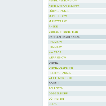
HENRICHENBURG UW
HERBRUM HAFENDAMM
LÜDINGHAUSEN
MÜNSTER OW
MÜNSTER UW
RHEDE
VERSEN TRENNSPITZE
DATTELN-HAMM-KANAL
HAMM OW
HAMM UW
WALTROP
WERRIES OW
DIEMEL
DIEMELTALSPERRE
HELMINGHAUSEN
WILHELMSBRÜCKE
DONAU
ACHLEITEN
DEGGENDORF
DÜRNSTEIN
ERLAU