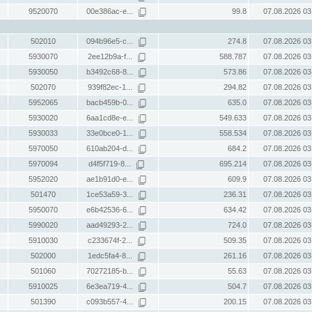
9520070
00e386ac-e...
99.8
07.08.2026 03
502010
094b96e5-c...
274.8
07.08.2026 03
5930070
2ee12b9a-f...
588.787
07.08.2026 03
5930050
b3492c68-8...
573.86
07.08.2026 03
502070
939f82ec-1...
294.82
07.08.2026 03
5952065
bacb459b-0...
635.0
07.08.2026 03
5930020
6aa1cd8e-e...
549.633
07.08.2026 03
5930033
33e0bce0-1...
558.534
07.08.2026 03
5970050
610ab204-d...
684.2
07.08.2026 03
5970094
d4f5f719-8...
695.214
07.08.2026 03
5952020
ae1b91d0-e...
609.9
07.08.2026 03
501470
1ce53a59-3...
236.31
07.08.2026 03
5950070
e6b42536-6...
634.42
07.08.2026 03
5990020
aad49293-2...
724.0
07.08.2026 03
5910030
c233674f-2...
509.35
07.08.2026 03
502000
1edc5fa4-8...
261.16
07.08.2026 03
501060
70272185-b...
55.63
07.08.2026 03
5910025
6e3ea719-4...
504.7
07.08.2026 03
501390
c093b557-4...
200.15
07.08.2026 03