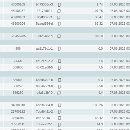
48300105
b475386c-3...
1.74
07.08.2026 03
48900237
47174d8f-1...
107.75
07.08.2026 03
48700103
8b4f9f7c-3...
38.47
07.08.2026 03
48900204
5aaed954-d...
82.32
07.08.2026 03
123456785
6c6f84c2-b...
975.0
07.08.2026 02
906
aa9179c1-1...
0.0
07.08.2026 03
586640
ee52ce62-2...
7.4
07.08.2026 03
586650
45721a68-5...
7.5
07.08.2026 03
586810
6b595707-8...
0.3
07.08.2026 03
586270
0e0dbcc9-0...
9.56
07.08.2026 03
586280
c9a6c3bf-0...
9.4
07.08.2026 03
34000010
ade3a084-8...
108.26
07.08.2026 02
27700122
7bbdb421-2...
07.08.2026 02
3690010
04572010-1...
166.42
07.08.2026 03
27700111
70bee932-1...
14.3
07.08.2026 02