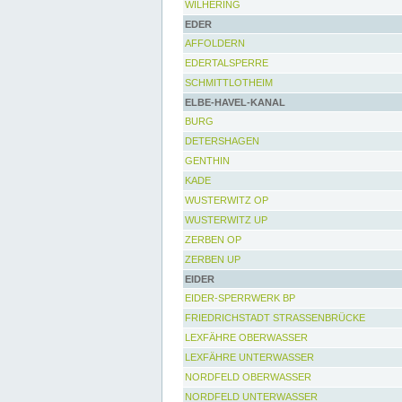
WILHERING
EDER
AFFOLDERN
EDERTALSPERRE
SCHMITTLOTHEIM
ELBE-HAVEL-KANAL
BURG
DETERSHAGEN
GENTHIN
KADE
WUSTERWITZ OP
WUSTERWITZ UP
ZERBEN OP
ZERBEN UP
EIDER
EIDER-SPERRWERK BP
FRIEDRICHSTADT STRASSENBRÜCKE
LEXFÄHRE OBERWASSER
LEXFÄHRE UNTERWASSER
NORDFELD OBERWASSER
NORDFELD UNTERWASSER