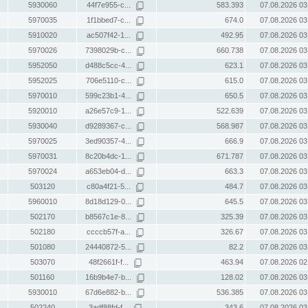
5930060
44f7e955-c...
583.393
07.08.2026 03
5970035
1f1bbed7-c...
674.0
07.08.2026 03
5910020
ac507f42-1...
492.95
07.08.2026 03
5970026
7398029b-c...
660.738
07.08.2026 03
5952050
d488c5cc-4...
623.1
07.08.2026 03
5952025
706e5110-c...
615.0
07.08.2026 03
5970010
599c23b1-4...
650.5
07.08.2026 03
5920010
a26e57c9-1...
522.639
07.08.2026 03
5930040
d9289367-c...
568.987
07.08.2026 03
5970025
3ed90357-4...
666.9
07.08.2026 03
5970031
8c20b4dc-1...
671.787
07.08.2026 03
5970024
a653eb04-d...
663.3
07.08.2026 03
503120
c80a4f21-5...
484.7
07.08.2026 03
5960010
8d18d129-0...
645.5
07.08.2026 03
502170
b8567c1e-8...
325.39
07.08.2026 03
502180
ccccb57f-a...
326.67
07.08.2026 03
501080
24440872-5...
82.2
07.08.2026 03
503070
48f2661f-f...
463.94
07.08.2026 02
501160
16b9b4e7-b...
128.02
07.08.2026 03
5930010
67d6e882-b...
536.385
07.08.2026 03
502240
3adf88fd-f...
343.6
07.08.2026 03