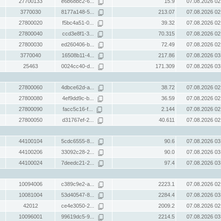
27700133
e6b68bc2-6...
15.9
07.08.2026 02
3770030
8177a148-5...
213.07
07.08.2026 02
27800020
f5bc4a51-0...
39.32
07.08.2026 02
27800040
ccd3e8f1-3...
70.315
07.08.2026 02
27800030
ed260406-b...
72.49
07.08.2026 02
3770040
16508b11-4...
217.86
07.08.2026 03
25463
0024cc40-d...
171.309
07.08.2026 03
27800060
4dbce62d-a...
38.72
07.08.2026 02
27800080
4ef9dd9c-b...
36.59
07.08.2026 02
27800090
facc5c16-f...
2.144
07.08.2026 02
27800050
d31767ef-2...
40.611
07.08.2026 02
44100104
5cdc6555-8...
90.6
07.08.2026 03
44100206
33092c28-2...
90.0
07.08.2026 03
44100024
7deedc21-2...
97.4
07.08.2026 03
10094006
c389c9e2-a...
2223.1
07.08.2026 02
10081004
53d40547-8...
2284.4
07.08.2026 03
42012
ce4e3050-2...
2009.2
07.08.2026 02
10096001
99619dc5-9...
2214.5
07.08.2026 03