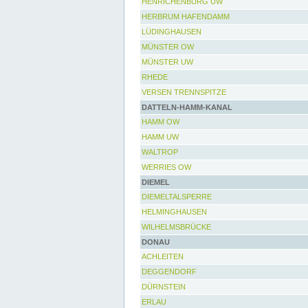
HENRICHENBURG UW
HERBRUM HAFENDAMM
LÜDINGHAUSEN
MÜNSTER OW
MÜNSTER UW
RHEDE
VERSEN TRENNSPITZE
DATTELN-HAMM-KANAL
HAMM OW
HAMM UW
WALTROP
WERRIES OW
DIEMEL
DIEMELTALSPERRE
HELMINGHAUSEN
WILHELMSBRÜCKE
DONAU
ACHLEITEN
DEGGENDORF
DÜRNSTEIN
ERLAU