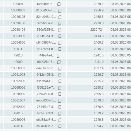
420091
f3bf0b0b-e...
2079.1
08.08.2026 05
10088003
616dd98e-8...
2256.9
08.08.2026 06
10046105
824a046b-9...
2458.3
08.08.2026 05
10090708
0fd56e0a-e...
2230.3
08.08.2026 06
10090408
560cf185-0...
2230.724
08.08.2026 06
10053009
296fc6d4-3...
2414.8
08.08.2026 05
10054500
c9409937-b...
2409.7
08.08.2026 06
42011
56178f74-b...
2015.2
08.08.2026 05
42013
ff44be4a-f...
1941.5
08.08.2026 05
42009
6b002fef-8...
2111.0
08.08.2026 05
10056302
e476bcad-b...
2397.4
08.08.2026 06
10091008
9f12c405-3...
2226.7
08.08.2026 06
10092000
33ceb441-2...
2225.2
08.08.2026 06
10068006
f768173a-7...
2350.7
08.08.2026 06
10078000
7fe63a95-8...
2305.5
08.08.2026 06
10061007
eebd633a-3...
2379.3
08.08.2026 06
10062000
7644f1d7-3...
2376.5
08.08.2026 06
42015
f7b5c3d3-3...
1879.2
08.08.2026 05
10089006
e6d68ab7-5...
2249.5
08.08.2026 06
42014
35846b8b-e...
1894.7
08.08.2026 05