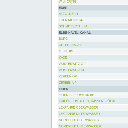
WILHERING
EDER
AFFOLDERN
EDERTALSPERRE
SCHMITTLOTHEIM
ELBE-HAVEL-KANAL
BURG
DETERSHAGEN
GENTHIN
KADE
WUSTERWITZ OP
WUSTERWITZ UP
ZERBEN OP
ZERBEN UP
EIDER
EIDER-SPERRWERK BP
FRIEDRICHSTADT STRASSENBRÜCKE
LEXFÄHRE OBERWASSER
LEXFÄHRE UNTERWASSER
NORDFELD OBERWASSER
NORDFELD UNTERWASSER