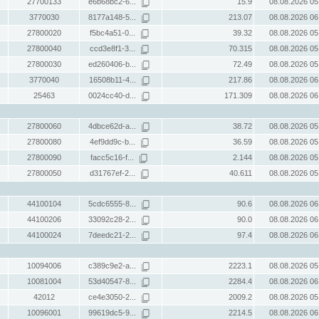
27700133
e6b68bc2-6...
15.9
08.08.2026 05
3770030
8177a148-5...
213.07
08.08.2026 06
27800020
f5bc4a51-0...
39.32
08.08.2026 05
27800040
ccd3e8f1-3...
70.315
08.08.2026 05
27800030
ed260406-b...
72.49
08.08.2026 05
3770040
16508b11-4...
217.86
08.08.2026 06
25463
0024cc40-d...
171.309
08.08.2026 06
27800060
4dbce62d-a...
38.72
08.08.2026 05
27800080
4ef9dd9c-b...
36.59
08.08.2026 05
27800090
facc5c16-f...
2.144
08.08.2026 05
27800050
d31767ef-2...
40.611
08.08.2026 05
44100104
5cdc6555-8...
90.6
08.08.2026 06
44100206
33092c28-2...
90.0
08.08.2026 06
44100024
7deedc21-2...
97.4
08.08.2026 06
10094006
c389c9e2-a...
2223.1
08.08.2026 05
10081004
53d40547-8...
2284.4
08.08.2026 06
42012
ce4e3050-2...
2009.2
08.08.2026 05
10096001
99619dc5-9...
2214.5
08.08.2026 06