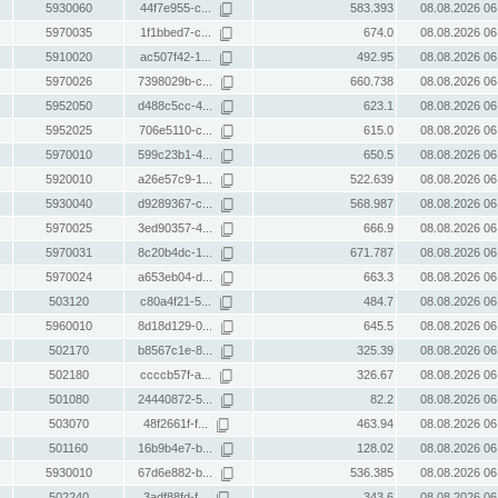
5930060
44f7e955-c...
583.393
08.08.2026 06
5970035
1f1bbed7-c...
674.0
08.08.2026 06
5910020
ac507f42-1...
492.95
08.08.2026 06
5970026
7398029b-c...
660.738
08.08.2026 06
5952050
d488c5cc-4...
623.1
08.08.2026 06
5952025
706e5110-c...
615.0
08.08.2026 06
5970010
599c23b1-4...
650.5
08.08.2026 06
5920010
a26e57c9-1...
522.639
08.08.2026 06
5930040
d9289367-c...
568.987
08.08.2026 06
5970025
3ed90357-4...
666.9
08.08.2026 06
5970031
8c20b4dc-1...
671.787
08.08.2026 06
5970024
a653eb04-d...
663.3
08.08.2026 06
503120
c80a4f21-5...
484.7
08.08.2026 06
5960010
8d18d129-0...
645.5
08.08.2026 06
502170
b8567c1e-8...
325.39
08.08.2026 06
502180
ccccb57f-a...
326.67
08.08.2026 06
501080
24440872-5...
82.2
08.08.2026 06
503070
48f2661f-f...
463.94
08.08.2026 06
501160
16b9b4e7-b...
128.02
08.08.2026 06
5930010
67d6e882-b...
536.385
08.08.2026 06
502240
3adf88fd-f...
343.6
08.08.2026 06