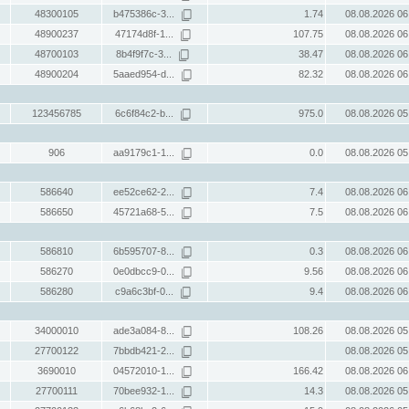
48300105
b475386c-3...
1.74
08.08.2026 06
48900237
47174d8f-1...
107.75
08.08.2026 06
48700103
8b4f9f7c-3...
38.47
08.08.2026 06
48900204
5aaed954-d...
82.32
08.08.2026 06
123456785
6c6f84c2-b...
975.0
08.08.2026 05
906
aa9179c1-1...
0.0
08.08.2026 05
586640
ee52ce62-2...
7.4
08.08.2026 06
586650
45721a68-5...
7.5
08.08.2026 06
586810
6b595707-8...
0.3
08.08.2026 06
586270
0e0dbcc9-0...
9.56
08.08.2026 06
586280
c9a6c3bf-0...
9.4
08.08.2026 06
34000010
ade3a084-8...
108.26
08.08.2026 05
27700122
7bbdb421-2...
08.08.2026 05
3690010
04572010-1...
166.42
08.08.2026 06
27700111
70bee932-1...
14.3
08.08.2026 05