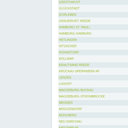
GEESTHACHT
GLÜCKSTADT
GORLEBEN
GRAUERORT REEDE
HAMBURG ST. PAULI
HAMBURG-HARBURG
HETLINGEN
HITZACKER
HOHNSTORF
KOLLMAR
KRAUTSAND REEDE
KRÜCKAU-SPERRWERK AP
LENZEN
LÜHORT
MAGDEBURG-BUCKAU
MAGDEBURG-STROMBRÜCKE
MEISSEN
MÜGGENDORF
MÜHLBERG
NEU DARCHAU
NIEGRIPP AP