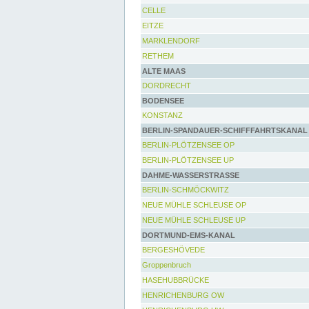
CELLE
EITZE
MARKLENDORF
RETHEM
ALTE MAAS
DORDRECHT
BODENSEE
KONSTANZ
BERLIN-SPANDAUER-SCHIFFFAHRTSKANAL
BERLIN-PLÖTZENSEE OP
BERLIN-PLÖTZENSEE UP
DAHME-WASSERSTRASSE
BERLIN-SCHMÖCKWITZ
NEUE MÜHLE SCHLEUSE OP
NEUE MÜHLE SCHLEUSE UP
DORTMUND-EMS-KANAL
BERGESHÖVEDE
Groppenbruch
HASEHUBBRÜCKE
HENRICHENBURG OW