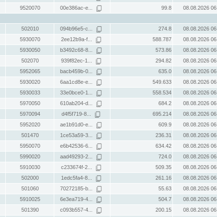
9520070
00e386ac-e...
99.8
08.08.2026 06
502010
094b96e5-c...
274.8
08.08.2026 06
5930070
2ee12b9a-f...
588.787
08.08.2026 06
5930050
b3492c68-8...
573.86
08.08.2026 06
502070
939f82ec-1...
294.82
08.08.2026 06
5952065
bacb459b-0...
635.0
08.08.2026 06
5930020
6aa1cd8e-e...
549.633
08.08.2026 06
5930033
33e0bce0-1...
558.534
08.08.2026 06
5970050
610ab204-d...
684.2
08.08.2026 06
5970094
d4f5f719-8...
695.214
08.08.2026 06
5952020
ae1b91d0-e...
609.9
08.08.2026 06
501470
1ce53a59-3...
236.31
08.08.2026 06
5950070
e6b42536-6...
634.42
08.08.2026 06
5990020
aad49293-2...
724.0
08.08.2026 06
5910030
c233674f-2...
509.35
08.08.2026 06
502000
1edc5fa4-8...
261.16
08.08.2026 06
501060
70272185-b...
55.63
08.08.2026 06
5910025
6e3ea719-4...
504.7
08.08.2026 06
501390
c093b557-4...
200.15
08.08.2026 06