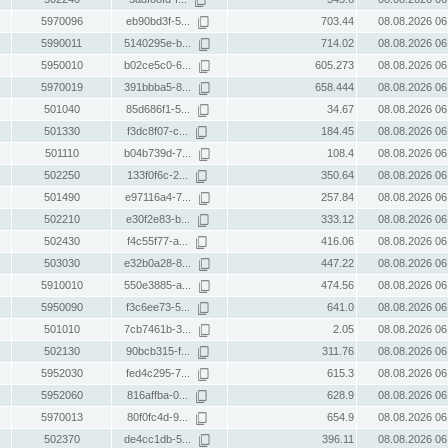
5970096
eb90bd3f-5...
703.44
08.08.2026 06
5990011
5140295e-b...
714.02
08.08.2026 06
5950010
b02ce5c0-6...
605.273
08.08.2026 06
5970019
391bbba5-8...
658.444
08.08.2026 06
501040
85d686f1-5...
34.67
08.08.2026 06
501330
f3dc8f07-c...
184.45
08.08.2026 06
501110
b04b739d-7...
108.4
08.08.2026 06
502250
133f0f6c-2...
350.64
08.08.2026 06
501490
e97116a4-7...
257.84
08.08.2026 06
502210
e30f2e83-b...
333.12
08.08.2026 06
502430
f4c55f77-a...
416.06
08.08.2026 06
503030
e32b0a28-8...
447.22
08.08.2026 06
5910010
550e3885-a...
474.56
08.08.2026 06
5950090
f3c6ee73-5...
641.0
08.08.2026 06
501010
7cb7461b-3...
2.05
08.08.2026 06
502130
90bcb315-f...
311.76
08.08.2026 06
5952030
fed4c295-7...
615.3
08.08.2026 06
5952060
816affba-0...
628.9
08.08.2026 06
5970013
80f0fc4d-9...
654.9
08.08.2026 06
502370
de4cc1db-5...
396.11
08.08.2026 06