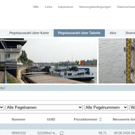
Hilfe
Links
Impressum
Nutzungsbedingungen
Datenschutz
Pegelauswahl über Karte
Pegelauswahl über Tabelle
Abo
Down
tter
Nummer
UUID
Flusskilometer
Messwerte bi
48900102
522286e2-b...
58.71
08.08.2026 06