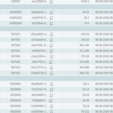
420061
aec23fd6-9...
2144.1
08.08.2026 05
42800502
ab9d5a42-2...
44.02
08.08.2026 06
42800310
c6e9f744-4...
49.2
08.08.2026 06
42800309
d2155fa6-b...
74.5
08.08.2026 06
587507
831ad501-d...
332.54
08.08.2026 06
587505
a7b1eda9-b...
326.83
08.08.2026 06
587535
e9e7f20c-9...
361.444
08.08.2026 06
587541
e4f29379-6...
371.285
08.08.2026 06
587540
c6a12d34-c...
376.56
08.08.2026 06
587550
3bfcf759-2...
376.965
08.08.2026 06
587510
64c37072-d...
344.686
08.08.2026 06
587520
532d8718-6...
346.162
08.08.2026 06
9520081
8ac85e6c-6...
110.1
08.08.2026 06
9520060
721313e7-9...
83.14
08.08.2026 06
9520020
86c5688f-2...
26.09
08.08.2026 06
9520030
7f01fbd8-6...
26.09
08.08.2026 06
9520040
61394669-3...
78.19
08.08.2026 06
9520050
cb93548e-c...
78.312
08.08.2026 06