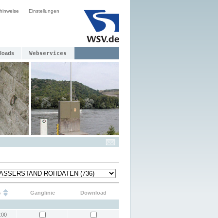
hinweise
Einstellungen
loads
Webservices
s
Ganglinie
Download
:00