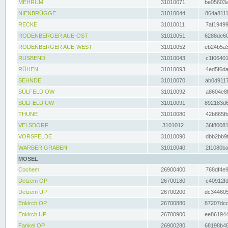
MEHRUM
31010071
be05603a
NIENBRÜGGE
31010044
864a8111
RECKE
31010011
7af19499
RODENBERGER AUE-OST
31010051
6288de60
RODENBERGER AUE-WEST
31010052
eb24b5a3
RUSBEND
31010043
c1f06401
RÜHEN
31010093
4ed5f6da
SEHNDE
31010070
ab0d9117
SÜLFELD OW
31010092
a8604e8f
SÜLFELD UW
31010091
892183d6
THUNE
31010080
42b865fb
VELSDORF
3101012
36f80081
VORSFELDE
31010090
dbb2bb9f
WARBER GRABEN
31010040
2f1080ba
MOSEL
Cochem
26900400
768df4e9
Detzem OP
26700180
c40912fd
Detzem UP
26700200
dc344605
Enkirch OP
26700880
87207dcd
Enkirch UP
26700900
ee861944
Fankel OP
26900280
68198b48