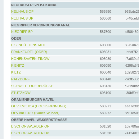
NEUHAUSER SPEISEKANAL
NEUHAUS OP
585850
963bdc26
NEUHAUS UP
585860
bf48cefd
NIEGRIPPER VERBINDUNGSKANAL
NIEGRIPP BP
587500
e506460f
ODER
EISENHÜTTENSTADT
603000
8675aa70
FRANKFURT1 (ODER)
603031
bffdf7f2
HOHENSAATEN-FINOW
603080
f7a639a4
KIENITZ
603050
6298a8f9
KIETZ
603040
16258271
RATZDORF
603140
ca3f535b
SCHWEDT-ODERBRÜCKE
603130
e28babaa
STÜTZKOW
603100
30bff0df
ORANIENBURGER HAVEL
OHV KM 3.014 (HOCHSPANNUNG)
580271
eea7e3dc
OHv km 1.467 (Blaues Wunder)
580272
8b51c505
OBERE HAVEL-WASSERSTRASSE
BISCHOFSWERDER OP
581520
16a780aa
BISCHOFSWERDER UP
581530
74134dc6