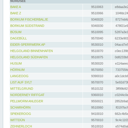
NORDSEE
BAKE A
9510063
e8daa3e2
BAKE Z
9510066
104fdc24
BORKUM FISCHERBALJE
9340020
8727ebfd
BORKUM SÜDSTRAND
9340030
478f21e9
BÜSUM
9510095
5287a3e1
DAGEBÜLL
9570040
6233e901
EIDER-SPERRWERK AP
9530010
04acd7e5
HELGOLAND BINNENHAFEN
9510070
c0ec139b
HELGOLAND SÜDHAFEN
9510075
0d8233b8
HUSUM
9530020
e114aeec
HÖRNUM
9570050
733755fd
LANGEOOG
9390010
a0c1dcb6
LIST AUF SYLT
9570070
5e92d73f
MITTELGRUND
9510132
3ff99b92
NORDERNEY RIFFGAT
9360010
c0244c0e
PELLWORM ANLEGER
9550021
2852b9ab
SCHARHÖRN
9510060
f0197bcf
SPIEKEROOG
9410010
662c4b5e
WITTDÜN
9570010
9c4c11f2
ZEHNERLOCH
9510010
e574d0af