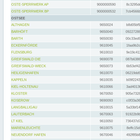
OSTE-SPERRWERK AP
9000000590
8c3295dc
OSTE-SPERRWERK BP
9000000532
7cb4566b
OSTSEE
ALTHAGEN
9650024
b8d05bf9
BARHÖFT
9650040
09227288
BARTH
9650030
00c33ed9
ECKERNFÖRDE
9610045
1faa9b2c
FLENSBURG
9610010
9e19c411
GREIFSWALD OIE
9690078
087b6386
GREIFSWALD-WIECK
9650073
6b53ef42
HEILIGENHAFEN
9610070
06219dd9
KAPPELN
9610035
b09f2243
KIEL-HOLTENAU
9610066
3ad4013f
KLOSTER
9670050
905e7328
KOSEROW
9690093
c0f33a36
LANGBALLIGAU
9610015
5a33bf14
LAUTERBACH
9670063
91922b9b
LT KIEL
9610050
736437d7
MARIENLEUCHTE
9610075
8effc15d
NEUENDORF HAFEN
9670046
492f85b8