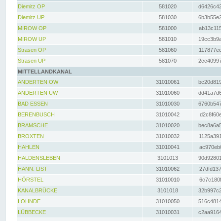
Diemitz OP
581020
d6426c42
Diemitz UP
581030
6b3b55e2
MIROW OP
581000
ab13c115
MIROW UP
581010
19cc3b9a
Strasen OP
581060
117877ec
Strasen UP
581070
2cc40997
MITTELLANDKANAL
ANDERTEN OW
31010061
bc20d819
ANDERTEN UW
31010060
dd41a7d6
BAD ESSEN
31010030
6760b547
BERENBUSCH
31010042
d2c8f60e
BRAMSCHE
31010020
bec8a6a5
BROXTEN
31010032
1125a391
HAHLEN
31010041
ac970eb0
HALDENSLEBEN
3101013
90d92801
HANN. LIST
31010062
27dfd137
HÖRSTEL
31010010
6c7c180f
KANALBRÜCKE
3101018
32b997c2
LOHNDE
31010050
516c4814
LÜBBECKE
31010031
c2aa9164