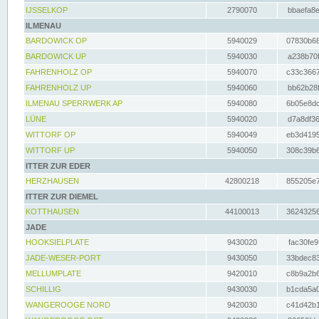
IJSSELKOP
2790070
bbaefa8e
ILMENAU
BARDOWICK OP
5940029
07830b68
BARDOWICK UP
5940030
a238b70f
FAHRENHOLZ OP
5940070
c33c3667
FAHRENHOLZ UP
5940060
bb62b28f
ILMENAU SPERRWERK AP
5940080
6b05e8dc
LÜNE
5940020
d7a8df36
WITTORF OP
5940049
eb3d4195
WITTORF UP
5940050
308c39b6
ITTER ZUR EDER
HERZHAUSEN
42800218
855205e7
ITTER ZUR DIEMEL
KOTTHAUSEN
44100013
36243256
JADE
HOOKSIELPLATE
9430020
fac30fe9
JADE-WESER-PORT
9430050
33bdec83
MELLUMPLATE
9420010
c8b9a2b6
SCHILLIG
9430030
b1cda5a0
WANGEROOGE NORD
9420030
c41d42b1