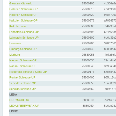
Giessen Klärwerk
25800100
4b386a6a
Hollerich Schleuse OP
25800618
cedc9b0c
Hollerich Schleuse UP
25800620
9beb7290
Kalkofen Schleuse OP
25800578
a7034573
Kalkofen neu
25800600
64f735fd
Lahnstein Schleuse OP
25800798
664d68ea
Lahnstein Schleuse UP
25800800
6b6b31e2
Leun neu
25800200
32807065
Limburg Schleuse UP
25800440
89038b42
Marburg
25830056
4e7a6cfa
Nassau Schleuse OP
25800638
29cb44a2
Nassau Schleuse UP
25800640
3a90a346
Niederbiel Schleuse Kanal OP
25800177
57c8e437
Runkel Schleuse UP
25800400
b85b17cc
Scheidt Schleuse OP
25800558
15a50d2b
Scheidt Schleuse UP
25800560
7dfe4776
LEDA
DREYSCHLOOT
3880010
d4df3617
LEDASPERRWERK UP
3880050
5e6ae93a
LEINE