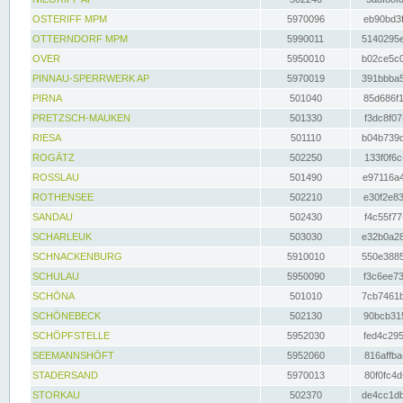
OSTERIFF MPM
5970096
eb90bd3f
OTTERNDORF MPM
5990011
5140295e
OVER
5950010
b02ce5c0
PINNAU-SPERRWERK AP
5970019
391bbba5
PIRNA
501040
85d686f1
PRETZSCH-MAUKEN
501330
f3dc8f07
RIESA
501110
b04b739d
ROGÄTZ
502250
133f0f6c
ROSSLAU
501490
e97116a4
ROTHENSEE
502210
e30f2e83
SANDAU
502430
f4c55f77
SCHARLEUK
503030
e32b0a28
SCHNACKENBURG
5910010
550e3885
SCHULAU
5950090
f3c6ee73
SCHÖNA
501010
7cb7461b
SCHÖNEBECK
502130
90bcb315
SCHÖPFSTELLE
5952030
fed4c295
SEEMANNSHÖFT
5952060
816affba
STADERSAND
5970013
80f0fc4d
STORKAU
502370
de4cc1db