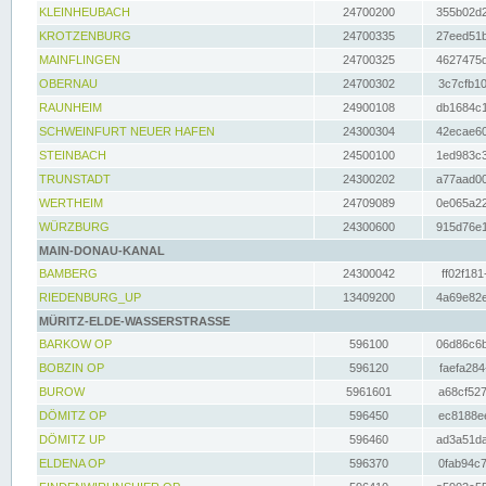
KLEINHEUBACH
24700200
355b02d2
KROTZENBURG
24700335
27eed51b
MAINFLINGEN
24700325
4627475d
OBERNAU
24700302
3c7cfb10
RAUNHEIM
24900108
db1684c1
SCHWEINFURT NEUER HAFEN
24300304
42ecae60
STEINBACH
24500100
1ed983c3
TRUNSTADT
24300202
a77aad00
WERTHEIM
24709089
0e065a22
WÜRZBURG
24300600
915d76e1
MAIN-DONAU-KANAL
BAMBERG
24300042
ff02f181
RIEDENBURG_UP
13409200
4a69e82e
MÜRITZ-ELDE-WASSERSTRASSE
BARKOW OP
596100
06d86c6b
BOBZIN OP
596120
faefa284
BUROW
5961601
a68cf527
DÖMITZ OP
596450
ec8188ee
DÖMITZ UP
596460
ad3a51da
ELDENA OP
596370
0fab94c7