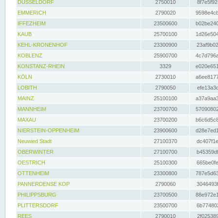
DÜSSELDORF
2750010
8f7e5f92
EMMERICH
2790020
9598e4cb
IFFEZHEIM
23500600
b02be240
KAUB
25700100
1d26e504
KEHL-KRONENHOF
23300900
23af9b02
KOBLENZ
25900700
4c7d796a
KONSTANZ-RHEIN
3329
e020e651
KÖLN
2730010
a6ee8177
LOBITH
2790050
efe13a3d
MAINZ
25100100
a37a9aa3
MANNHEIM
23700700
57090802
MAXAU
23700200
b6c6d5c8
NIERSTEIN-OPPENHEIM
23900600
d28e7ed1
Neuwied Stadt
27100370
dc407f1e
OBERWINTER
27100700
b45359df
OESTRICH
25100300
665be0fe
OTTENHEIM
23300800
787e5d63
PANNERDENSE KOP
2790060
3046493f
PHILIPPSBURG
23700500
88e972e1
PLITTERSDORF
23500700
6b774802
REES
2790010
2f025389