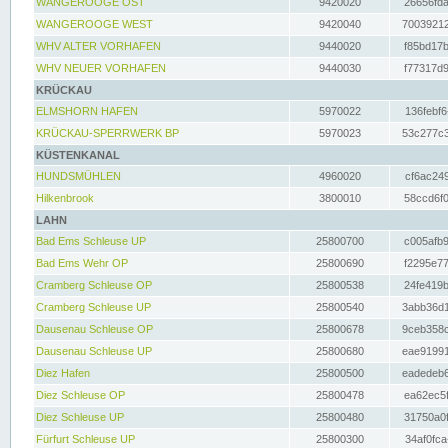
WANGEROOGE OST
9420020
26656fda
WANGEROOGE WEST
9420040
70039212
WHV ALTER VORHAFEN
9440020
f85bd17b
WHV NEUER VORHAFEN
9440030
f77317d9
KRÜCKAU
ELMSHORN HAFEN
5970022
136febf6
KRÜCKAU-SPERRWERK BP
5970023
53c277c3
KÜSTENKANAL
HUNDSMÜHLEN
4960020
cf6ac249
Hilkenbrook
3800010
58ccd6f0
LAHN
Bad Ems Schleuse UP
25800700
c005afb9
Bad Ems Wehr OP
25800690
f2295e77
Cramberg Schleuse OP
25800538
24fe419b
Cramberg Schleuse UP
25800540
3abb36d1
Dausenau Schleuse OP
25800678
9ceb358c
Dausenau Schleuse UP
25800680
eae91991
Diez Hafen
25800500
eadedeb6
Diez Schleuse OP
25800478
ea62ec5f
Diez Schleuse UP
25800480
31750a0f
Fürfurt Schleuse UP
25800300
34af0fca