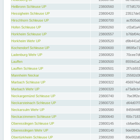
Heilbronn Schleuse UP
23800560
f77df170
Hessigheim Schleuse UP
23800420
23517de9
Hirschhorn Schleuse UP
23800700
acf505dd
Hofen Schleuse UP
23800260
cf2af1a4
Horkheim Schleuse UP
23800557
b76bf04c
Horkheim Wehr UP
23800520
d9b441a5
Kochendorf Schleuse UP
23800600
8f695e71
Ladenburg Wehr UP
23800820
70cee7df
Lauffen
23800500
8559d1a0
Lauffen Schleuse UP
23800501
2f7cb553
Mannheim Neckar
23800900
25582d3f
Marbach Schleuse UP
23800322
456974a8
Marbach Wehr UP
23800320
a73a9cb4
Neckargemünd Schleuse UP
23800740
7be3ff2e
Neckarsteinach Schleuse UP
23800720
d64d07f7
Neckarsulm Wehr UP
23800580
845944f8
Neckarzimmern Schleuse UP
23800640
f00c7183
Oberesslingen Schleuse UP
23800145
cbfae6bc
Oberesslingen Wehr UP
23800140
9de0843a
Obertürkheim Schleuse UP
23800200
80e002d8