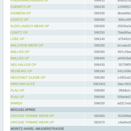
FINDENWIRUNSHIER OP
596410
a5902c55
GARWITZ UP
596230
12499527
GRABOW OP
596330
db4a69b2
GÜRITZ OP
596350
956ce5ff
KLEIN LAASCH WEHR OP
596300
25530a3e
LEWITZ OP
596250
7bbd90ad
LÜBZ OP
596140
d75442cf
MALCHOW WEHR OP
596200
bccaacb3
MALLISS OP
596390
497c29ee
MALLISS UP
596400
a64918a6
NEU KALLISS OP
596430
30739ff3
NEUBURG OP
596160
541c508a
NEUSTADT GLEWE OP
596280
c4381eb3
PARCHIM GÜTE
5961801
3dec3921
PLAU OP
596080
3ffddb2c
PLAU UP
596090
506e6b03
WAREN
596030
bd317edd
MÜGGELSPREE
GROSSE TRÄNKE WEHR OP
582660
81630fdd
GROSSE TRÄNKE WEHR UP
582670
cfad4ee5
MÜRITZ-HAVEL-WASSERSTRASSE