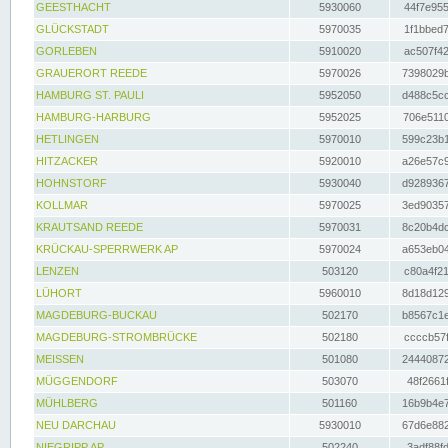
GEESTHACHT
5930060
44f7e955
GLÜCKSTADT
5970035
1f1bbed7
GORLEBEN
5910020
ac507f42
GRAUERORT REEDE
5970026
7398029b
HAMBURG ST. PAULI
5952050
d488c5cc
HAMBURG-HARBURG
5952025
706e5110
HETLINGEN
5970010
599c23b1
HITZACKER
5920010
a26e57c9
HOHNSTORF
5930040
d9289367
KOLLMAR
5970025
3ed90357
KRAUTSAND REEDE
5970031
8c20b4dc
KRÜCKAU-SPERRWERK AP
5970024
a653eb04
LENZEN
503120
c80a4f21
LÜHORT
5960010
8d18d129
MAGDEBURG-BUCKAU
502170
b8567c1e
MAGDEBURG-STROMBRÜCKE
502180
ccccb57f
MEISSEN
501080
24440872
MÜGGENDORF
503070
48f2661f
MÜHLBERG
501160
16b9b4e7
NEU DARCHAU
5930010
67d6e882
NIEGRIPP AP
502240
3adf88fd