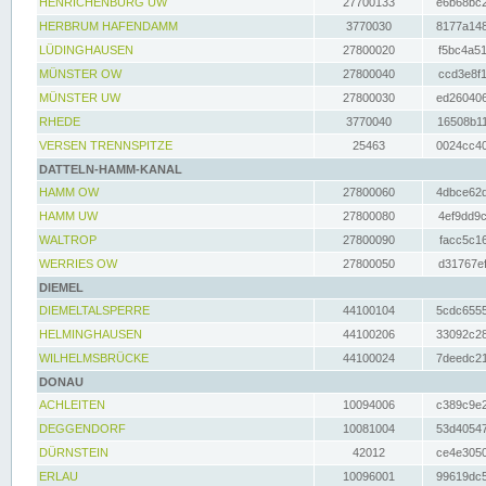
HENRICHENBURG UW
27700133
e6b68bc2
HERBRUM HAFENDAMM
3770030
8177a148
LÜDINGHAUSEN
27800020
f5bc4a51
MÜNSTER OW
27800040
ccd3e8f1
MÜNSTER UW
27800030
ed260406
RHEDE
3770040
16508b11
VERSEN TRENNSPITZE
25463
0024cc40
DATTELN-HAMM-KANAL
HAMM OW
27800060
4dbce62d
HAMM UW
27800080
4ef9dd9c
WALTROP
27800090
facc5c16
WERRIES OW
27800050
d31767ef
DIEMEL
DIEMELTALSPERRE
44100104
5cdc6555
HELMINGHAUSEN
44100206
33092c28
WILHELMSBRÜCKE
44100024
7deedc21
DONAU
ACHLEITEN
10094006
c389c9e2
DEGGENDORF
10081004
53d40547
DÜRNSTEIN
42012
ce4e3050
ERLAU
10096001
99619dc5