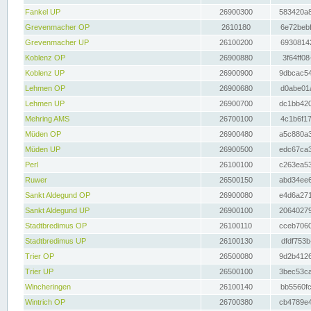
Fankel UP
26900300
583420a8
Grevenmacher OP
2610180
6e72bebf
Grevenmacher UP
26100200
69308142
Koblenz OP
26900880
3f64ff08
Koblenz UP
26900900
9dbcac54
Lehmen OP
26900680
d0abe01a
Lehmen UP
26900700
dc1bb420
Mehring AMS
26700100
4c1b6f17
Müden OP
26900480
a5c880a3
Müden UP
26900500
edc67ca3
Perl
26100100
c263ea53
Ruwer
26500150
abd34ee6
Sankt Aldegund OP
26900080
e4d6a271
Sankt Aldegund UP
26900100
20640279
Stadtbredimus OP
26100110
cceb7060
Stadtbredimus UP
26100130
dfdf753b
Trier OP
26500080
9d2b4126
Trier UP
26500100
3bec53ca
Wincheringen
26100140
bb5560fc
Wintrich OP
26700380
cb4789e4