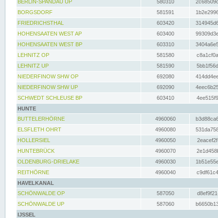
BERLIN-SPANDAU UP
580310
2c68509c
BORGSDORF
581591
1b2e2996
FRIEDRICHSTHAL
603420
314945d6
HOHENSAATEN WEST AP
603400
99309d3e
HOHENSAATEN WEST BP
603310
3404a6e5
LEHNITZ OP
581580
c8a1cf0a
LEHNITZ UP
581590
5bb1f56d
NIEDERFINOW SHW OP
692080
414dd4ee
NIEDERFINOW SHW UP
692090
4eec6b25
SCHWEDT SCHLEUSE BP
603410
4ee515f9
HUNTE
BUTTELERHÖRNE
4960060
b3d88ca6
ELSFLETH OHRT
4960080
531da758
HOLLERSIEL
4960050
2eacef2f
HUNTEBRÜCK
4960070
2e1d458b
OLDENBURG-DRIELAKE
4960030
1b51e55e
REITHÖRNE
4960040
c9df61c4
HAVELKANAL
SCHÖNWALDE OP
587050
d8ef9f21
SCHÖNWALDE UP
587060
b6650b13
IJSSEL