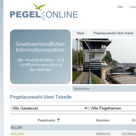
Hilfe
Link
Start
Pegelauswahl über Karte
Newsletter
Pegelauswahl über Tabelle
Pegelname
Nummer
UU
ALLER
AHLDEN
48900102
522286e2