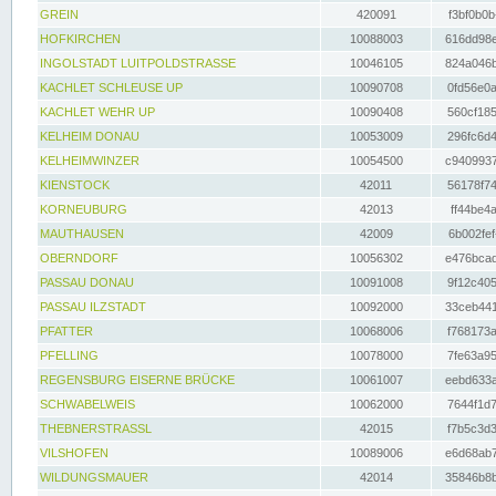
GREIN
420091
f3bf0b0b
HOFKIRCHEN
10088003
616dd98e
INGOLSTADT LUITPOLDSTRASSE
10046105
824a046b
KACHLET SCHLEUSE UP
10090708
0fd56e0a
KACHLET WEHR UP
10090408
560cf185
KELHEIM DONAU
10053009
296fc6d4
KELHEIMWINZER
10054500
c9409937
KIENSTOCK
42011
56178f74
KORNEUBURG
42013
ff44be4a
MAUTHAUSEN
42009
6b002fef
OBERNDORF
10056302
e476bcad
PASSAU DONAU
10091008
9f12c405
PASSAU ILZSTADT
10092000
33ceb441
PFATTER
10068006
f768173a
PFELLING
10078000
7fe63a95
REGENSBURG EISERNE BRÜCKE
10061007
eebd633a
SCHWABELWEIS
10062000
7644f1d7
THEBNERSTRASSL
42015
f7b5c3d3
VILSHOFEN
10089006
e6d68ab7
WILDUNGSMAUER
42014
35846b8b