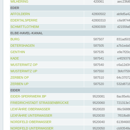
WILHERING
420061
aec23fd6
EDER
AFFOLDERN
42800502
ab9d5a42
EDERTALSPERRE
42800310
c6e9f744
SCHMITTLOTHEIM
42800309
d2155fa6
ELBE-HAVEL-KANAL
BURG
587507
831ad501
DETERSHAGEN
587505
a7b1eda9
GENTHIN
587535
e9e7f20c
KADE
587541
e4f29379
WUSTERWITZ OP
587540
c6a12d34
WUSTERWITZ UP
587550
3bfcf759
ZERBEN OP
587510
64c37072
ZERBEN UP
587520
532d8718
EIDER
EIDER-SPERRWERK BP
9520081
8ac85e6c
FRIEDRICHSTADT STRASSENBRÜCKE
9520060
721313e7
LEXFÄHRE OBERWASSER
9520020
86c5688f
LEXFÄHRE UNTERWASSER
9520030
7f01fbd8
NORDFELD OBERWASSER
9520040
61394669
NORDFELD UNTERWASSER
9520050
cb93548e