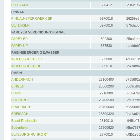
POTSDAM
580412
5e10e1e7
PINNAU
PINNAU-SPERRWERK BP
5970018
26259e8f
UETERSEN
5970016
575da86f
PAREYER VERBINDUNGSKANAL
PAREY EP
502300
25ca1bef
PAREY UP
587530
bafddcbf
RHEINSBERGER GEWÄSSER
WOLFSBRUCH OP
589000
4d00c13e
WOLFSBRUCH UP
589010
3d43a8d7
RHEIN
ANDERNACH
27100400
5735892a
BINGEN
25300200
0309cd61
BONN
2710080
593647aa
BOPPARD
25700500
2ff6379d
BRAUBACH
25700600
d6dc44d1
BREISACH
23300320
9da1ad2b
Basel-Rheinhalle
2310010
94f6eff1
Bodenheim
23900620
f6be7857
DUISBURG-RUHRORT
2770010
c0f51e35