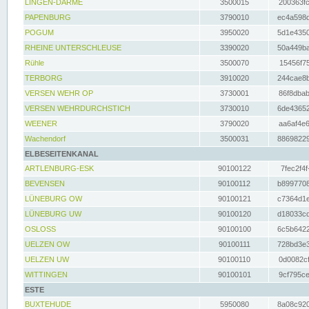
LINGEN-DARME
3500015
200363fc
PAPENBURG
3790010
ec4a598d
POGUM
3950020
5d1e4350
RHEINE UNTERSCHLEUSE
3390020
50a449ba
Rühle
3500070
15456f75
TERBORG
3910020
244cae8b
VERSEN WEHR OP
3730001
86f8dbab
VERSEN WEHRDURCHSTICH
3730010
6de43652
WEENER
3790020
aa6af4e6
Wachendorf
3500031
88698229
ELBESEITENKANAL
ARTLENBURG-ESK
90100122
7fec2f4f
BEVENSEN
90100112
b8997708
LÜNEBURG OW
90100121
c7364d1e
LÜNEBURG UW
90100120
d18033cd
OSLOSS
90100100
6c5b6422
UELZEN OW
90100111
728bd3e3
UELZEN UW
90100110
0d0082cf
WITTINGEN
90100101
9cf795ce
ESTE
BUXTEHUDE
5950080
8a08c920