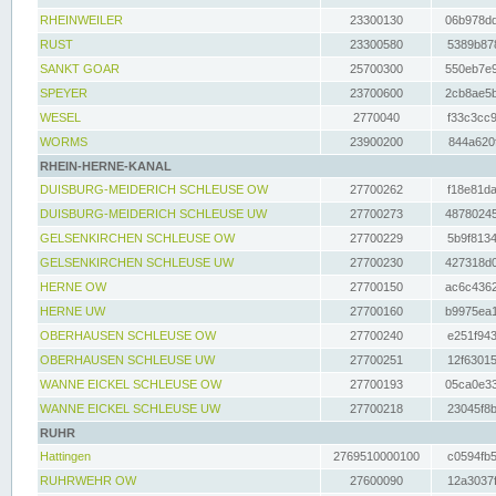
RHEINWEILER
23300130
06b978dd
RUST
23300580
5389b878
SANKT GOAR
25700300
550eb7e9
SPEYER
23700600
2cb8ae5b
WESEL
2770040
f33c3cc9
WORMS
23900200
844a620f
RHEIN-HERNE-KANAL
DUISBURG-MEIDERICH SCHLEUSE OW
27700262
f18e81da
DUISBURG-MEIDERICH SCHLEUSE UW
27700273
48780245
GELSENKIRCHEN SCHLEUSE OW
27700229
5b9f8134
GELSENKIRCHEN SCHLEUSE UW
27700230
427318d0
HERNE OW
27700150
ac6c4362
HERNE UW
27700160
b9975ea1
OBERHAUSEN SCHLEUSE OW
27700240
e251f943
OBERHAUSEN SCHLEUSE UW
27700251
12f63015
WANNE EICKEL SCHLEUSE OW
27700193
05ca0e33
WANNE EICKEL SCHLEUSE UW
27700218
23045f8b
RUHR
Hattingen
2769510000100
c0594fb5
RUHRWEHR OW
27600090
12a3037f