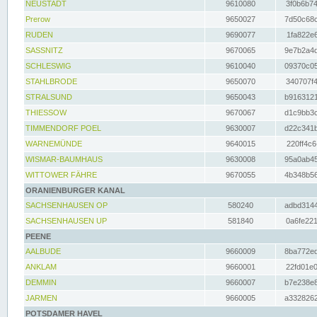
NEUSTADT
9610080
3f0b6b74
Prerow
9650027
7d50c68c
RUDEN
9690077
1fa822e6
SASSNITZ
9670065
9e7b2a4d
SCHLESWIG
9610040
09370c05
STAHLBRODE
9650070
340707f4
STRALSUND
9650043
b9163121
THIESSOW
9670067
d1c9bb3c
TIMMENDORF POEL
9630007
d22c341b
WARNEMÜNDE
9640015
220ff4c6
WISMAR-BAUMHAUS
9630008
95a0ab45
WITTOWER FÄHRE
9670055
4b348b56
ORANIENBURGER KANAL
SACHSENHAUSEN OP
580240
adbd3144
SACHSENHAUSEN UP
581840
0a6fe221
PEENE
AALBUDE
9660009
8ba772ed
ANKLAM
9660001
22fd01e0
DEMMIN
9660007
b7e238e8
JARMEN
9660005
a3328262
POTSDAMER HAVEL