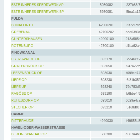
ESTE INNERES SPERRWERK AP
5950082
227b83f7
ESTE INNERES SPERRWERK BP
5950081
5fea1a12
FULDA
BONAFORTH
42900201
23721dfd
GREBENAU
42700202
acd63934
GUNTERSHAUSEN
42900100
213a585d
ROTENBURG
42700100
d1ba62a4
FINOWKANAL
EBERSWALDE OP
693170
3cd46cc7
GRAFENBRÜCK OP
693050
547422fb
LEESENBRÜCK OP
693030
f099ce74
LIEPE OP
693230
6f81b35f
LIEPE UP
693240
79d783d3
RAGÖSE OP
693190
b6bbe4f8
RUHLSDORF OP
693010
6629a4ca
STECHER OP
693210
516fbf8c
HAMME
RITTERHUDE
4940030
f49855d8
HAVEL-ODER-WASSERSTRASSE
BERLIN-SPANDAU OP
580300
e607a4b6