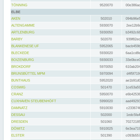
TÖNNING
9520070
00e386ac
ELBE
AKEN
502010
094b96e5
ALTENGAMME
5930070
2ee12b9a
ARTLENBURG
5930050
b3492c68
BARBY
502070
939f82ec
BLANKENESE UF
5952065
bacb459b
BLECKEDE
5930020
6aa1cd8e
BOIZENBURG
5930033
33e0bce0
BROKDORF
5970050
610ab204
BRUNSBÜTTEL MPM
5970094
d4f5f719
BUNTHAUS
5952020
ae1b91d0
COSWIG
501470
1ce53a59
CRANZ
5950070
e6b42536
CUXHAVEN STEUBENHÖFT
5990020
aad49293
DAMNATZ
5910030
c233674f
DESSAU
502000
1edc5fa4
DRESDEN
501060
70272185
DÖMITZ
5910025
6e3ea719
ELSTER
501390
c093b557