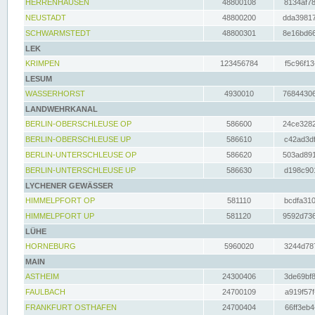
HERRENHAUSEN
48800108
8134af78
NEUSTADT
48800200
dda39817
SCHWARMSTEDT
48800301
8e16bd66
LEK
KRIMPEN
123456784
f5c96f13
LESUM
WASSERHORST
4930010
76844306
LANDWEHRKANAL
BERLIN-OBERSCHLEUSE OP
586600
24ce3282
BERLIN-OBERSCHLEUSE UP
586610
c42ad3df
BERLIN-UNTERSCHLEUSE OP
586620
503ad891
BERLIN-UNTERSCHLEUSE UP
586630
d198c901
LYCHENER GEWÄSSER
HIMMELPFORT OP
581110
bcdfa310
HIMMELPFORT UP
581120
9592d736
LÜHE
HORNEBURG
5960020
3244d787
MAIN
ASTHEIM
24300406
3de69bf8
FAULBACH
24700109
a919f57f
FRANKFURT OSTHAFEN
24700404
66ff3eb4