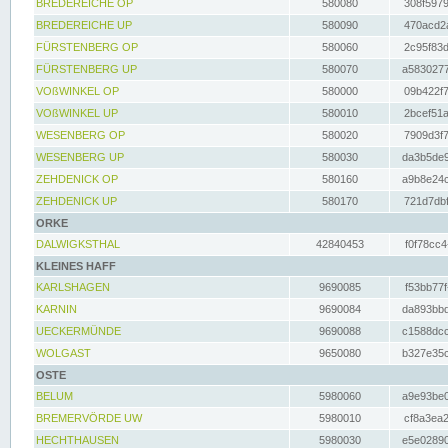
BREDEREICHE OP
580080
308f5979
BREDEREICHE UP
580090
470acd2a
FÜRSTENBERG OP
580060
2c95f83d
FÜRSTENBERG UP
580070
a5830277
VOßWINKEL OP
580000
09b422f7
VOßWINKEL UP
580010
2bcef51a
WESENBERG OP
580020
7909d3f7
WESENBERG UP
580030
da3b5de9
ZEHDENICK OP
580160
a9b8e24c
ZEHDENICK UP
580170
721d7dbf
ORKE
DALWIGKSTHAL
42840453
f0f78cc4
KLEINES HAFF
KARLSHAGEN
9690085
f53bb77f
KARNIN
9690084
da893bbd
UECKERMÜNDE
9690088
c1588dcc
WOLGAST
9650080
b327e35c
OSTE
BELUM
5980060
a9e93be0
BREMERVÖRDE UW
5980010
cf8a3ea2
HECHTHAUSEN
5980030
e5e02890