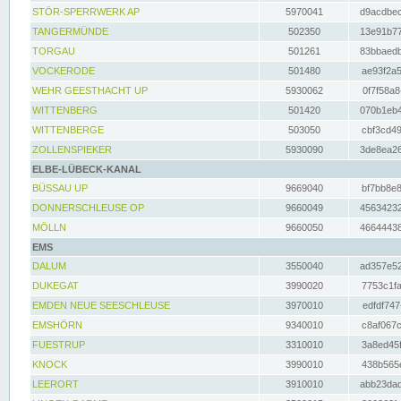
STÖR-SPERRWERK AP
5970041
d9acdbec
TANGERMÜNDE
502350
13e91b77
TORGAU
501261
83bbaedb
VOCKERODE
501480
ae93f2a5
WEHR GEESTHACHT UP
5930062
0f7f58a8
WITTENBERG
501420
070b1eb4
WITTENBERGE
503050
cbf3cd49
ZOLLENSPIEKER
5930090
3de8ea26
ELBE-LÜBECK-KANAL
BÜSSAU UP
9669040
bf7bb8e8
DONNERSCHLEUSE OP
9660049
45634232
MÖLLN
9660050
46644438
EMS
DALUM
3550040
ad357e52
DUKEGAT
3990020
7753c1fa
EMDEN NEUE SEESCHLEUSE
3970010
edfdf747
EMSHÖRN
9340010
c8af067c
FUESTRUP
3310010
3a8ed45f
KNOCK
3990010
438b565e
LEERORT
3910010
abb23dad