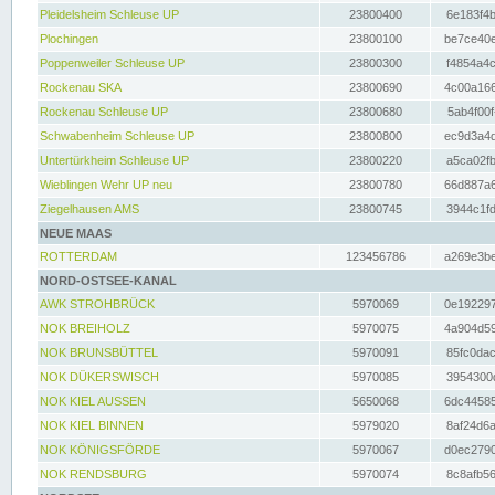
Pleidelsheim Schleuse UP
23800400
6e183f4b
Plochingen
23800100
be7ce40e
Poppenweiler Schleuse UP
23800300
f4854a4c
Rockenau SKA
23800690
4c00a166
Rockenau Schleuse UP
23800680
5ab4f00f
Schwabenheim Schleuse UP
23800800
ec9d3a4d
Untertürkheim Schleuse UP
23800220
a5ca02fb
Wieblingen Wehr UP neu
23800780
66d887a6
Ziegelhausen AMS
23800745
3944c1fd
NEUE MAAS
ROTTERDAM
123456786
a269e3be
NORD-OSTSEE-KANAL
AWK STROHBRÜCK
5970069
0e192297
NOK BREIHOLZ
5970075
4a904d59
NOK BRUNSBÜTTEL
5970091
85fc0dac
NOK DÜKERSWISCH
5970085
3954300d
NOK KIEL AUSSEN
5650068
6dc44585
NOK KIEL BINNEN
5979020
8af24d6a
NOK KÖNIGSFÖRDE
5970067
d0ec2790
NOK RENDSBURG
5970074
8c8afb56