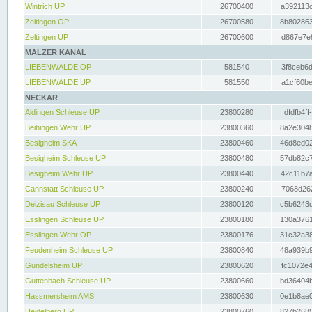
Wintrich UP
26700400
a392113c
Zeltingen OP
26700580
8b802863
Zeltingen UP
26700600
d867e7e9
MALZER KANAL
LIEBENWALDE OP
581540
3f8ceb6d
LIEBENWALDE UP
581550
a1cf60be
NECKAR
Aldingen Schleuse UP
23800280
dfdfb4ff
Beihingen Wehr UP
23800360
8a2e3048
Besigheim SKA
23800460
46d8ed02
Besigheim Schleuse UP
23800480
57db82c7
Besigheim Wehr UP
23800440
42c11b7a
Cannstatt Schleuse UP
23800240
7068d262
Deizisau Schleuse UP
23800120
c5b6243d
Esslingen Schleuse UP
23800180
130a3761
Esslingen Wehr OP
23800176
31c32a38
Feudenheim Schleuse UP
23800840
48a939b9
Gundelsheim UP
23800620
fc1072e4
Guttenbach Schleuse UP
23800660
bd36404b
Hassmersheim AMS
23800630
0e1b8ae0
Heidelberg UP
23800760
827b2685