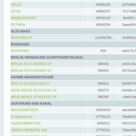
CELLE
48300105
b475386c
EITZE
48900237
47174d8f
MARKLENDORF
48700103
8b4f9f7c
RETHEM
48900204
5aaed954
ALTE MAAS
DORDRECHT
123456785
6c6f84c2
BODENSEE
KONSTANZ
906
aa9179c1
BERLIN-SPANDAUER-SCHIFFFAHRTSKANAL
BERLIN-PLÖTZENSEE OP
586640
ee52ce62
BERLIN-PLÖTZENSEE UP
586650
45721a68
DAHME-WASSERSTRASSE
BERLIN-SCHMÖCKWITZ
586810
6b595707
NEUE MÜHLE SCHLEUSE OP
586270
0e0dbcc9
NEUE MÜHLE SCHLEUSE UP
586280
c9a6c3bf
DORTMUND-EMS-KANAL
BERGESHÖVEDE
34000010
ade3a084
Groppenbruch
27700122
7bbdb421
HASEHUBBRÜCKE
3690010
04572010
HENRICHENBURG OW
27700111
70bee932