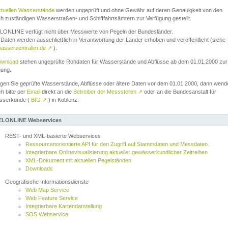
ktuellen Wasserstände
werden ungeprüft und ohne Gewähr auf deren Genauigkeit von den
ch zuständigen Wasserstraßen- und Schifffahrtsämtern zur Verfügung gestellt.
ONLINE verfügt nicht über Messwerte von Pegeln der Bundesländer.
Daten werden ausschließlich in Verantwortung der Länder erhoben und veröffentlicht (siehe
asserzentralen.de
↗
).
wnload
stehen ungeprüfte Rohdaten für Wasserstände und Abflüsse ab dem 01.01.2000 zur
gung.
igen Sie geprüfte Wasserstände, Abflüsse oder ältere Daten vor dem 01.01.2000, dann wend
ch bitte per
Email
direkt an die
Betreiber der Messstellen
↗
oder an die Bundesanstalt für
sserkunde (
BfG
↗
) in Koblenz.
LONLINE Webservices
REST- und XML-basierte Webservices
Ressourcenorientierte API für den Zugriff auf Stammdaten und Messdaten.
Integrierbare Onlinevisualisierung aktueller gewässerkundlicher Zeitreihen
XML-Dokument mit aktuellen Pegelständen
Downloads
Geografische Informationsdienste
Web Map Service
Web Feature Service
Integrierbare Kartendarstellung
SOS Webservice