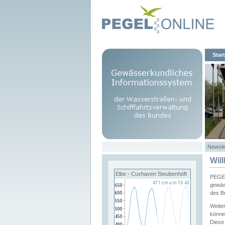
Start
Newsle
Wil
Elbe - Cuxhaven Steubenhöft
PEGEL
gewäs
des B
Weite
könne
Diese