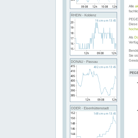
Alle
a
fachli
RHEIN - Koblenz
PEGEL
Diese 
hochw
Als
Do
Verfü
Benöt
Sie si
Gewä
DONAU - Passau
PEGE
ODER - Eisenhüttenstadt