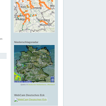
en
Niederschlagsradar
Quelle: ©
Deutscher Wetterdienst, Offenbach
WebCam Deutsches Eck