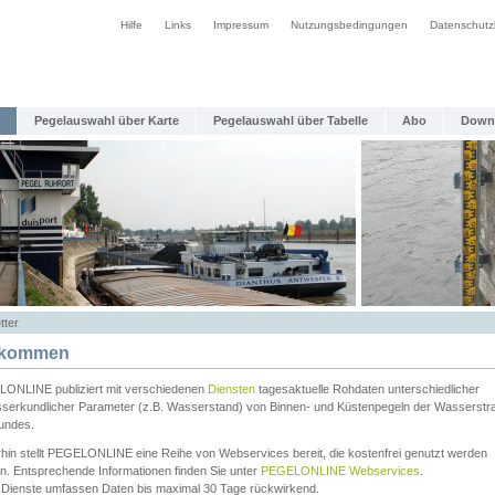
Hilfe
Links
Impressum
Nutzungsbedingungen
Datenschutz
Pegelauswahl über Karte
Pegelauswahl über Tabelle
Abo
Down
tter
lkommen
ONLINE publiziert mit verschiedenen
Diensten
tagesaktuelle Rohdaten unterschiedlicher
serkundlicher Parameter (z.B. Wasserstand) von Binnen- und Küstenpegeln der Wasserstr
undes.
rhin stellt PEGELONLINE eine Reihe von Webservices bereit, die kostenfrei genutzt werden
n. Entsprechende Informationen finden Sie unter
PEGELONLINE Webservices
.
 Dienste umfassen Daten bis maximal 30 Tage rückwirkend.