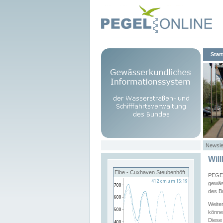
Start
Newsle
Wil
Elbe - Cuxhaven Steubenhöft
PEGEL
gewäs
des B
Weite
könne
Diese