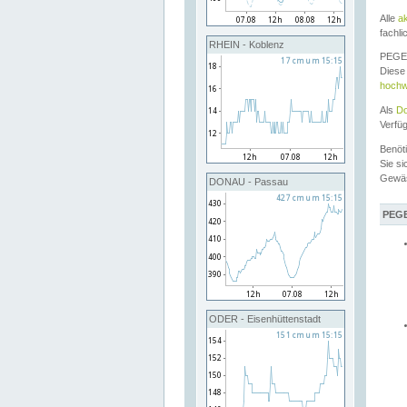
Alle
a
fachli
RHEIN - Koblenz
PEGEL
Diese 
hochw
Als
Do
Verfü
Benöt
Sie si
Gewä
DONAU - Passau
PEGE
ODER - Eisenhüttenstadt