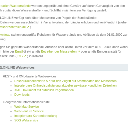
ktuellen Wasserstände
werden ungeprüft und ohne Gewähr auf deren Genauigkeit von den
ch zuständigen Wasserstraßen- und Schifffahrtsämtern zur Verfügung gestellt.
ONLINE verfügt nicht über Messwerte von Pegeln der Bundesländer.
Daten werden ausschließlich in Verantwortung der Länder erhoben und veröffentlicht (siehe
asserzentralen.de
↗
).
wnload
stehen ungeprüfte Rohdaten für Wasserstände und Abflüsse ab dem 01.01.2000 zur
gung.
igen Sie geprüfte Wasserstände, Abflüsse oder ältere Daten vor dem 01.01.2000, dann wend
ch bitte per
Email
direkt an die
Betreiber der Messstellen
↗
oder an die Bundesanstalt für
sserkunde (
BfG
↗
) in Koblenz.
LONLINE Webservices
REST- und XML-basierte Webservices
Ressourcenorientierte API für den Zugriff auf Stammdaten und Messdaten.
Integrierbare Onlinevisualisierung aktueller gewässerkundlicher Zeitreihen
XML-Dokument mit aktuellen Pegelständen
Downloads
Geografische Informationsdienste
Web Map Service
Web Feature Service
Integrierbare Kartendarstellung
SOS Webservice