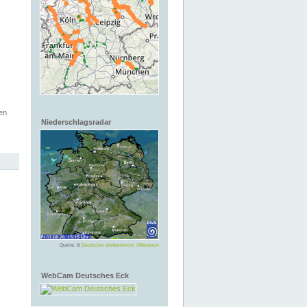
en
Niederschlagsradar
Quelle: ©
Deutscher Wetterdienst, Offenbach
WebCam Deutsches Eck