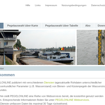
Hilfe
Links
Impressum
Nutzungsbedingungen
Datenschutz
Pegelauswahl über Karte
Pegelauswahl über Tabelle
Abo
Down
tter
lkommen
ONLINE publiziert mit verschiedenen
Diensten
tagesaktuelle Rohdaten unterschiedlicher
serkundlicher Parameter (z.B. Wasserstand) von Binnen- und Küstenpegeln der Wasserstr
undes.
rhin stellt PEGELONLINE eine Reihe von Webservices bereit, die kostenfrei genutzt werden
n. Entsprechende Informationen finden Sie unter
PEGELONLINE Webservices
.
 Dienste umfassen Daten bis maximal 30 Tage rückwirkend.