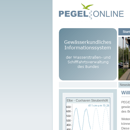
Start
Newsle
Wil
Elbe - Cuxhaven Steubenhöft
PEGEL
gewäs
des B
Weite
könne
Diese