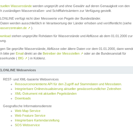
ktuellen Wasserstände
werden ungeprüft und ohne Gewähr auf deren Genauigkeit von den
ch zuständigen Wasserstraßen- und Schifffahrtsämtern zur Verfügung gestellt.
ONLINE verfügt nicht über Messwerte von Pegeln der Bundesländer.
Daten werden ausschließlich in Verantwortung der Länder erhoben und veröffentlicht (siehe
asserzentralen.de
↗
).
wnload
stehen ungeprüfte Rohdaten für Wasserstände und Abflüsse ab dem 01.01.2000 zur
gung.
igen Sie geprüfte Wasserstände, Abflüsse oder ältere Daten vor dem 01.01.2000, dann wend
ch bitte per
Email
direkt an die
Betreiber der Messstellen
↗
oder an die Bundesanstalt für
sserkunde (
BfG
↗
) in Koblenz.
LONLINE Webservices
REST- und XML-basierte Webservices
Ressourcenorientierte API für den Zugriff auf Stammdaten und Messdaten.
Integrierbare Onlinevisualisierung aktueller gewässerkundlicher Zeitreihen
XML-Dokument mit aktuellen Pegelständen
Downloads
Geografische Informationsdienste
Web Map Service
Web Feature Service
Integrierbare Kartendarstellung
SOS Webservice