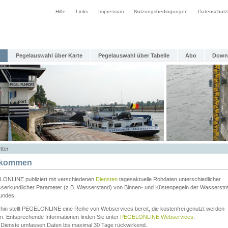
Hilfe
Links
Impressum
Nutzungsbedingungen
Datenschutz
Pegelauswahl über Karte
Pegelauswahl über Tabelle
Abo
Down
tter
lkommen
ONLINE publiziert mit verschiedenen
Diensten
tagesaktuelle Rohdaten unterschiedlicher
serkundlicher Parameter (z.B. Wasserstand) von Binnen- und Küstenpegeln der Wasserstr
undes.
rhin stellt PEGELONLINE eine Reihe von Webservices bereit, die kostenfrei genutzt werden
n. Entsprechende Informationen finden Sie unter
PEGELONLINE Webservices
.
 Dienste umfassen Daten bis maximal 30 Tage rückwirkend.