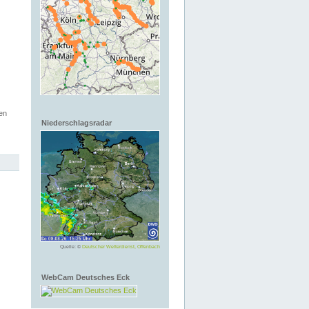
en
Niederschlagsradar
Quelle: ©
Deutscher Wetterdienst, Offenbach
WebCam Deutsches Eck