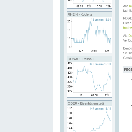
Alle
a
fachli
RHEIN - Koblenz
PEGEL
Diese 
hochw
Als
Do
Verfü
Benöt
Sie si
Gewä
DONAU - Passau
PEGE
ODER - Eisenhüttenstadt