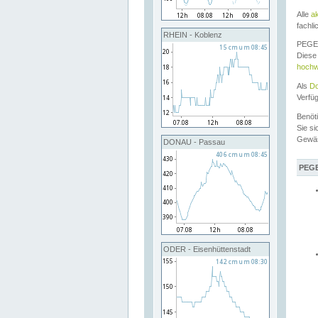
Alle
a
fachli
RHEIN - Koblenz
PEGEL
Diese 
hochw
Als
Do
Verfü
Benöt
Sie si
Gewä
DONAU - Passau
PEGE
ODER - Eisenhüttenstadt