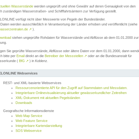
ktuellen Wasserstände
werden ungeprüft und ohne Gewähr auf deren Genauigkeit von den
ch zuständigen Wasserstraßen- und Schifffahrtsämtern zur Verfügung gestellt.
ONLINE verfügt nicht über Messwerte von Pegeln der Bundesländer.
Daten werden ausschließlich in Verantwortung der Länder erhoben und veröffentlicht (siehe
asserzentralen.de
↗
).
wnload
stehen ungeprüfte Rohdaten für Wasserstände und Abflüsse ab dem 01.01.2000 zur
gung.
igen Sie geprüfte Wasserstände, Abflüsse oder ältere Daten vor dem 01.01.2000, dann wend
ch bitte per
Email
direkt an die
Betreiber der Messstellen
↗
oder an die Bundesanstalt für
sserkunde (
BfG
↗
) in Koblenz.
LONLINE Webservices
REST- und XML-basierte Webservices
Ressourcenorientierte API für den Zugriff auf Stammdaten und Messdaten.
Integrierbare Onlinevisualisierung aktueller gewässerkundlicher Zeitreihen
XML-Dokument mit aktuellen Pegelständen
Downloads
Geografische Informationsdienste
Web Map Service
Web Feature Service
Integrierbare Kartendarstellung
SOS Webservice