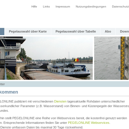
Hilfe
Links
Impressum
Nutzungsbedingungen
Datenschutz
Pegelauswahl über Karte
Pegelauswahl über Tabelle
Abo
Down
tter
lkommen
ONLINE publiziert mit verschiedenen
Diensten
tagesaktuelle Rohdaten unterschiedlicher
serkundlicher Parameter (z.B. Wasserstand) von Binnen- und Küstenpegeln der Wasserstr
undes.
rhin stellt PEGELONLINE eine Reihe von Webservices bereit, die kostenfrei genutzt werden
n. Entsprechende Informationen finden Sie unter
PEGELONLINE Webservices
.
 Dienste umfassen Daten bis maximal 30 Tage rückwirkend.