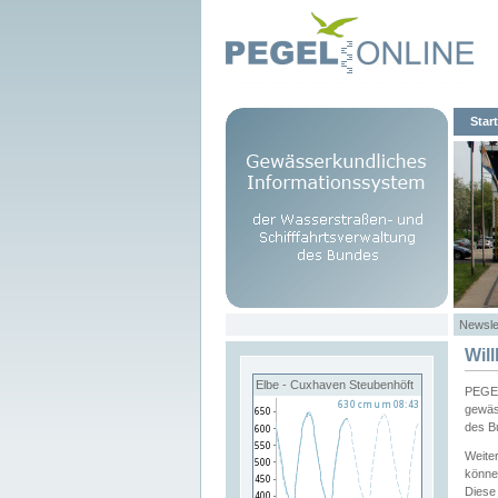
Start
Newsle
Wil
Elbe - Cuxhaven Steubenhöft
PEGEL
gewäs
des B
Weite
könne
Diese