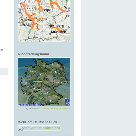
en
Niederschlagsradar
Quelle: ©
Deutscher Wetterdienst, Offenbach
WebCam Deutsches Eck