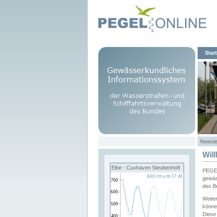
Start
Newsle
Wil
Elbe - Cuxhaven Steubenhöft
PEGEL
gewäs
des B
Weite
könne
Diese