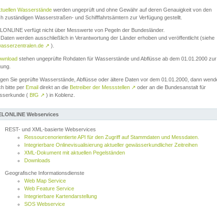
ktuellen Wasserstände
werden ungeprüft und ohne Gewähr auf deren Genauigkeit von den
ch zuständigen Wasserstraßen- und Schifffahrtsämtern zur Verfügung gestellt.
ONLINE verfügt nicht über Messwerte von Pegeln der Bundesländer.
Daten werden ausschließlich in Verantwortung der Länder erhoben und veröffentlicht (siehe
asserzentralen.de
↗
).
wnload
stehen ungeprüfte Rohdaten für Wasserstände und Abflüsse ab dem 01.01.2000 zur
gung.
igen Sie geprüfte Wasserstände, Abflüsse oder ältere Daten vor dem 01.01.2000, dann wend
ch bitte per
Email
direkt an die
Betreiber der Messstellen
↗
oder an die Bundesanstalt für
sserkunde (
BfG
↗
) in Koblenz.
LONLINE Webservices
REST- und XML-basierte Webservices
Ressourcenorientierte API für den Zugriff auf Stammdaten und Messdaten.
Integrierbare Onlinevisualisierung aktueller gewässerkundlicher Zeitreihen
XML-Dokument mit aktuellen Pegelständen
Downloads
Geografische Informationsdienste
Web Map Service
Web Feature Service
Integrierbare Kartendarstellung
SOS Webservice