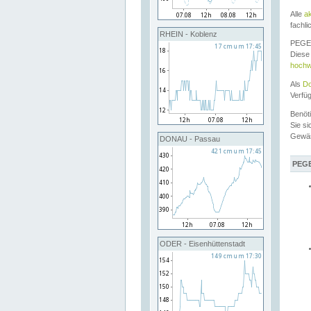
Alle
a
fachli
RHEIN - Koblenz
PEGEL
Diese 
hochw
Als
Do
Verfü
Benöt
Sie si
Gewä
DONAU - Passau
PEGE
ODER - Eisenhüttenstadt