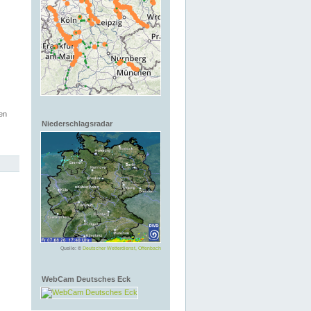
en
Niederschlagsradar
Quelle: ©
Deutscher Wetterdienst, Offenbach
WebCam Deutsches Eck