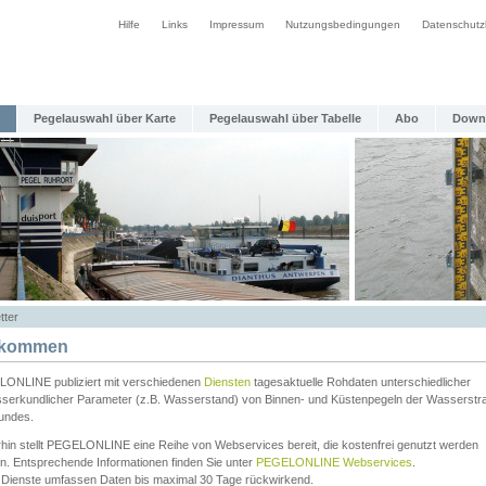
Hilfe
Links
Impressum
Nutzungsbedingungen
Datenschutz
Pegelauswahl über Karte
Pegelauswahl über Tabelle
Abo
Down
tter
lkommen
ONLINE publiziert mit verschiedenen
Diensten
tagesaktuelle Rohdaten unterschiedlicher
serkundlicher Parameter (z.B. Wasserstand) von Binnen- und Küstenpegeln der Wasserstr
undes.
rhin stellt PEGELONLINE eine Reihe von Webservices bereit, die kostenfrei genutzt werden
n. Entsprechende Informationen finden Sie unter
PEGELONLINE Webservices
.
 Dienste umfassen Daten bis maximal 30 Tage rückwirkend.