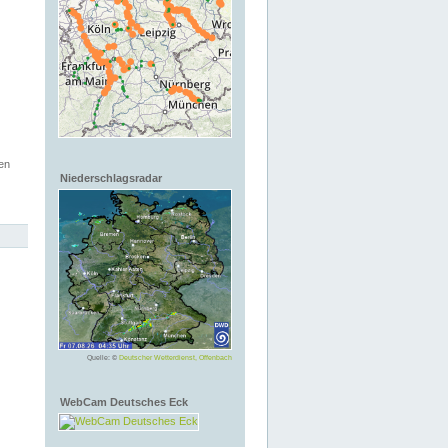
en
Niederschlagsradar
Quelle: ©
Deutscher Wetterdienst, Offenbach
WebCam Deutsches Eck