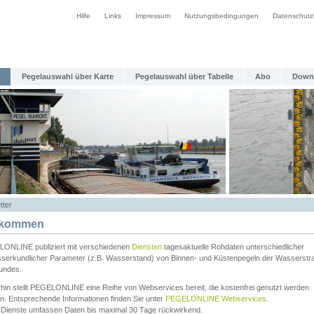
Hilfe
Links
Impressum
Nutzungsbedingungen
Datenschutz
Pegelauswahl über Karte
Pegelauswahl über Tabelle
Abo
Down
tter
lkommen
ONLINE publiziert mit verschiedenen
Diensten
tagesaktuelle Rohdaten unterschiedlicher
serkundlicher Parameter (z.B. Wasserstand) von Binnen- und Küstenpegeln der Wasserstr
undes.
rhin stellt PEGELONLINE eine Reihe von Webservices bereit, die kostenfrei genutzt werden
n. Entsprechende Informationen finden Sie unter
PEGELONLINE Webservices
.
 Dienste umfassen Daten bis maximal 30 Tage rückwirkend.