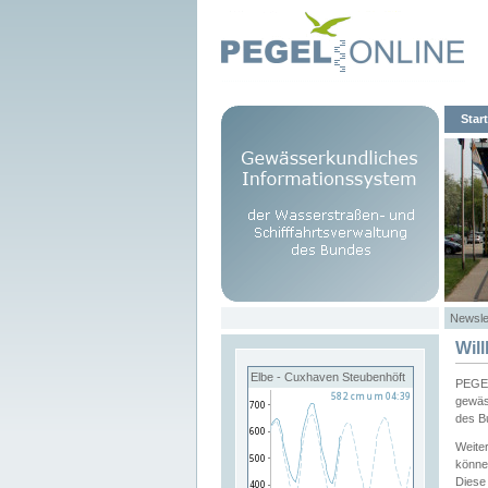
Start
Newsle
Wil
Elbe - Cuxhaven Steubenhöft
PEGEL
gewäs
des B
Weite
könne
Diese