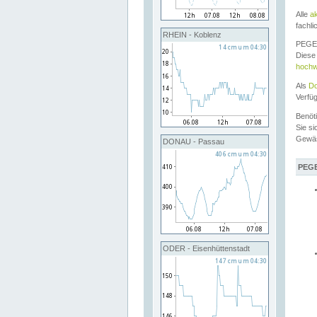
Alle
a
fachli
RHEIN - Koblenz
PEGEL
Diese 
hochw
Als
Do
Verfü
Benöt
Sie si
Gewä
DONAU - Passau
PEGE
ODER - Eisenhüttenstadt