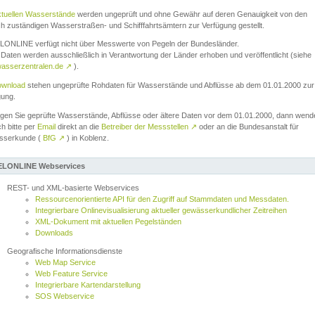
ktuellen Wasserstände
werden ungeprüft und ohne Gewähr auf deren Genauigkeit von den
ch zuständigen Wasserstraßen- und Schifffahrtsämtern zur Verfügung gestellt.
ONLINE verfügt nicht über Messwerte von Pegeln der Bundesländer.
Daten werden ausschließlich in Verantwortung der Länder erhoben und veröffentlicht (siehe
asserzentralen.de
↗
).
wnload
stehen ungeprüfte Rohdaten für Wasserstände und Abflüsse ab dem 01.01.2000 zur
gung.
igen Sie geprüfte Wasserstände, Abflüsse oder ältere Daten vor dem 01.01.2000, dann wend
ch bitte per
Email
direkt an die
Betreiber der Messstellen
↗
oder an die Bundesanstalt für
sserkunde (
BfG
↗
) in Koblenz.
LONLINE Webservices
REST- und XML-basierte Webservices
Ressourcenorientierte API für den Zugriff auf Stammdaten und Messdaten.
Integrierbare Onlinevisualisierung aktueller gewässerkundlicher Zeitreihen
XML-Dokument mit aktuellen Pegelständen
Downloads
Geografische Informationsdienste
Web Map Service
Web Feature Service
Integrierbare Kartendarstellung
SOS Webservice