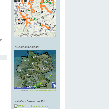
en
Niederschlagsradar
Quelle: ©
Deutscher Wetterdienst, Offenbach
WebCam Deutsches Eck