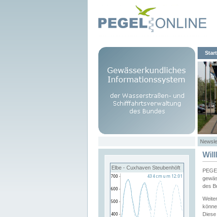
Start
Newsle
Wil
Elbe - Cuxhaven Steubenhöft
PEGEL
gewäs
des B
Weite
könne
Diese