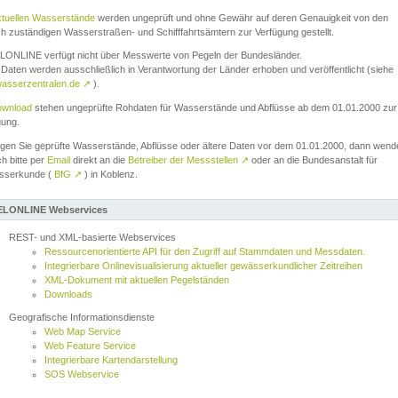
ktuellen Wasserstände
werden ungeprüft und ohne Gewähr auf deren Genauigkeit von den
ch zuständigen Wasserstraßen- und Schifffahrtsämtern zur Verfügung gestellt.
ONLINE verfügt nicht über Messwerte von Pegeln der Bundesländer.
Daten werden ausschließlich in Verantwortung der Länder erhoben und veröffentlicht (siehe
asserzentralen.de
↗
).
wnload
stehen ungeprüfte Rohdaten für Wasserstände und Abflüsse ab dem 01.01.2000 zur
gung.
igen Sie geprüfte Wasserstände, Abflüsse oder ältere Daten vor dem 01.01.2000, dann wend
ch bitte per
Email
direkt an die
Betreiber der Messstellen
↗
oder an die Bundesanstalt für
sserkunde (
BfG
↗
) in Koblenz.
LONLINE Webservices
REST- und XML-basierte Webservices
Ressourcenorientierte API für den Zugriff auf Stammdaten und Messdaten.
Integrierbare Onlinevisualisierung aktueller gewässerkundlicher Zeitreihen
XML-Dokument mit aktuellen Pegelständen
Downloads
Geografische Informationsdienste
Web Map Service
Web Feature Service
Integrierbare Kartendarstellung
SOS Webservice