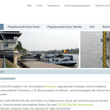
Hilfe
Links
Impressum
Nutzungsbedingungen
Datenschutz
Pegelauswahl über Karte
Pegelauswahl über Tabelle
Abo
Down
tter
lkommen
ONLINE publiziert mit verschiedenen
Diensten
tagesaktuelle Rohdaten unterschiedlicher
serkundlicher Parameter (z.B. Wasserstand) von Binnen- und Küstenpegeln der Wasserstr
undes.
rhin stellt PEGELONLINE eine Reihe von Webservices bereit, die kostenfrei genutzt werden
n. Entsprechende Informationen finden Sie unter
PEGELONLINE Webservices
.
 Dienste umfassen Daten bis maximal 30 Tage rückwirkend.