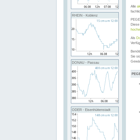
Alle
a
fachli
RHEIN - Koblenz
PEGEL
Diese 
hochw
Als
Do
Verfü
Benöt
Sie si
Gewä
DONAU - Passau
PEGE
ODER - Eisenhüttenstadt