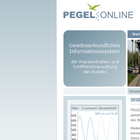
Start
Newsle
Wil
Elbe - Cuxhaven Steubenhöft
PEGEL
gewäs
des B
Weite
könne
Diese