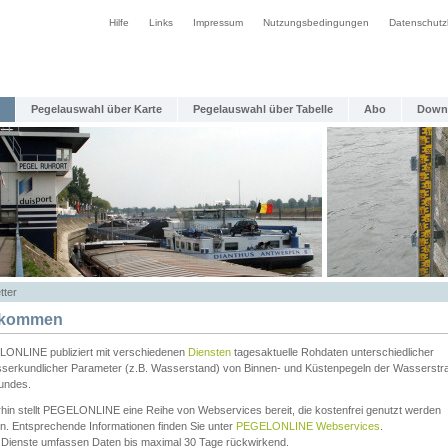
Hilfe
Links
Impressum
Nutzungsbedingungen
Datenschutz
Pegelauswahl über Karte
Pegelauswahl über Tabelle
Abo
Down
tter
lkommen
ONLINE publiziert mit verschiedenen
Diensten
tagesaktuelle Rohdaten unterschiedlicher
serkundlicher Parameter (z.B. Wasserstand) von Binnen- und Küstenpegeln der Wasserstr
undes.
rhin stellt PEGELONLINE eine Reihe von Webservices bereit, die kostenfrei genutzt werden
n. Entsprechende Informationen finden Sie unter
PEGELONLINE Webservices
.
 Dienste umfassen Daten bis maximal 30 Tage rückwirkend.