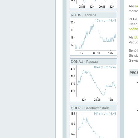
Alle
a
fachli
RHEIN - Koblenz
PEGEL
Diese 
hochw
Als
Do
Verfü
Benöt
Sie si
Gewä
DONAU - Passau
PEGE
ODER - Eisenhüttenstadt