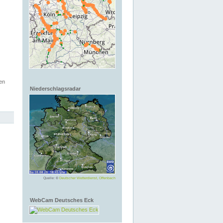
en
Niederschlagsradar
Quelle: ©
Deutscher Wetterdienst, Offenbach
WebCam Deutsches Eck