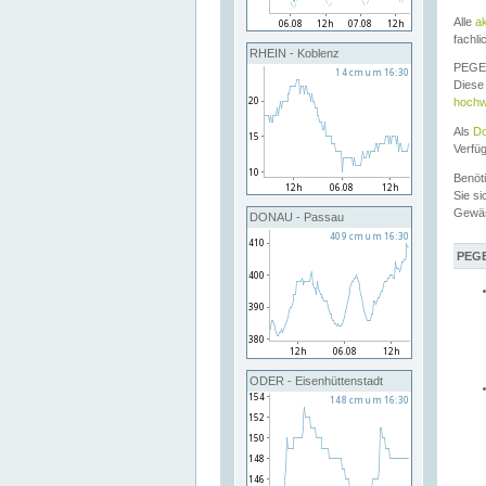
Alle
a
fachli
RHEIN - Koblenz
PEGEL
Diese 
hochw
Als
Do
Verfü
Benöt
Sie si
Gewä
DONAU - Passau
PEGE
ODER - Eisenhüttenstadt