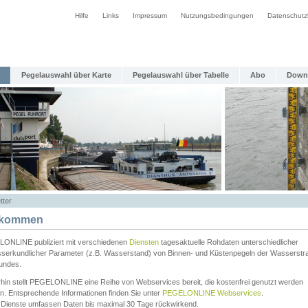
Hilfe
Links
Impressum
Nutzungsbedingungen
Datenschutz
Pegelauswahl über Karte
Pegelauswahl über Tabelle
Abo
Down
tter
lkommen
ONLINE publiziert mit verschiedenen
Diensten
tagesaktuelle Rohdaten unterschiedlicher
serkundlicher Parameter (z.B. Wasserstand) von Binnen- und Küstenpegeln der Wasserstr
undes.
rhin stellt PEGELONLINE eine Reihe von Webservices bereit, die kostenfrei genutzt werden
n. Entsprechende Informationen finden Sie unter
PEGELONLINE Webservices
.
 Dienste umfassen Daten bis maximal 30 Tage rückwirkend.