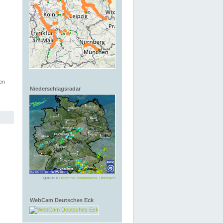
en
Niederschlagsradar
Quelle: ©
Deutscher Wetterdienst, Offenbach
WebCam Deutsches Eck