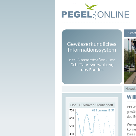
Start
Newsle
Wil
Elbe - Cuxhaven Steubenhöft
PEGEL
gewäs
des B
Weite
könne
Diese