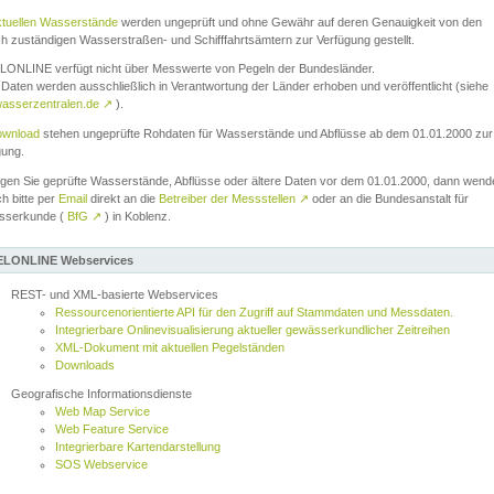
ktuellen Wasserstände
werden ungeprüft und ohne Gewähr auf deren Genauigkeit von den
ch zuständigen Wasserstraßen- und Schifffahrtsämtern zur Verfügung gestellt.
ONLINE verfügt nicht über Messwerte von Pegeln der Bundesländer.
Daten werden ausschließlich in Verantwortung der Länder erhoben und veröffentlicht (siehe
asserzentralen.de
↗
).
wnload
stehen ungeprüfte Rohdaten für Wasserstände und Abflüsse ab dem 01.01.2000 zur
gung.
igen Sie geprüfte Wasserstände, Abflüsse oder ältere Daten vor dem 01.01.2000, dann wend
ch bitte per
Email
direkt an die
Betreiber der Messstellen
↗
oder an die Bundesanstalt für
sserkunde (
BfG
↗
) in Koblenz.
LONLINE Webservices
REST- und XML-basierte Webservices
Ressourcenorientierte API für den Zugriff auf Stammdaten und Messdaten.
Integrierbare Onlinevisualisierung aktueller gewässerkundlicher Zeitreihen
XML-Dokument mit aktuellen Pegelständen
Downloads
Geografische Informationsdienste
Web Map Service
Web Feature Service
Integrierbare Kartendarstellung
SOS Webservice