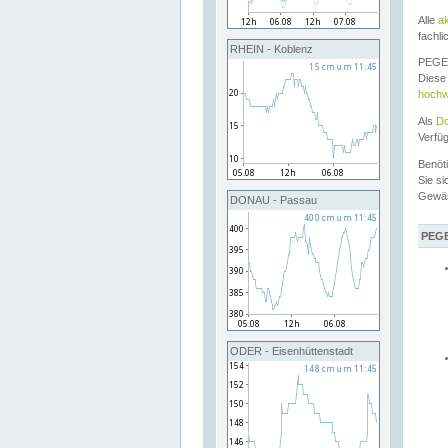
Alle
a
fachli
RHEIN - Koblenz
PEGEL
Diese 
hochw
Als
Do
Verfü
Benöt
Sie si
Gewä
DONAU - Passau
PEGE
ODER - Eisenhüttenstadt