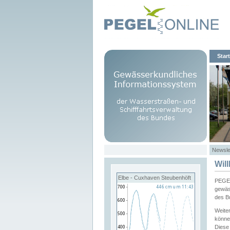
Start
Newsle
Wil
Elbe - Cuxhaven Steubenhöft
PEGEL
gewäs
des B
Weite
könne
Diese