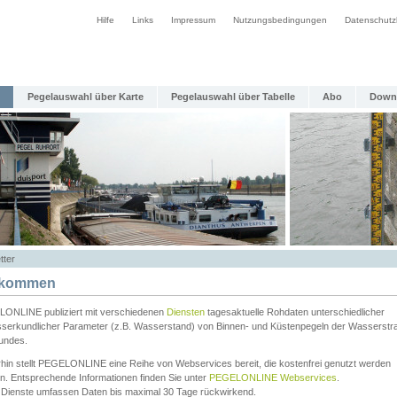
Hilfe
Links
Impressum
Nutzungsbedingungen
Datenschutz
Pegelauswahl über Karte
Pegelauswahl über Tabelle
Abo
Down
tter
lkommen
ONLINE publiziert mit verschiedenen
Diensten
tagesaktuelle Rohdaten unterschiedlicher
serkundlicher Parameter (z.B. Wasserstand) von Binnen- und Küstenpegeln der Wasserstr
undes.
rhin stellt PEGELONLINE eine Reihe von Webservices bereit, die kostenfrei genutzt werden
n. Entsprechende Informationen finden Sie unter
PEGELONLINE Webservices
.
 Dienste umfassen Daten bis maximal 30 Tage rückwirkend.