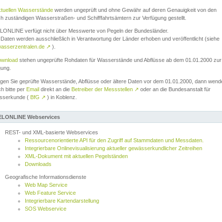
ktuellen Wasserstände
werden ungeprüft und ohne Gewähr auf deren Genauigkeit von den
ch zuständigen Wasserstraßen- und Schifffahrtsämtern zur Verfügung gestellt.
ONLINE verfügt nicht über Messwerte von Pegeln der Bundesländer.
Daten werden ausschließlich in Verantwortung der Länder erhoben und veröffentlicht (siehe
asserzentralen.de
↗
).
wnload
stehen ungeprüfte Rohdaten für Wasserstände und Abflüsse ab dem 01.01.2000 zur
gung.
igen Sie geprüfte Wasserstände, Abflüsse oder ältere Daten vor dem 01.01.2000, dann wend
ch bitte per
Email
direkt an die
Betreiber der Messstellen
↗
oder an die Bundesanstalt für
sserkunde (
BfG
↗
) in Koblenz.
LONLINE Webservices
REST- und XML-basierte Webservices
Ressourcenorientierte API für den Zugriff auf Stammdaten und Messdaten.
Integrierbare Onlinevisualisierung aktueller gewässerkundlicher Zeitreihen
XML-Dokument mit aktuellen Pegelständen
Downloads
Geografische Informationsdienste
Web Map Service
Web Feature Service
Integrierbare Kartendarstellung
SOS Webservice