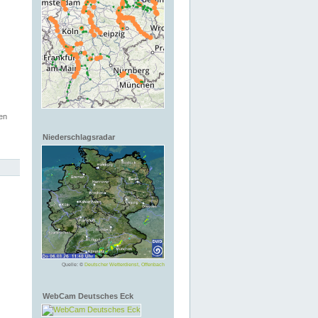
en
Niederschlagsradar
Quelle: ©
Deutscher Wetterdienst, Offenbach
WebCam Deutsches Eck