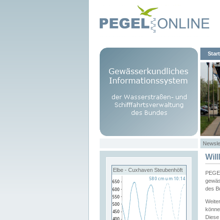
Start
Newsle
Wil
Elbe - Cuxhaven Steubenhöft
PEGEL
gewäs
des B
Weite
könne
Diese