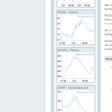
Alle
a
fachli
RHEIN - Koblenz
PEGEL
Diese 
hochw
Als
Do
Verfü
Benöt
Sie si
Gewä
DONAU - Passau
PEGE
ODER - Eisenhüttenstadt