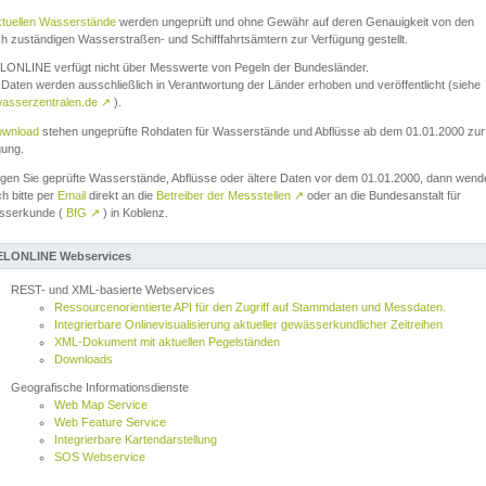
ktuellen Wasserstände
werden ungeprüft und ohne Gewähr auf deren Genauigkeit von den
ch zuständigen Wasserstraßen- und Schifffahrtsämtern zur Verfügung gestellt.
ONLINE verfügt nicht über Messwerte von Pegeln der Bundesländer.
Daten werden ausschließlich in Verantwortung der Länder erhoben und veröffentlicht (siehe
asserzentralen.de
↗
).
wnload
stehen ungeprüfte Rohdaten für Wasserstände und Abflüsse ab dem 01.01.2000 zur
gung.
igen Sie geprüfte Wasserstände, Abflüsse oder ältere Daten vor dem 01.01.2000, dann wend
ch bitte per
Email
direkt an die
Betreiber der Messstellen
↗
oder an die Bundesanstalt für
sserkunde (
BfG
↗
) in Koblenz.
LONLINE Webservices
REST- und XML-basierte Webservices
Ressourcenorientierte API für den Zugriff auf Stammdaten und Messdaten.
Integrierbare Onlinevisualisierung aktueller gewässerkundlicher Zeitreihen
XML-Dokument mit aktuellen Pegelständen
Downloads
Geografische Informationsdienste
Web Map Service
Web Feature Service
Integrierbare Kartendarstellung
SOS Webservice