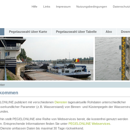
Hilfe
Links
Impressum
Nutzungsbedingungen
Datenschutz
Pegelauswahl über Karte
Pegelauswahl über Tabelle
Abo
Down
tter
lkommen
ONLINE publiziert mit verschiedenen
Diensten
tagesaktuelle Rohdaten unterschiedlicher
serkundlicher Parameter (z.B. Wasserstand) von Binnen- und Küstenpegeln der Wasserstr
undes.
rhin stellt PEGELONLINE eine Reihe von Webservices bereit, die kostenfrei genutzt werden
n. Entsprechende Informationen finden Sie unter
PEGELONLINE Webservices
.
 Dienste umfassen Daten bis maximal 30 Tage rückwirkend.