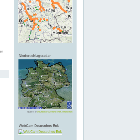
en
Niederschlagsradar
Quelle: ©
Deutscher Wetterdienst, Offenbach
WebCam Deutsches Eck