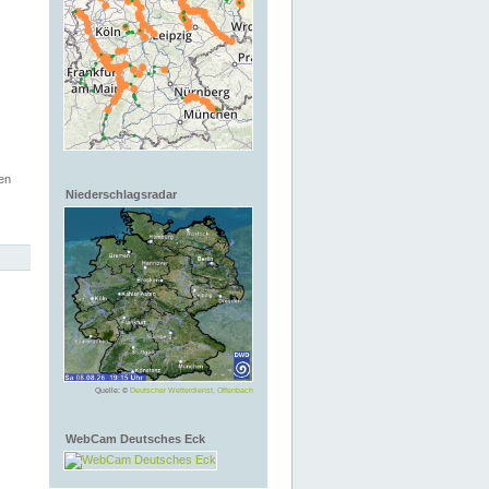
en
Niederschlagsradar
Quelle: ©
Deutscher Wetterdienst, Offenbach
WebCam Deutsches Eck