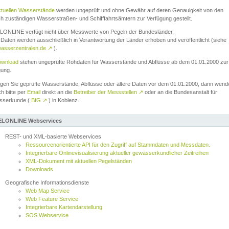
ktuellen Wasserstände
werden ungeprüft und ohne Gewähr auf deren Genauigkeit von den
ch zuständigen Wasserstraßen- und Schifffahrtsämtern zur Verfügung gestellt.
ONLINE verfügt nicht über Messwerte von Pegeln der Bundesländer.
Daten werden ausschließlich in Verantwortung der Länder erhoben und veröffentlicht (siehe
asserzentralen.de
↗
).
wnload
stehen ungeprüfte Rohdaten für Wasserstände und Abflüsse ab dem 01.01.2000 zur
gung.
igen Sie geprüfte Wasserstände, Abflüsse oder ältere Daten vor dem 01.01.2000, dann wend
ch bitte per
Email
direkt an die
Betreiber der Messstellen
↗
oder an die Bundesanstalt für
sserkunde (
BfG
↗
) in Koblenz.
LONLINE Webservices
REST- und XML-basierte Webservices
Ressourcenorientierte API für den Zugriff auf Stammdaten und Messdaten.
Integrierbare Onlinevisualisierung aktueller gewässerkundlicher Zeitreihen
XML-Dokument mit aktuellen Pegelständen
Downloads
Geografische Informationsdienste
Web Map Service
Web Feature Service
Integrierbare Kartendarstellung
SOS Webservice