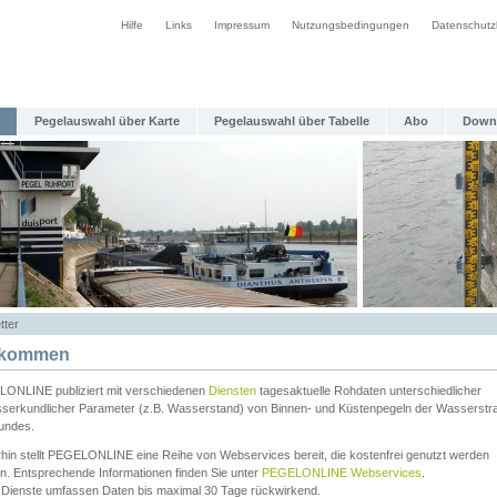
Hilfe
Links
Impressum
Nutzungsbedingungen
Datenschutz
Pegelauswahl über Karte
Pegelauswahl über Tabelle
Abo
Down
tter
lkommen
ONLINE publiziert mit verschiedenen
Diensten
tagesaktuelle Rohdaten unterschiedlicher
serkundlicher Parameter (z.B. Wasserstand) von Binnen- und Küstenpegeln der Wasserstr
undes.
rhin stellt PEGELONLINE eine Reihe von Webservices bereit, die kostenfrei genutzt werden
n. Entsprechende Informationen finden Sie unter
PEGELONLINE Webservices
.
 Dienste umfassen Daten bis maximal 30 Tage rückwirkend.