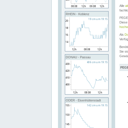
Alle
a
fachli
RHEIN - Koblenz
PEGEL
Diese 
hochw
Als
Do
Verfü
Benöt
Sie si
Gewä
DONAU - Passau
PEGE
ODER - Eisenhüttenstadt