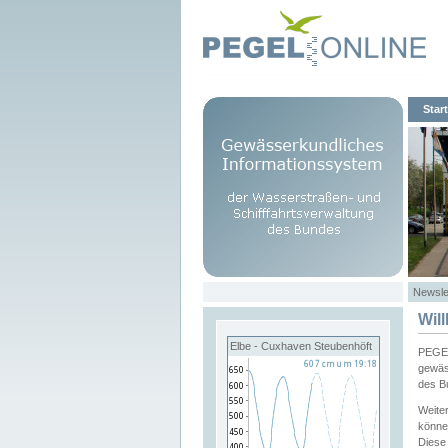
Start
Newsle
Wil
Elbe - Cuxhaven Steubenhöft
PEGEL
gewäs
des B
Weite
könne
Diese