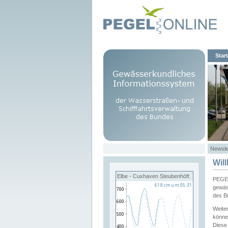
Start
Newsle
Wil
Elbe - Cuxhaven Steubenhöft
PEGEL
gewäs
des B
Weite
könne
Diese