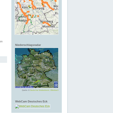
en
Niederschlagsradar
Quelle: ©
Deutscher Wetterdienst, Offenbach
WebCam Deutsches Eck