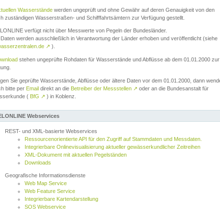
ktuellen Wasserstände
werden ungeprüft und ohne Gewähr auf deren Genauigkeit von den
ch zuständigen Wasserstraßen- und Schifffahrtsämtern zur Verfügung gestellt.
ONLINE verfügt nicht über Messwerte von Pegeln der Bundesländer.
Daten werden ausschließlich in Verantwortung der Länder erhoben und veröffentlicht (siehe
asserzentralen.de
↗
).
wnload
stehen ungeprüfte Rohdaten für Wasserstände und Abflüsse ab dem 01.01.2000 zur
gung.
igen Sie geprüfte Wasserstände, Abflüsse oder ältere Daten vor dem 01.01.2000, dann wend
ch bitte per
Email
direkt an die
Betreiber der Messstellen
↗
oder an die Bundesanstalt für
sserkunde (
BfG
↗
) in Koblenz.
LONLINE Webservices
REST- und XML-basierte Webservices
Ressourcenorientierte API für den Zugriff auf Stammdaten und Messdaten.
Integrierbare Onlinevisualisierung aktueller gewässerkundlicher Zeitreihen
XML-Dokument mit aktuellen Pegelständen
Downloads
Geografische Informationsdienste
Web Map Service
Web Feature Service
Integrierbare Kartendarstellung
SOS Webservice