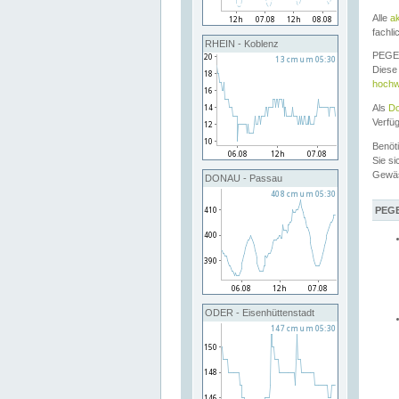
Alle
a
fachli
RHEIN - Koblenz
PEGEL
Diese 
hochw
Als
Do
Verfü
Benöt
Sie si
Gewä
DONAU - Passau
PEGE
ODER - Eisenhüttenstadt