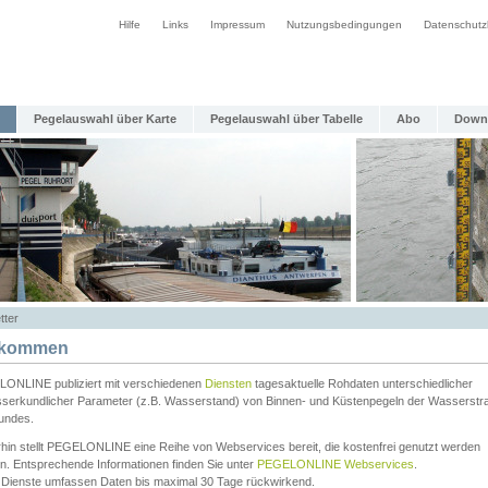
Hilfe
Links
Impressum
Nutzungsbedingungen
Datenschutz
Pegelauswahl über Karte
Pegelauswahl über Tabelle
Abo
Down
tter
lkommen
ONLINE publiziert mit verschiedenen
Diensten
tagesaktuelle Rohdaten unterschiedlicher
serkundlicher Parameter (z.B. Wasserstand) von Binnen- und Küstenpegeln der Wasserstr
undes.
rhin stellt PEGELONLINE eine Reihe von Webservices bereit, die kostenfrei genutzt werden
n. Entsprechende Informationen finden Sie unter
PEGELONLINE Webservices
.
 Dienste umfassen Daten bis maximal 30 Tage rückwirkend.