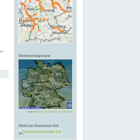
en
Niederschlagsradar
Quelle: ©
Deutscher Wetterdienst, Offenbach
WebCam Deutsches Eck