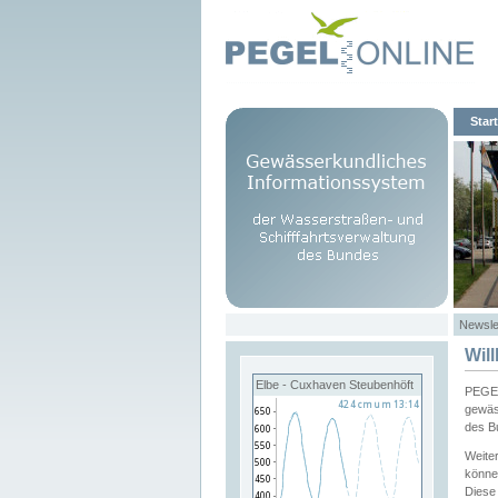
Start
Newsle
Wil
Elbe - Cuxhaven Steubenhöft
PEGEL
gewäs
des B
Weite
könne
Diese