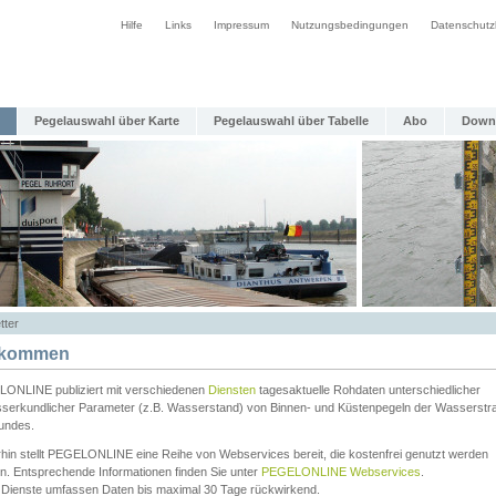
Hilfe
Links
Impressum
Nutzungsbedingungen
Datenschutz
Pegelauswahl über Karte
Pegelauswahl über Tabelle
Abo
Down
tter
lkommen
ONLINE publiziert mit verschiedenen
Diensten
tagesaktuelle Rohdaten unterschiedlicher
serkundlicher Parameter (z.B. Wasserstand) von Binnen- und Küstenpegeln der Wasserstr
undes.
rhin stellt PEGELONLINE eine Reihe von Webservices bereit, die kostenfrei genutzt werden
n. Entsprechende Informationen finden Sie unter
PEGELONLINE Webservices
.
 Dienste umfassen Daten bis maximal 30 Tage rückwirkend.