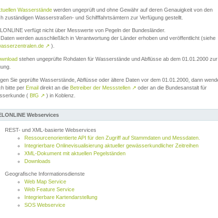
ktuellen Wasserstände
werden ungeprüft und ohne Gewähr auf deren Genauigkeit von den
ch zuständigen Wasserstraßen- und Schifffahrtsämtern zur Verfügung gestellt.
ONLINE verfügt nicht über Messwerte von Pegeln der Bundesländer.
Daten werden ausschließlich in Verantwortung der Länder erhoben und veröffentlicht (siehe
asserzentralen.de
↗
).
wnload
stehen ungeprüfte Rohdaten für Wasserstände und Abflüsse ab dem 01.01.2000 zur
gung.
igen Sie geprüfte Wasserstände, Abflüsse oder ältere Daten vor dem 01.01.2000, dann wend
ch bitte per
Email
direkt an die
Betreiber der Messstellen
↗
oder an die Bundesanstalt für
sserkunde (
BfG
↗
) in Koblenz.
LONLINE Webservices
REST- und XML-basierte Webservices
Ressourcenorientierte API für den Zugriff auf Stammdaten und Messdaten.
Integrierbare Onlinevisualisierung aktueller gewässerkundlicher Zeitreihen
XML-Dokument mit aktuellen Pegelständen
Downloads
Geografische Informationsdienste
Web Map Service
Web Feature Service
Integrierbare Kartendarstellung
SOS Webservice