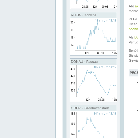
Alle
a
fachli
RHEIN - Koblenz
PEGEL
Diese 
hochw
Als
Do
Verfü
Benöt
Sie si
Gewä
DONAU - Passau
PEGE
ODER - Eisenhüttenstadt