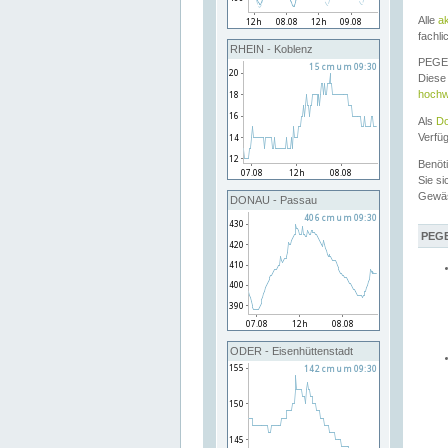
Alle
a
fachli
RHEIN - Koblenz
PEGEL
Diese 
hochw
Als
Do
Verfü
Benöt
Sie si
Gewä
DONAU - Passau
PEGE
ODER - Eisenhüttenstadt