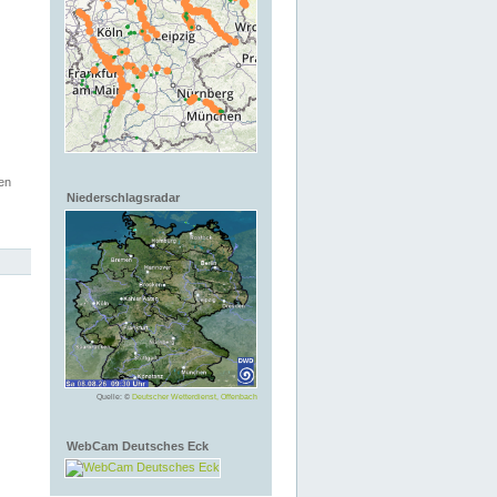
en
Niederschlagsradar
Quelle: ©
Deutscher Wetterdienst, Offenbach
WebCam Deutsches Eck