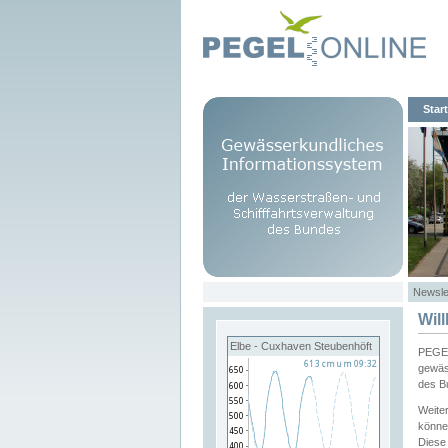
Start
Newsle
Wil
Elbe - Cuxhaven Steubenhöft
PEGEL
gewäs
des B
Weite
könne
Diese