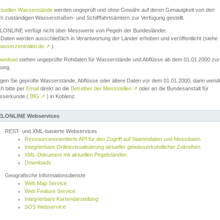
ktuellen Wasserstände
werden ungeprüft und ohne Gewähr auf deren Genauigkeit von den
ch zuständigen Wasserstraßen- und Schifffahrtsämtern zur Verfügung gestellt.
ONLINE verfügt nicht über Messwerte von Pegeln der Bundesländer.
Daten werden ausschließlich in Verantwortung der Länder erhoben und veröffentlicht (siehe
asserzentralen.de
↗
).
wnload
stehen ungeprüfte Rohdaten für Wasserstände und Abflüsse ab dem 01.01.2000 zur
gung.
igen Sie geprüfte Wasserstände, Abflüsse oder ältere Daten vor dem 01.01.2000, dann wend
ch bitte per
Email
direkt an die
Betreiber der Messstellen
↗
oder an die Bundesanstalt für
sserkunde (
BfG
↗
) in Koblenz.
LONLINE Webservices
REST- und XML-basierte Webservices
Ressourcenorientierte API für den Zugriff auf Stammdaten und Messdaten.
Integrierbare Onlinevisualisierung aktueller gewässerkundlicher Zeitreihen
XML-Dokument mit aktuellen Pegelständen
Downloads
Geografische Informationsdienste
Web Map Service
Web Feature Service
Integrierbare Kartendarstellung
SOS Webservice