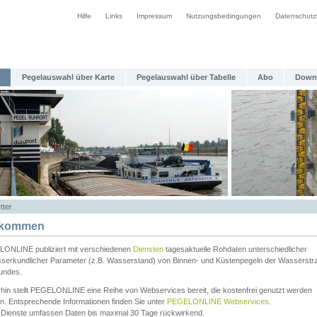
Hilfe
Links
Impressum
Nutzungsbedingungen
Datenschutz
Pegelauswahl über Karte
Pegelauswahl über Tabelle
Abo
Down
tter
lkommen
ONLINE publiziert mit verschiedenen
Diensten
tagesaktuelle Rohdaten unterschiedlicher
serkundlicher Parameter (z.B. Wasserstand) von Binnen- und Küstenpegeln der Wasserstr
undes.
rhin stellt PEGELONLINE eine Reihe von Webservices bereit, die kostenfrei genutzt werden
n. Entsprechende Informationen finden Sie unter
PEGELONLINE Webservices
.
 Dienste umfassen Daten bis maximal 30 Tage rückwirkend.