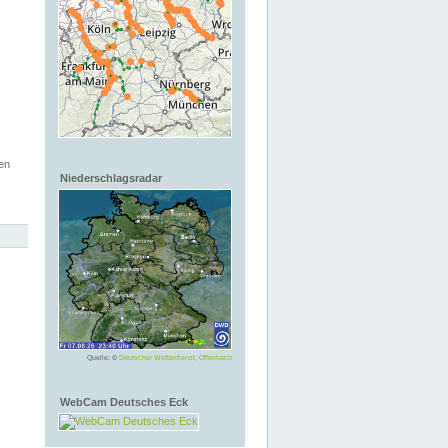
en
Niederschlagsradar
Quelle: ©
Deutscher Wetterdienst, Offenbach
WebCam Deutsches Eck