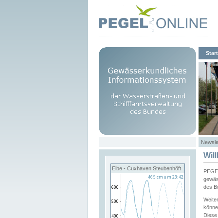
Start
Newsle
Wil
Elbe - Cuxhaven Steubenhöft
PEGEL
gewäs
des B
Weite
könne
Diese