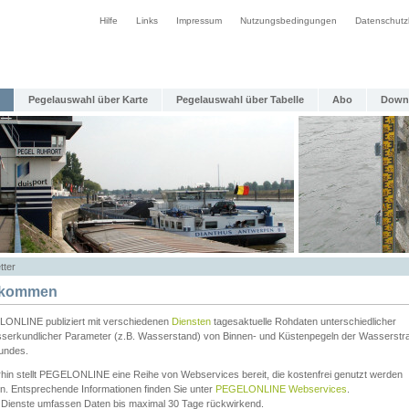
Hilfe
Links
Impressum
Nutzungsbedingungen
Datenschutz
Pegelauswahl über Karte
Pegelauswahl über Tabelle
Abo
Down
tter
lkommen
ONLINE publiziert mit verschiedenen
Diensten
tagesaktuelle Rohdaten unterschiedlicher
serkundlicher Parameter (z.B. Wasserstand) von Binnen- und Küstenpegeln der Wasserstr
undes.
rhin stellt PEGELONLINE eine Reihe von Webservices bereit, die kostenfrei genutzt werden
n. Entsprechende Informationen finden Sie unter
PEGELONLINE Webservices
.
 Dienste umfassen Daten bis maximal 30 Tage rückwirkend.