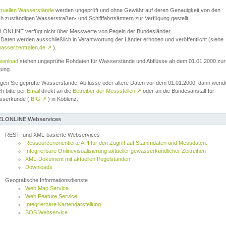
ktuellen Wasserstände
werden ungeprüft und ohne Gewähr auf deren Genauigkeit von den
ch zuständigen Wasserstraßen- und Schifffahrtsämtern zur Verfügung gestellt.
ONLINE verfügt nicht über Messwerte von Pegeln der Bundesländer.
Daten werden ausschließlich in Verantwortung der Länder erhoben und veröffentlicht (siehe
asserzentralen.de
↗
).
wnload
stehen ungeprüfte Rohdaten für Wasserstände und Abflüsse ab dem 01.01.2000 zur
gung.
igen Sie geprüfte Wasserstände, Abflüsse oder ältere Daten vor dem 01.01.2000, dann wend
ch bitte per
Email
direkt an die
Betreiber der Messstellen
↗
oder an die Bundesanstalt für
sserkunde (
BfG
↗
) in Koblenz.
LONLINE Webservices
REST- und XML-basierte Webservices
Ressourcenorientierte API für den Zugriff auf Stammdaten und Messdaten.
Integrierbare Onlinevisualisierung aktueller gewässerkundlicher Zeitreihen
XML-Dokument mit aktuellen Pegelständen
Downloads
Geografische Informationsdienste
Web Map Service
Web Feature Service
Integrierbare Kartendarstellung
SOS Webservice