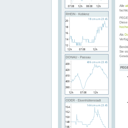
Alle
a
fachli
RHEIN - Koblenz
PEGEL
Diese 
hochw
Als
Do
Verfü
Benöt
Sie si
Gewä
DONAU - Passau
PEGE
ODER - Eisenhüttenstadt