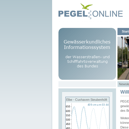
Start
Newsle
Wil
Elbe - Cuxhaven Steubenhöft
PEGEL
gewäs
des B
Weite
könne
Diese