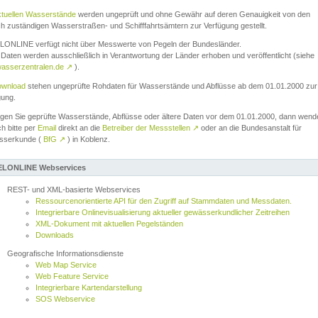
ktuellen Wasserstände
werden ungeprüft und ohne Gewähr auf deren Genauigkeit von den
ch zuständigen Wasserstraßen- und Schifffahrtsämtern zur Verfügung gestellt.
ONLINE verfügt nicht über Messwerte von Pegeln der Bundesländer.
Daten werden ausschließlich in Verantwortung der Länder erhoben und veröffentlicht (siehe
asserzentralen.de
↗
).
wnload
stehen ungeprüfte Rohdaten für Wasserstände und Abflüsse ab dem 01.01.2000 zur
gung.
igen Sie geprüfte Wasserstände, Abflüsse oder ältere Daten vor dem 01.01.2000, dann wend
ch bitte per
Email
direkt an die
Betreiber der Messstellen
↗
oder an die Bundesanstalt für
sserkunde (
BfG
↗
) in Koblenz.
LONLINE Webservices
REST- und XML-basierte Webservices
Ressourcenorientierte API für den Zugriff auf Stammdaten und Messdaten.
Integrierbare Onlinevisualisierung aktueller gewässerkundlicher Zeitreihen
XML-Dokument mit aktuellen Pegelständen
Downloads
Geografische Informationsdienste
Web Map Service
Web Feature Service
Integrierbare Kartendarstellung
SOS Webservice