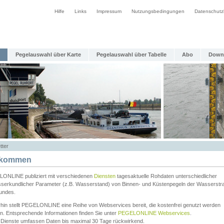
Hilfe
Links
Impressum
Nutzungsbedingungen
Datenschutz
Pegelauswahl über Karte
Pegelauswahl über Tabelle
Abo
Down
tter
lkommen
ONLINE publiziert mit verschiedenen
Diensten
tagesaktuelle Rohdaten unterschiedlicher
serkundlicher Parameter (z.B. Wasserstand) von Binnen- und Küstenpegeln der Wasserstr
undes.
rhin stellt PEGELONLINE eine Reihe von Webservices bereit, die kostenfrei genutzt werden
n. Entsprechende Informationen finden Sie unter
PEGELONLINE Webservices
.
 Dienste umfassen Daten bis maximal 30 Tage rückwirkend.