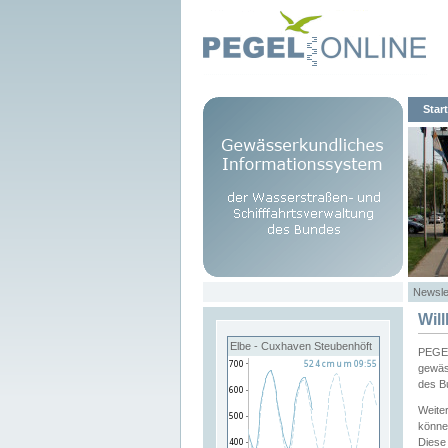
Start
Newsle
Wil
Elbe - Cuxhaven Steubenhöft
PEGEL
gewäs
des B
Weite
könne
Diese