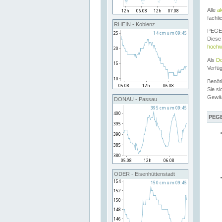
Alle
a
fachli
RHEIN - Koblenz
PEGEL
Diese 
hochw
Als
Do
Verfü
Benöt
Sie si
Gewä
DONAU - Passau
PEGE
ODER - Eisenhüttenstadt