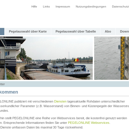
Hilfe
Links
Impressum
Nutzungsbedingungen
Datenschutz
Pegelauswahl über Karte
Pegelauswahl über Tabelle
Abo
Down
tter
lkommen
ONLINE publiziert mit verschiedenen
Diensten
tagesaktuelle Rohdaten unterschiedlicher
serkundlicher Parameter (z.B. Wasserstand) von Binnen- und Küstenpegeln der Wasserstr
undes.
rhin stellt PEGELONLINE eine Reihe von Webservices bereit, die kostenfrei genutzt werden
n. Entsprechende Informationen finden Sie unter
PEGELONLINE Webservices
.
 Dienste umfassen Daten bis maximal 30 Tage rückwirkend.