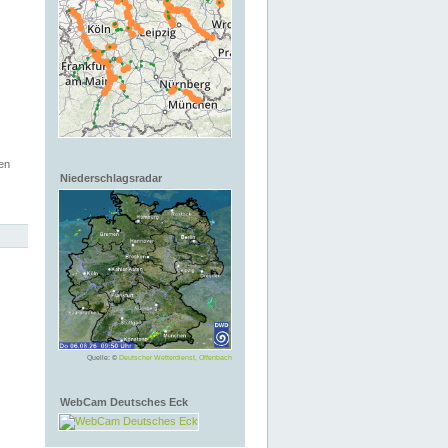
en
Niederschlagsradar
Quelle: ©
Deutscher Wetterdienst, Offenbach
WebCam Deutsches Eck