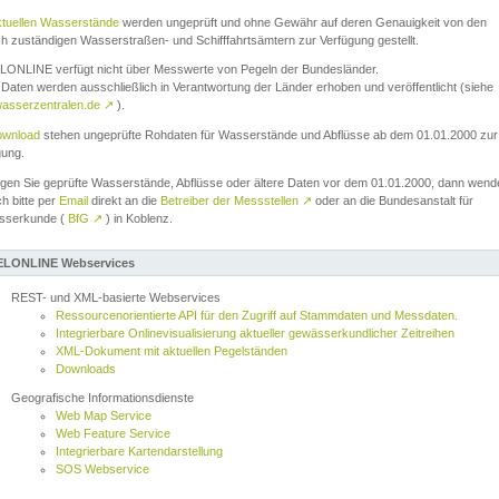
ktuellen Wasserstände
werden ungeprüft und ohne Gewähr auf deren Genauigkeit von den
ch zuständigen Wasserstraßen- und Schifffahrtsämtern zur Verfügung gestellt.
ONLINE verfügt nicht über Messwerte von Pegeln der Bundesländer.
Daten werden ausschließlich in Verantwortung der Länder erhoben und veröffentlicht (siehe
asserzentralen.de
↗
).
wnload
stehen ungeprüfte Rohdaten für Wasserstände und Abflüsse ab dem 01.01.2000 zur
gung.
igen Sie geprüfte Wasserstände, Abflüsse oder ältere Daten vor dem 01.01.2000, dann wend
ch bitte per
Email
direkt an die
Betreiber der Messstellen
↗
oder an die Bundesanstalt für
sserkunde (
BfG
↗
) in Koblenz.
LONLINE Webservices
REST- und XML-basierte Webservices
Ressourcenorientierte API für den Zugriff auf Stammdaten und Messdaten.
Integrierbare Onlinevisualisierung aktueller gewässerkundlicher Zeitreihen
XML-Dokument mit aktuellen Pegelständen
Downloads
Geografische Informationsdienste
Web Map Service
Web Feature Service
Integrierbare Kartendarstellung
SOS Webservice