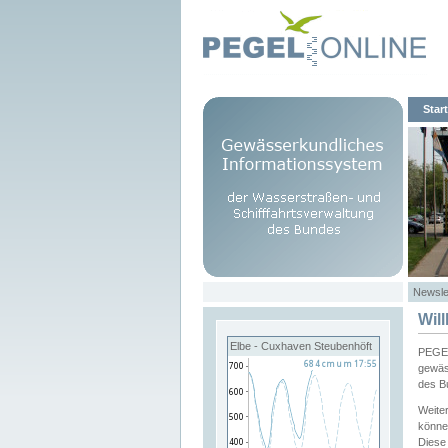
Start
Newsle
Wil
Elbe - Cuxhaven Steubenhöft
PEGEL
gewäs
des B
Weite
könne
Diese