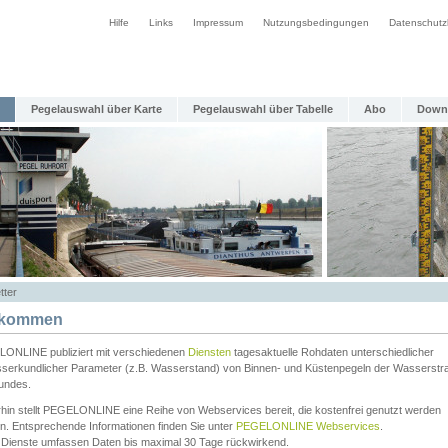
Hilfe
Links
Impressum
Nutzungsbedingungen
Datenschutz
Pegelauswahl über Karte
Pegelauswahl über Tabelle
Abo
Down
tter
lkommen
ONLINE publiziert mit verschiedenen
Diensten
tagesaktuelle Rohdaten unterschiedlicher
serkundlicher Parameter (z.B. Wasserstand) von Binnen- und Küstenpegeln der Wasserstr
undes.
rhin stellt PEGELONLINE eine Reihe von Webservices bereit, die kostenfrei genutzt werden
n. Entsprechende Informationen finden Sie unter
PEGELONLINE Webservices
.
 Dienste umfassen Daten bis maximal 30 Tage rückwirkend.