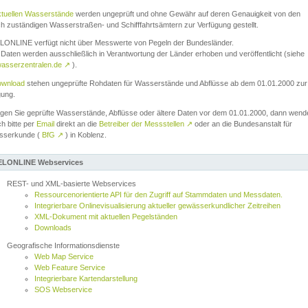
ktuellen Wasserstände
werden ungeprüft und ohne Gewähr auf deren Genauigkeit von den
ch zuständigen Wasserstraßen- und Schifffahrtsämtern zur Verfügung gestellt.
ONLINE verfügt nicht über Messwerte von Pegeln der Bundesländer.
Daten werden ausschließlich in Verantwortung der Länder erhoben und veröffentlicht (siehe
asserzentralen.de
↗
).
wnload
stehen ungeprüfte Rohdaten für Wasserstände und Abflüsse ab dem 01.01.2000 zur
gung.
igen Sie geprüfte Wasserstände, Abflüsse oder ältere Daten vor dem 01.01.2000, dann wend
ch bitte per
Email
direkt an die
Betreiber der Messstellen
↗
oder an die Bundesanstalt für
sserkunde (
BfG
↗
) in Koblenz.
LONLINE Webservices
REST- und XML-basierte Webservices
Ressourcenorientierte API für den Zugriff auf Stammdaten und Messdaten.
Integrierbare Onlinevisualisierung aktueller gewässerkundlicher Zeitreihen
XML-Dokument mit aktuellen Pegelständen
Downloads
Geografische Informationsdienste
Web Map Service
Web Feature Service
Integrierbare Kartendarstellung
SOS Webservice