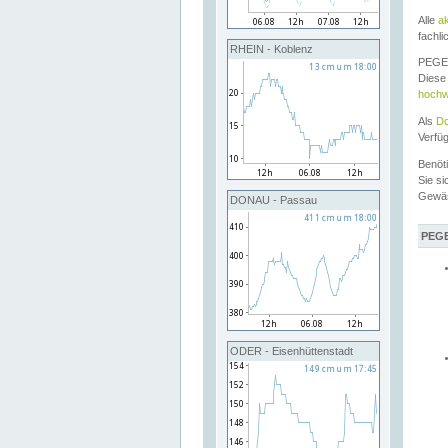
Alle
a
fachli
RHEIN - Koblenz
PEGEL
Diese 
hochw
Als
Do
Verfü
Benöt
Sie si
Gewä
DONAU - Passau
PEGE
ODER - Eisenhüttenstadt