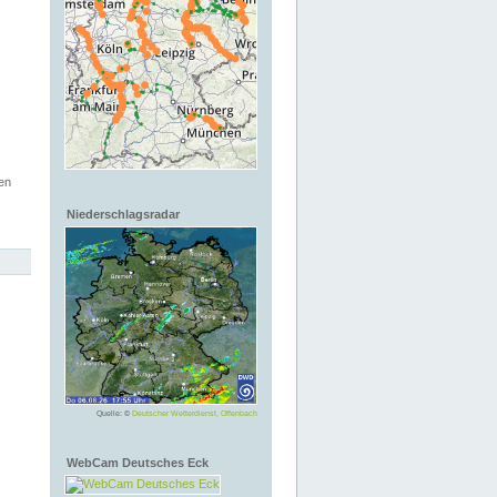
en
Niederschlagsradar
Quelle: ©
Deutscher Wetterdienst, Offenbach
WebCam Deutsches Eck