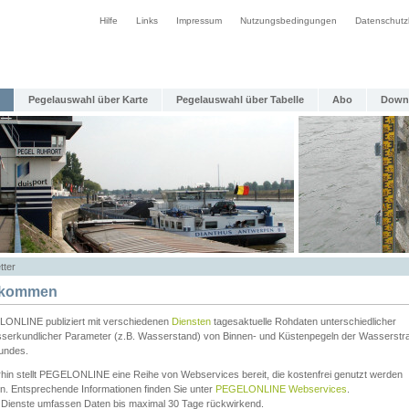
Hilfe
Links
Impressum
Nutzungsbedingungen
Datenschutz
Pegelauswahl über Karte
Pegelauswahl über Tabelle
Abo
Down
tter
lkommen
ONLINE publiziert mit verschiedenen
Diensten
tagesaktuelle Rohdaten unterschiedlicher
serkundlicher Parameter (z.B. Wasserstand) von Binnen- und Küstenpegeln der Wasserstr
undes.
rhin stellt PEGELONLINE eine Reihe von Webservices bereit, die kostenfrei genutzt werden
n. Entsprechende Informationen finden Sie unter
PEGELONLINE Webservices
.
 Dienste umfassen Daten bis maximal 30 Tage rückwirkend.