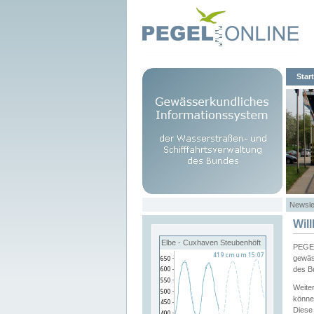
Start
Newsle
Wil
Elbe - Cuxhaven Steubenhöft
PEGEL
gewäs
des B
Weite
könne
Diese