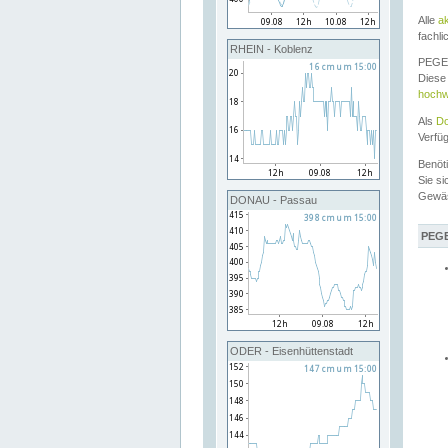
Alle
a
fachli
RHEIN - Koblenz
PEGEL
Diese 
hochw
Als
Do
Verfü
Benöt
Sie si
Gewä
DONAU - Passau
PEGE
ODER - Eisenhüttenstadt