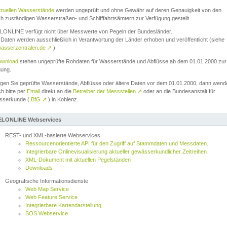
ktuellen Wasserstände
werden ungeprüft und ohne Gewähr auf deren Genauigkeit von den
ch zuständigen Wasserstraßen- und Schifffahrtsämtern zur Verfügung gestellt.
ONLINE verfügt nicht über Messwerte von Pegeln der Bundesländer.
Daten werden ausschließlich in Verantwortung der Länder erhoben und veröffentlicht (siehe
asserzentralen.de
↗
).
wnload
stehen ungeprüfte Rohdaten für Wasserstände und Abflüsse ab dem 01.01.2000 zur
gung.
igen Sie geprüfte Wasserstände, Abflüsse oder ältere Daten vor dem 01.01.2000, dann wend
ch bitte per
Email
direkt an die
Betreiber der Messstellen
↗
oder an die Bundesanstalt für
sserkunde (
BfG
↗
) in Koblenz.
LONLINE Webservices
REST- und XML-basierte Webservices
Ressourcenorientierte API für den Zugriff auf Stammdaten und Messdaten.
Integrierbare Onlinevisualisierung aktueller gewässerkundlicher Zeitreihen
XML-Dokument mit aktuellen Pegelständen
Downloads
Geografische Informationsdienste
Web Map Service
Web Feature Service
Integrierbare Kartendarstellung
SOS Webservice