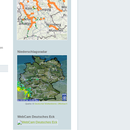
en
Niederschlagsradar
Quelle: ©
Deutscher Wetterdienst, Offenbach
WebCam Deutsches Eck