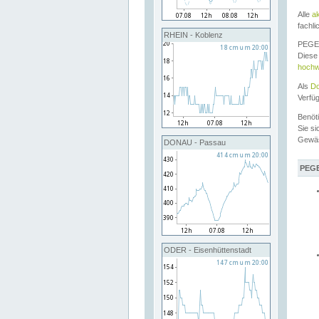
Alle
a
fachli
RHEIN - Koblenz
PEGEL
Diese 
hochw
Als
Do
Verfü
Benöt
Sie si
Gewä
DONAU - Passau
PEGE
ODER - Eisenhüttenstadt