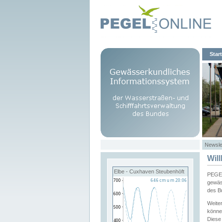
Start
Newsle
Wil
Elbe - Cuxhaven Steubenhöft
PEGEL
gewäs
des B
Weite
könne
Diese