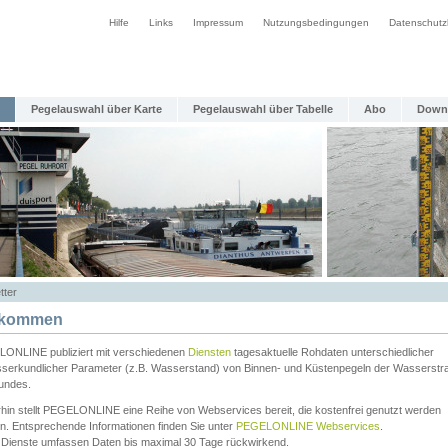
Hilfe
Links
Impressum
Nutzungsbedingungen
Datenschutz
Pegelauswahl über Karte
Pegelauswahl über Tabelle
Abo
Down
tter
lkommen
ONLINE publiziert mit verschiedenen
Diensten
tagesaktuelle Rohdaten unterschiedlicher
serkundlicher Parameter (z.B. Wasserstand) von Binnen- und Küstenpegeln der Wasserstr
undes.
rhin stellt PEGELONLINE eine Reihe von Webservices bereit, die kostenfrei genutzt werden
n. Entsprechende Informationen finden Sie unter
PEGELONLINE Webservices
.
 Dienste umfassen Daten bis maximal 30 Tage rückwirkend.