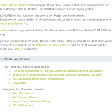
ktuellen Wasserstände
werden ungeprüft und ohne Gewähr auf deren Genauigkeit von den
ch zuständigen Wasserstraßen- und Schifffahrtsämtern zur Verfügung gestellt.
ONLINE verfügt nicht über Messwerte von Pegeln der Bundesländer.
Daten werden ausschließlich in Verantwortung der Länder erhoben und veröffentlicht (siehe
asserzentralen.de
↗
).
wnload
stehen ungeprüfte Rohdaten für Wasserstände und Abflüsse ab dem 01.01.2000 zur
gung.
igen Sie geprüfte Wasserstände, Abflüsse oder ältere Daten vor dem 01.01.2000, dann wend
ch bitte per
Email
direkt an die
Betreiber der Messstellen
↗
oder an die Bundesanstalt für
sserkunde (
BfG
↗
) in Koblenz.
LONLINE Webservices
REST- und XML-basierte Webservices
Ressourcenorientierte API für den Zugriff auf Stammdaten und Messdaten.
Integrierbare Onlinevisualisierung aktueller gewässerkundlicher Zeitreihen
XML-Dokument mit aktuellen Pegelständen
Downloads
Geografische Informationsdienste
Web Map Service
Web Feature Service
Integrierbare Kartendarstellung
SOS Webservice