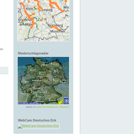
en
Niederschlagsradar
Quelle: ©
Deutscher Wetterdienst, Offenbach
WebCam Deutsches Eck