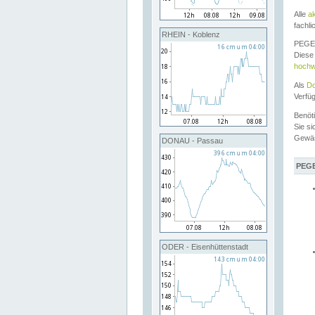
Alle
a
fachli
RHEIN - Koblenz
PEGEL
Diese 
hochw
Als
Do
Verfü
Benöt
Sie si
Gewä
DONAU - Passau
PEGE
ODER - Eisenhüttenstadt