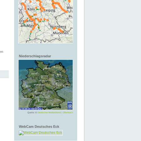
en
Niederschlagsradar
Quelle: ©
Deutscher Wetterdienst, Offenbach
WebCam Deutsches Eck