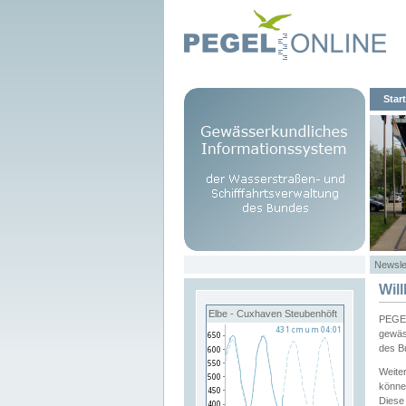
Start
Newsle
Wil
Elbe - Cuxhaven Steubenhöft
PEGEL
gewäs
des B
Weite
könne
Diese