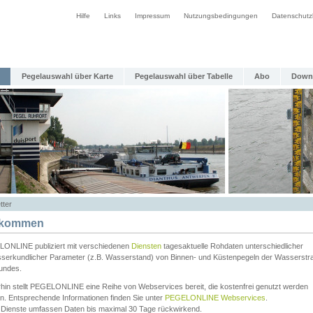
Hilfe
Links
Impressum
Nutzungsbedingungen
Datenschutz
Pegelauswahl über Karte
Pegelauswahl über Tabelle
Abo
Down
tter
lkommen
ONLINE publiziert mit verschiedenen
Diensten
tagesaktuelle Rohdaten unterschiedlicher
serkundlicher Parameter (z.B. Wasserstand) von Binnen- und Küstenpegeln der Wasserstr
undes.
rhin stellt PEGELONLINE eine Reihe von Webservices bereit, die kostenfrei genutzt werden
n. Entsprechende Informationen finden Sie unter
PEGELONLINE Webservices
.
 Dienste umfassen Daten bis maximal 30 Tage rückwirkend.