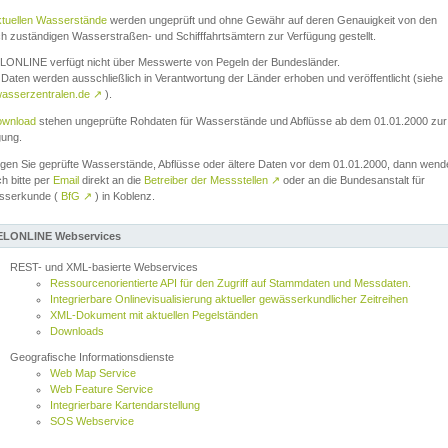
ktuellen Wasserstände
werden ungeprüft und ohne Gewähr auf deren Genauigkeit von den
ch zuständigen Wasserstraßen- und Schifffahrtsämtern zur Verfügung gestellt.
ONLINE verfügt nicht über Messwerte von Pegeln der Bundesländer.
Daten werden ausschließlich in Verantwortung der Länder erhoben und veröffentlicht (siehe
asserzentralen.de
↗
).
wnload
stehen ungeprüfte Rohdaten für Wasserstände und Abflüsse ab dem 01.01.2000 zur
gung.
igen Sie geprüfte Wasserstände, Abflüsse oder ältere Daten vor dem 01.01.2000, dann wend
ch bitte per
Email
direkt an die
Betreiber der Messstellen
↗
oder an die Bundesanstalt für
sserkunde (
BfG
↗
) in Koblenz.
LONLINE Webservices
REST- und XML-basierte Webservices
Ressourcenorientierte API für den Zugriff auf Stammdaten und Messdaten.
Integrierbare Onlinevisualisierung aktueller gewässerkundlicher Zeitreihen
XML-Dokument mit aktuellen Pegelständen
Downloads
Geografische Informationsdienste
Web Map Service
Web Feature Service
Integrierbare Kartendarstellung
SOS Webservice