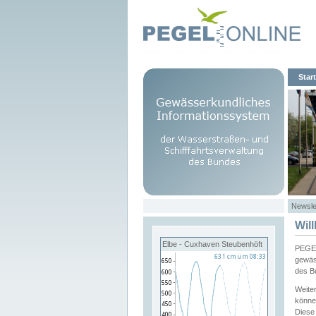
Start
Newsle
Wil
Elbe - Cuxhaven Steubenhöft
PEGEL
gewäs
des B
Weite
könne
Diese