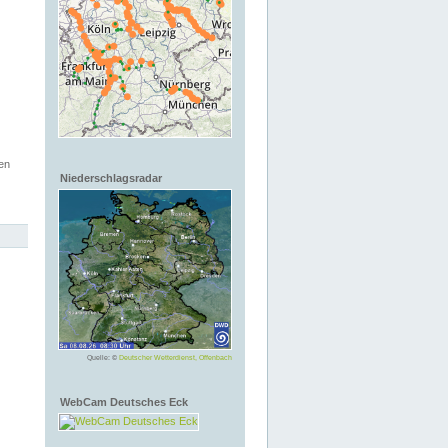
en
Niederschlagsradar
Quelle: ©
Deutscher Wetterdienst, Offenbach
WebCam Deutsches Eck