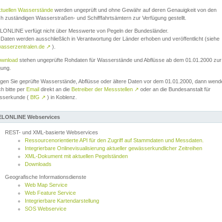
ktuellen Wasserstände
werden ungeprüft und ohne Gewähr auf deren Genauigkeit von den
ch zuständigen Wasserstraßen- und Schifffahrtsämtern zur Verfügung gestellt.
ONLINE verfügt nicht über Messwerte von Pegeln der Bundesländer.
Daten werden ausschließlich in Verantwortung der Länder erhoben und veröffentlicht (siehe
asserzentralen.de
↗
).
wnload
stehen ungeprüfte Rohdaten für Wasserstände und Abflüsse ab dem 01.01.2000 zur
gung.
igen Sie geprüfte Wasserstände, Abflüsse oder ältere Daten vor dem 01.01.2000, dann wend
ch bitte per
Email
direkt an die
Betreiber der Messstellen
↗
oder an die Bundesanstalt für
sserkunde (
BfG
↗
) in Koblenz.
LONLINE Webservices
REST- und XML-basierte Webservices
Ressourcenorientierte API für den Zugriff auf Stammdaten und Messdaten.
Integrierbare Onlinevisualisierung aktueller gewässerkundlicher Zeitreihen
XML-Dokument mit aktuellen Pegelständen
Downloads
Geografische Informationsdienste
Web Map Service
Web Feature Service
Integrierbare Kartendarstellung
SOS Webservice