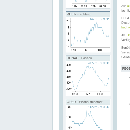
Alle
a
fachli
RHEIN - Koblenz
PEGEL
Diese 
hochw
Als
Do
Verfü
Benöt
Sie si
Gewä
DONAU - Passau
PEGE
ODER - Eisenhüttenstadt