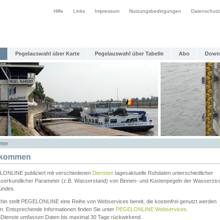
Hilfe
Links
Impressum
Nutzungsbedingungen
Datenschutz
Pegelauswahl über Karte
Pegelauswahl über Tabelle
Abo
Down
tter
lkommen
ONLINE publiziert mit verschiedenen
Diensten
tagesaktuelle Rohdaten unterschiedlicher
serkundlicher Parameter (z.B. Wasserstand) von Binnen- und Küstenpegeln der Wasserstr
undes.
rhin stellt PEGELONLINE eine Reihe von Webservices bereit, die kostenfrei genutzt werden
n. Entsprechende Informationen finden Sie unter
PEGELONLINE Webservices
.
 Dienste umfassen Daten bis maximal 30 Tage rückwirkend.