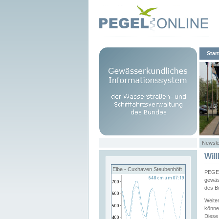
Start
Newsle
Wil
Elbe - Cuxhaven Steubenhöft
PEGEL
gewäs
des B
Weite
könne
Diese