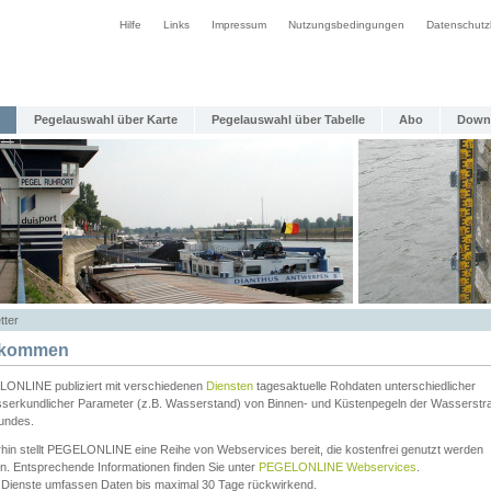
Hilfe
Links
Impressum
Nutzungsbedingungen
Datenschutz
Pegelauswahl über Karte
Pegelauswahl über Tabelle
Abo
Down
tter
lkommen
ONLINE publiziert mit verschiedenen
Diensten
tagesaktuelle Rohdaten unterschiedlicher
serkundlicher Parameter (z.B. Wasserstand) von Binnen- und Küstenpegeln der Wasserstr
undes.
rhin stellt PEGELONLINE eine Reihe von Webservices bereit, die kostenfrei genutzt werden
n. Entsprechende Informationen finden Sie unter
PEGELONLINE Webservices
.
 Dienste umfassen Daten bis maximal 30 Tage rückwirkend.