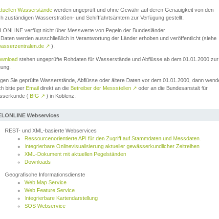
ktuellen Wasserstände
werden ungeprüft und ohne Gewähr auf deren Genauigkeit von den
ch zuständigen Wasserstraßen- und Schifffahrtsämtern zur Verfügung gestellt.
ONLINE verfügt nicht über Messwerte von Pegeln der Bundesländer.
Daten werden ausschließlich in Verantwortung der Länder erhoben und veröffentlicht (siehe
asserzentralen.de
↗
).
wnload
stehen ungeprüfte Rohdaten für Wasserstände und Abflüsse ab dem 01.01.2000 zur
gung.
igen Sie geprüfte Wasserstände, Abflüsse oder ältere Daten vor dem 01.01.2000, dann wend
ch bitte per
Email
direkt an die
Betreiber der Messstellen
↗
oder an die Bundesanstalt für
sserkunde (
BfG
↗
) in Koblenz.
LONLINE Webservices
REST- und XML-basierte Webservices
Ressourcenorientierte API für den Zugriff auf Stammdaten und Messdaten.
Integrierbare Onlinevisualisierung aktueller gewässerkundlicher Zeitreihen
XML-Dokument mit aktuellen Pegelständen
Downloads
Geografische Informationsdienste
Web Map Service
Web Feature Service
Integrierbare Kartendarstellung
SOS Webservice