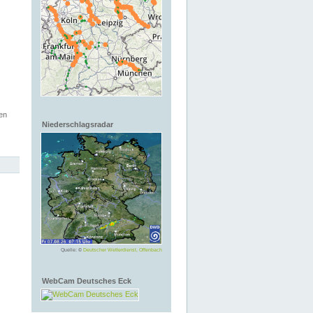
en
Niederschlagsradar
Quelle: ©
Deutscher Wetterdienst, Offenbach
WebCam Deutsches Eck