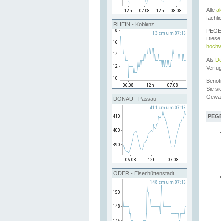
Alle
a
fachli
RHEIN - Koblenz
PEGEL
Diese 
hochw
Als
Do
Verfü
Benöt
Sie si
Gewä
DONAU - Passau
PEGE
ODER - Eisenhüttenstadt