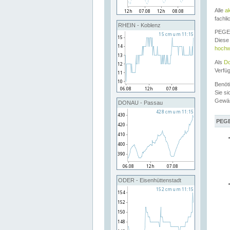
Alle
a
fachli
RHEIN - Koblenz
PEGEL
Diese 
hochw
Als
Do
Verfü
Benöt
Sie si
Gewä
DONAU - Passau
PEGE
ODER - Eisenhüttenstadt