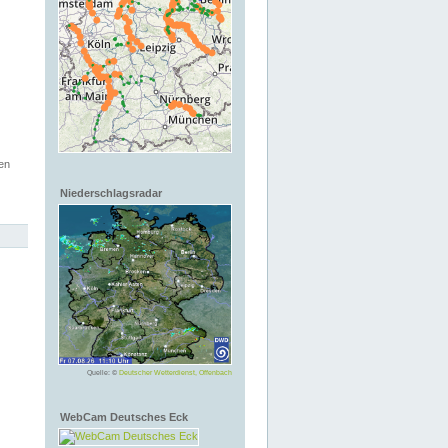
en
Niederschlagsradar
Quelle: ©
Deutscher Wetterdienst, Offenbach
WebCam Deutsches Eck