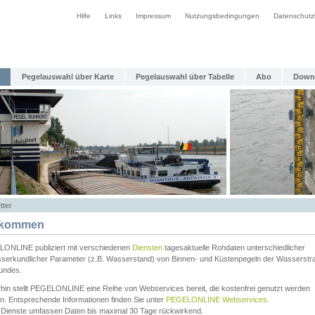
Hilfe
Links
Impressum
Nutzungsbedingungen
Datenschutz
Pegelauswahl über Karte
Pegelauswahl über Tabelle
Abo
Down
tter
lkommen
ONLINE publiziert mit verschiedenen
Diensten
tagesaktuelle Rohdaten unterschiedlicher
serkundlicher Parameter (z.B. Wasserstand) von Binnen- und Küstenpegeln der Wasserstr
undes.
rhin stellt PEGELONLINE eine Reihe von Webservices bereit, die kostenfrei genutzt werden
n. Entsprechende Informationen finden Sie unter
PEGELONLINE Webservices
.
 Dienste umfassen Daten bis maximal 30 Tage rückwirkend.