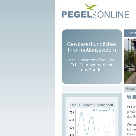
Start
Newsle
Wil
Elbe - Cuxhaven Steubenhöft
PEGEL
gewäs
des B
Weite
könne
Diese