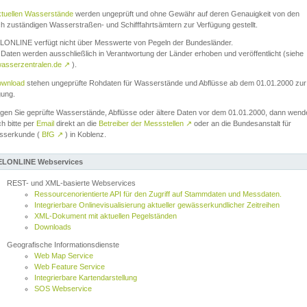
ktuellen Wasserstände
werden ungeprüft und ohne Gewähr auf deren Genauigkeit von den
ch zuständigen Wasserstraßen- und Schifffahrtsämtern zur Verfügung gestellt.
ONLINE verfügt nicht über Messwerte von Pegeln der Bundesländer.
Daten werden ausschließlich in Verantwortung der Länder erhoben und veröffentlicht (siehe
asserzentralen.de
↗
).
wnload
stehen ungeprüfte Rohdaten für Wasserstände und Abflüsse ab dem 01.01.2000 zur
gung.
igen Sie geprüfte Wasserstände, Abflüsse oder ältere Daten vor dem 01.01.2000, dann wend
ch bitte per
Email
direkt an die
Betreiber der Messstellen
↗
oder an die Bundesanstalt für
sserkunde (
BfG
↗
) in Koblenz.
LONLINE Webservices
REST- und XML-basierte Webservices
Ressourcenorientierte API für den Zugriff auf Stammdaten und Messdaten.
Integrierbare Onlinevisualisierung aktueller gewässerkundlicher Zeitreihen
XML-Dokument mit aktuellen Pegelständen
Downloads
Geografische Informationsdienste
Web Map Service
Web Feature Service
Integrierbare Kartendarstellung
SOS Webservice