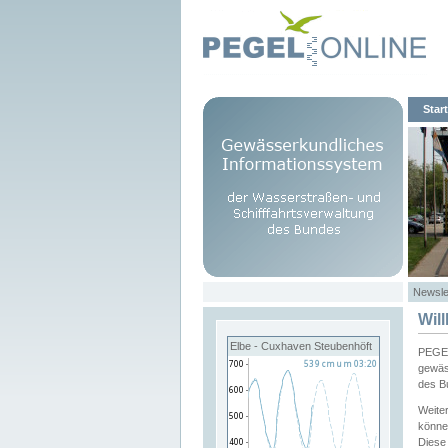
Start
Newsle
Wil
Elbe - Cuxhaven Steubenhöft
PEGEL
gewäs
des B
Weite
könne
Diese