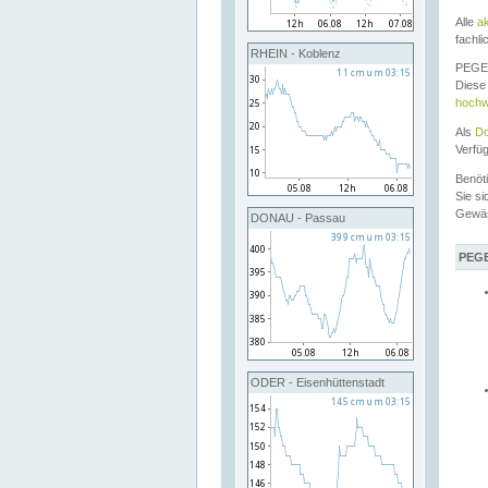
Alle
a
fachli
RHEIN - Koblenz
PEGEL
Diese 
hochw
Als
Do
Verfü
Benöt
Sie si
Gewä
DONAU - Passau
PEGE
ODER - Eisenhüttenstadt