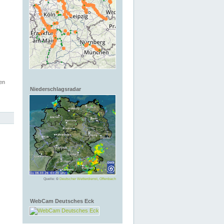
en
Niederschlagsradar
Quelle: ©
Deutscher Wetterdienst, Offenbach
WebCam Deutsches Eck