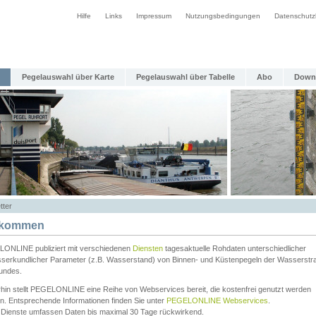
Hilfe
Links
Impressum
Nutzungsbedingungen
Datenschutz
Pegelauswahl über Karte
Pegelauswahl über Tabelle
Abo
Down
tter
lkommen
ONLINE publiziert mit verschiedenen
Diensten
tagesaktuelle Rohdaten unterschiedlicher
serkundlicher Parameter (z.B. Wasserstand) von Binnen- und Küstenpegeln der Wasserstr
undes.
rhin stellt PEGELONLINE eine Reihe von Webservices bereit, die kostenfrei genutzt werden
n. Entsprechende Informationen finden Sie unter
PEGELONLINE Webservices
.
 Dienste umfassen Daten bis maximal 30 Tage rückwirkend.