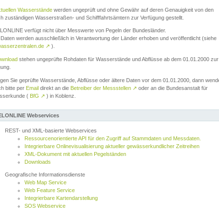
ktuellen Wasserstände
werden ungeprüft und ohne Gewähr auf deren Genauigkeit von den
ch zuständigen Wasserstraßen- und Schifffahrtsämtern zur Verfügung gestellt.
ONLINE verfügt nicht über Messwerte von Pegeln der Bundesländer.
Daten werden ausschließlich in Verantwortung der Länder erhoben und veröffentlicht (siehe
asserzentralen.de
↗
).
wnload
stehen ungeprüfte Rohdaten für Wasserstände und Abflüsse ab dem 01.01.2000 zur
gung.
igen Sie geprüfte Wasserstände, Abflüsse oder ältere Daten vor dem 01.01.2000, dann wend
ch bitte per
Email
direkt an die
Betreiber der Messstellen
↗
oder an die Bundesanstalt für
sserkunde (
BfG
↗
) in Koblenz.
LONLINE Webservices
REST- und XML-basierte Webservices
Ressourcenorientierte API für den Zugriff auf Stammdaten und Messdaten.
Integrierbare Onlinevisualisierung aktueller gewässerkundlicher Zeitreihen
XML-Dokument mit aktuellen Pegelständen
Downloads
Geografische Informationsdienste
Web Map Service
Web Feature Service
Integrierbare Kartendarstellung
SOS Webservice