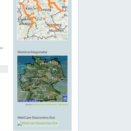
en
Niederschlagsradar
Quelle: ©
Deutscher Wetterdienst, Offenbach
WebCam Deutsches Eck