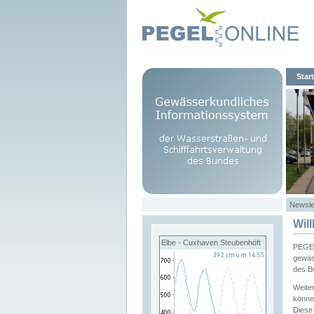
Start
Newsle
Wil
Elbe - Cuxhaven Steubenhöft
PEGEL
gewäs
des B
Weite
könne
Diese