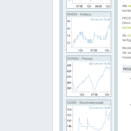
Alle
a
fachli
RHEIN - Koblenz
PEGEL
Diese 
hochw
Als
Do
Verfü
Benöt
Sie si
Gewä
DONAU - Passau
PEGE
ODER - Eisenhüttenstadt