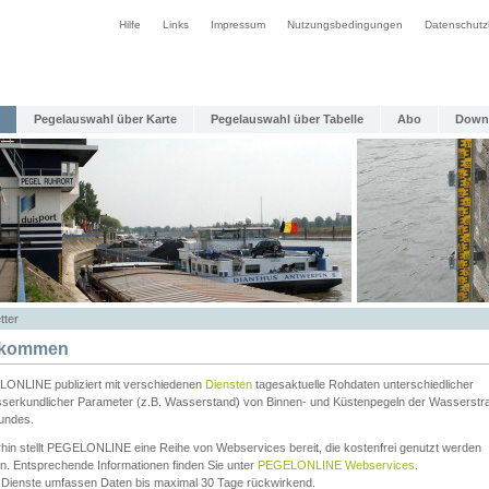
Hilfe
Links
Impressum
Nutzungsbedingungen
Datenschutz
Pegelauswahl über Karte
Pegelauswahl über Tabelle
Abo
Down
tter
lkommen
ONLINE publiziert mit verschiedenen
Diensten
tagesaktuelle Rohdaten unterschiedlicher
serkundlicher Parameter (z.B. Wasserstand) von Binnen- und Küstenpegeln der Wasserstr
undes.
rhin stellt PEGELONLINE eine Reihe von Webservices bereit, die kostenfrei genutzt werden
n. Entsprechende Informationen finden Sie unter
PEGELONLINE Webservices
.
 Dienste umfassen Daten bis maximal 30 Tage rückwirkend.