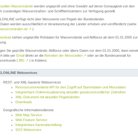
ktuellen Wasserstände
werden ungeprüft und ohne Gewähr auf deren Genauigkeit von den
ch zuständigen Wasserstraßen- und Schifffahrtsämtern zur Verfügung gestellt.
ONLINE verfügt nicht über Messwerte von Pegeln der Bundesländer.
Daten werden ausschließlich in Verantwortung der Länder erhoben und veröffentlicht (siehe
asserzentralen.de
↗
).
wnload
stehen ungeprüfte Rohdaten für Wasserstände und Abflüsse ab dem 01.01.2000 zur
gung.
igen Sie geprüfte Wasserstände, Abflüsse oder ältere Daten vor dem 01.01.2000, dann wend
ch bitte per
Email
direkt an die
Betreiber der Messstellen
↗
oder an die Bundesanstalt für
sserkunde (
BfG
↗
) in Koblenz.
LONLINE Webservices
REST- und XML-basierte Webservices
Ressourcenorientierte API für den Zugriff auf Stammdaten und Messdaten.
Integrierbare Onlinevisualisierung aktueller gewässerkundlicher Zeitreihen
XML-Dokument mit aktuellen Pegelständen
Downloads
Geografische Informationsdienste
Web Map Service
Web Feature Service
Integrierbare Kartendarstellung
SOS Webservice