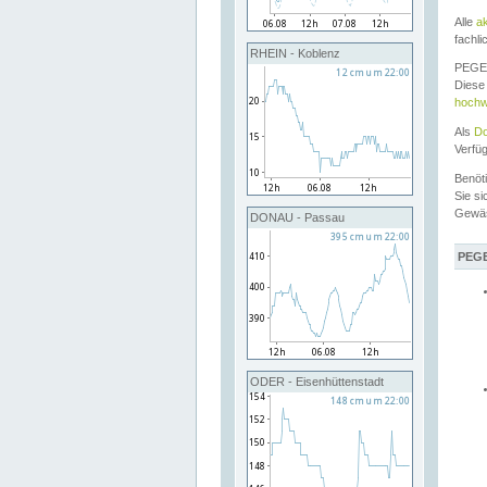
Alle
a
fachli
RHEIN - Koblenz
PEGEL
Diese 
hochw
Als
Do
Verfü
Benöt
Sie si
Gewä
DONAU - Passau
PEGE
ODER - Eisenhüttenstadt