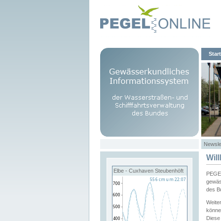
Start
Newsle
Wil
Elbe - Cuxhaven Steubenhöft
PEGEL
gewäs
des B
Weite
könne
Diese