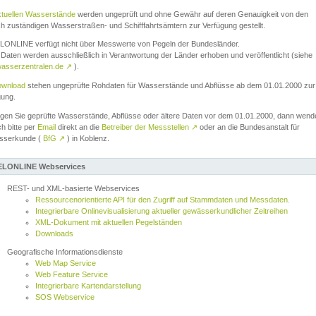
ktuellen Wasserstände
werden ungeprüft und ohne Gewähr auf deren Genauigkeit von den
ch zuständigen Wasserstraßen- und Schifffahrtsämtern zur Verfügung gestellt.
ONLINE verfügt nicht über Messwerte von Pegeln der Bundesländer.
Daten werden ausschließlich in Verantwortung der Länder erhoben und veröffentlicht (siehe
asserzentralen.de
↗
).
wnload
stehen ungeprüfte Rohdaten für Wasserstände und Abflüsse ab dem 01.01.2000 zur
gung.
igen Sie geprüfte Wasserstände, Abflüsse oder ältere Daten vor dem 01.01.2000, dann wend
ch bitte per
Email
direkt an die
Betreiber der Messstellen
↗
oder an die Bundesanstalt für
sserkunde (
BfG
↗
) in Koblenz.
LONLINE Webservices
REST- und XML-basierte Webservices
Ressourcenorientierte API für den Zugriff auf Stammdaten und Messdaten.
Integrierbare Onlinevisualisierung aktueller gewässerkundlicher Zeitreihen
XML-Dokument mit aktuellen Pegelständen
Downloads
Geografische Informationsdienste
Web Map Service
Web Feature Service
Integrierbare Kartendarstellung
SOS Webservice