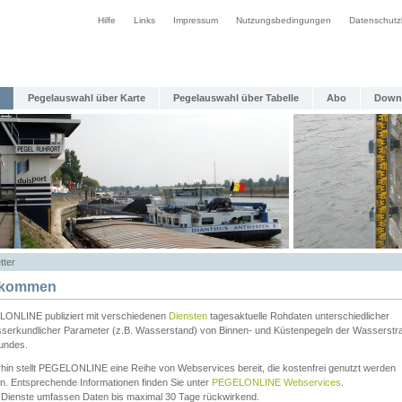
Hilfe
Links
Impressum
Nutzungsbedingungen
Datenschutz
Pegelauswahl über Karte
Pegelauswahl über Tabelle
Abo
Down
tter
lkommen
ONLINE publiziert mit verschiedenen
Diensten
tagesaktuelle Rohdaten unterschiedlicher
serkundlicher Parameter (z.B. Wasserstand) von Binnen- und Küstenpegeln der Wasserstr
undes.
rhin stellt PEGELONLINE eine Reihe von Webservices bereit, die kostenfrei genutzt werden
n. Entsprechende Informationen finden Sie unter
PEGELONLINE Webservices
.
 Dienste umfassen Daten bis maximal 30 Tage rückwirkend.