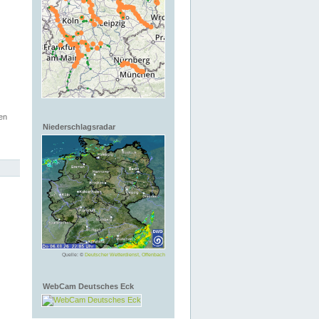
en
Niederschlagsradar
Quelle: ©
Deutscher Wetterdienst, Offenbach
WebCam Deutsches Eck