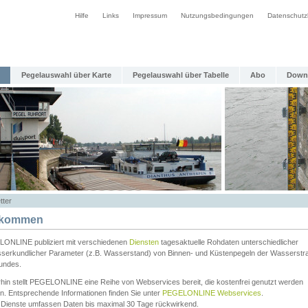
Hilfe
Links
Impressum
Nutzungsbedingungen
Datenschutz
Pegelauswahl über Karte
Pegelauswahl über Tabelle
Abo
Down
tter
lkommen
ONLINE publiziert mit verschiedenen
Diensten
tagesaktuelle Rohdaten unterschiedlicher
serkundlicher Parameter (z.B. Wasserstand) von Binnen- und Küstenpegeln der Wasserstr
undes.
rhin stellt PEGELONLINE eine Reihe von Webservices bereit, die kostenfrei genutzt werden
n. Entsprechende Informationen finden Sie unter
PEGELONLINE Webservices
.
 Dienste umfassen Daten bis maximal 30 Tage rückwirkend.