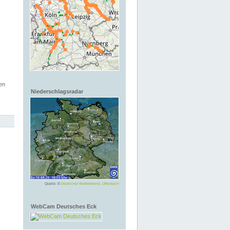
en
Niederschlagsradar
Quelle: ©
Deutscher Wetterdienst, Offenbach
WebCam Deutsches Eck