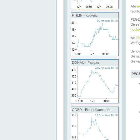
Alle
a
fachli
RHEIN - Koblenz
PEGEL
Diese 
hochw
Als
Do
Verfü
Benöt
Sie si
Gewä
DONAU - Passau
PEGE
ODER - Eisenhüttenstadt