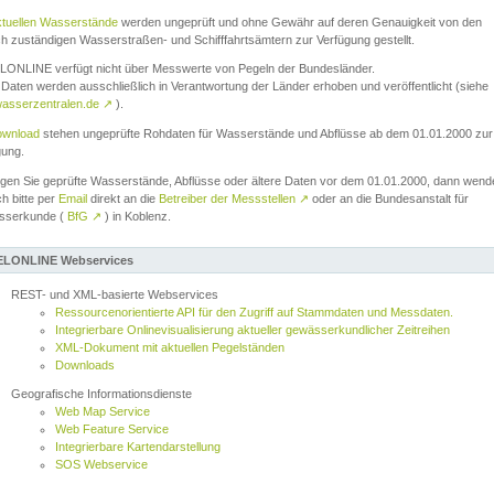
ktuellen Wasserstände
werden ungeprüft und ohne Gewähr auf deren Genauigkeit von den
ch zuständigen Wasserstraßen- und Schifffahrtsämtern zur Verfügung gestellt.
ONLINE verfügt nicht über Messwerte von Pegeln der Bundesländer.
Daten werden ausschließlich in Verantwortung der Länder erhoben und veröffentlicht (siehe
asserzentralen.de
↗
).
wnload
stehen ungeprüfte Rohdaten für Wasserstände und Abflüsse ab dem 01.01.2000 zur
gung.
igen Sie geprüfte Wasserstände, Abflüsse oder ältere Daten vor dem 01.01.2000, dann wend
ch bitte per
Email
direkt an die
Betreiber der Messstellen
↗
oder an die Bundesanstalt für
sserkunde (
BfG
↗
) in Koblenz.
LONLINE Webservices
REST- und XML-basierte Webservices
Ressourcenorientierte API für den Zugriff auf Stammdaten und Messdaten.
Integrierbare Onlinevisualisierung aktueller gewässerkundlicher Zeitreihen
XML-Dokument mit aktuellen Pegelständen
Downloads
Geografische Informationsdienste
Web Map Service
Web Feature Service
Integrierbare Kartendarstellung
SOS Webservice