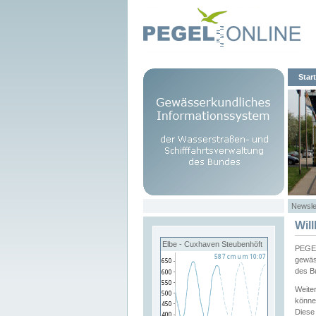
Start
Newsle
Wil
Elbe - Cuxhaven Steubenhöft
PEGEL
gewäs
des B
Weite
könne
Diese