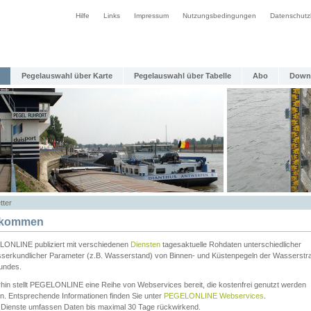
Hilfe
Links
Impressum
Nutzungsbedingungen
Datenschutz
Pegelauswahl über Karte
Pegelauswahl über Tabelle
Abo
Down
tter
lkommen
ONLINE publiziert mit verschiedenen
Diensten
tagesaktuelle Rohdaten unterschiedlicher
serkundlicher Parameter (z.B. Wasserstand) von Binnen- und Küstenpegeln der Wasserstr
undes.
rhin stellt PEGELONLINE eine Reihe von Webservices bereit, die kostenfrei genutzt werden
n. Entsprechende Informationen finden Sie unter
PEGELONLINE Webservices
.
 Dienste umfassen Daten bis maximal 30 Tage rückwirkend.