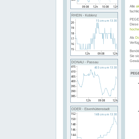
Alle
a
fachli
RHEIN - Koblenz
PEGEL
Diese 
hochw
Als
Do
Verfü
Benöt
Sie si
Gewä
DONAU - Passau
PEGE
ODER - Eisenhüttenstadt