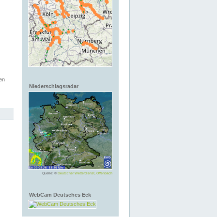
en
Niederschlagsradar
Quelle: ©
Deutscher Wetterdienst, Offenbach
WebCam Deutsches Eck