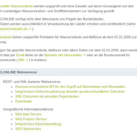
ktuellen Wasserstände
werden ungeprüft und ohne Gewähr auf deren Genauigkeit von den
ch zuständigen Wasserstraßen- und Schifffahrtsämtern zur Verfügung gestellt.
ONLINE verfügt nicht über Messwerte von Pegeln der Bundesländer.
Daten werden ausschließlich in Verantwortung der Länder erhoben und veröffentlicht (siehe
asserzentralen.de
↗
).
wnload
stehen ungeprüfte Rohdaten für Wasserstände und Abflüsse ab dem 01.01.2000 zur
gung.
igen Sie geprüfte Wasserstände, Abflüsse oder ältere Daten vor dem 01.01.2000, dann wend
ch bitte per
Email
direkt an die
Betreiber der Messstellen
↗
oder an die Bundesanstalt für
sserkunde (
BfG
↗
) in Koblenz.
LONLINE Webservices
REST- und XML-basierte Webservices
Ressourcenorientierte API für den Zugriff auf Stammdaten und Messdaten.
Integrierbare Onlinevisualisierung aktueller gewässerkundlicher Zeitreihen
XML-Dokument mit aktuellen Pegelständen
Downloads
Geografische Informationsdienste
Web Map Service
Web Feature Service
Integrierbare Kartendarstellung
SOS Webservice