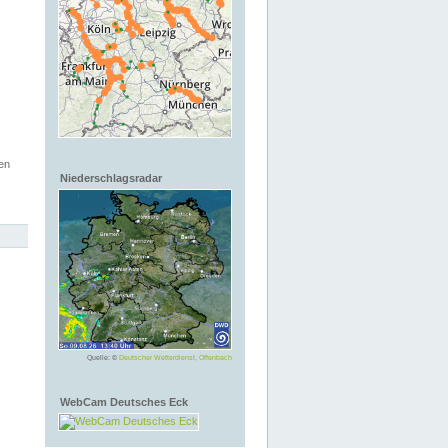
en
Niederschlagsradar
Quelle: ©
Deutscher Wetterdienst, Offenbach
WebCam Deutsches Eck