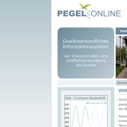
Start
Newsle
Wil
Elbe - Cuxhaven Steubenhöft
PEGEL
gewäs
des B
Weite
könne
Diese