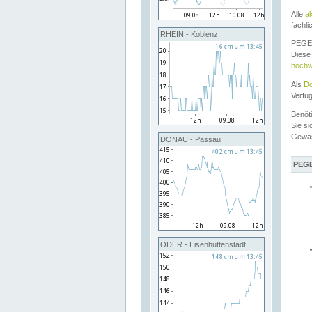
Alle
a
fachli
RHEIN - Koblenz
PEGEL
Diese 
hochw
Als
Do
Verfü
Benöt
Sie si
Gewä
DONAU - Passau
PEGE
ODER - Eisenhüttenstadt