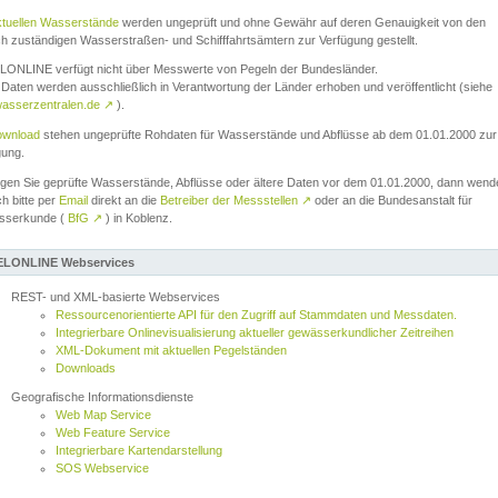
ktuellen Wasserstände
werden ungeprüft und ohne Gewähr auf deren Genauigkeit von den
ch zuständigen Wasserstraßen- und Schifffahrtsämtern zur Verfügung gestellt.
ONLINE verfügt nicht über Messwerte von Pegeln der Bundesländer.
Daten werden ausschließlich in Verantwortung der Länder erhoben und veröffentlicht (siehe
asserzentralen.de
↗
).
wnload
stehen ungeprüfte Rohdaten für Wasserstände und Abflüsse ab dem 01.01.2000 zur
gung.
igen Sie geprüfte Wasserstände, Abflüsse oder ältere Daten vor dem 01.01.2000, dann wend
ch bitte per
Email
direkt an die
Betreiber der Messstellen
↗
oder an die Bundesanstalt für
sserkunde (
BfG
↗
) in Koblenz.
LONLINE Webservices
REST- und XML-basierte Webservices
Ressourcenorientierte API für den Zugriff auf Stammdaten und Messdaten.
Integrierbare Onlinevisualisierung aktueller gewässerkundlicher Zeitreihen
XML-Dokument mit aktuellen Pegelständen
Downloads
Geografische Informationsdienste
Web Map Service
Web Feature Service
Integrierbare Kartendarstellung
SOS Webservice