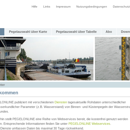
Hilfe
Links
Impressum
Nutzungsbedingungen
Datenschutz
Pegelauswahl über Karte
Pegelauswahl über Tabelle
Abo
Down
tter
lkommen
ONLINE publiziert mit verschiedenen
Diensten
tagesaktuelle Rohdaten unterschiedlicher
serkundlicher Parameter (z.B. Wasserstand) von Binnen- und Küstenpegeln der Wasserstr
undes.
rhin stellt PEGELONLINE eine Reihe von Webservices bereit, die kostenfrei genutzt werden
n. Entsprechende Informationen finden Sie unter
PEGELONLINE Webservices
.
 Dienste umfassen Daten bis maximal 30 Tage rückwirkend.