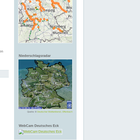
en
Niederschlagsradar
Quelle: ©
Deutscher Wetterdienst, Offenbach
WebCam Deutsches Eck