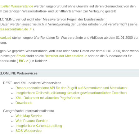
ktuellen Wasserstände
werden ungeprüft und ohne Gewähr auf deren Genauigkeit von den
ch zuständigen Wasserstraßen- und Schifffahrtsämtern zur Verfügung gestellt.
ONLINE verfügt nicht über Messwerte von Pegeln der Bundesländer.
Daten werden ausschließlich in Verantwortung der Länder erhoben und veröffentlicht (siehe
asserzentralen.de
↗
).
wnload
stehen ungeprüfte Rohdaten für Wasserstände und Abflüsse ab dem 01.01.2000 zur
gung.
igen Sie geprüfte Wasserstände, Abflüsse oder ältere Daten vor dem 01.01.2000, dann wend
ch bitte per
Email
direkt an die
Betreiber der Messstellen
↗
oder an die Bundesanstalt für
sserkunde (
BfG
↗
) in Koblenz.
LONLINE Webservices
REST- und XML-basierte Webservices
Ressourcenorientierte API für den Zugriff auf Stammdaten und Messdaten.
Integrierbare Onlinevisualisierung aktueller gewässerkundlicher Zeitreihen
XML-Dokument mit aktuellen Pegelständen
Downloads
Geografische Informationsdienste
Web Map Service
Web Feature Service
Integrierbare Kartendarstellung
SOS Webservice