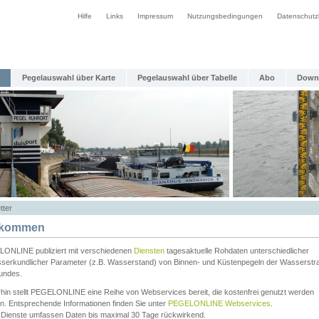
Hilfe
Links
Impressum
Nutzungsbedingungen
Datenschutz
Pegelauswahl über Karte
Pegelauswahl über Tabelle
Abo
Down
tter
lkommen
ONLINE publiziert mit verschiedenen
Diensten
tagesaktuelle Rohdaten unterschiedlicher
serkundlicher Parameter (z.B. Wasserstand) von Binnen- und Küstenpegeln der Wasserstr
undes.
rhin stellt PEGELONLINE eine Reihe von Webservices bereit, die kostenfrei genutzt werden
n. Entsprechende Informationen finden Sie unter
PEGELONLINE Webservices
.
 Dienste umfassen Daten bis maximal 30 Tage rückwirkend.