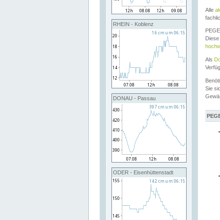
Alle
a
fachli
RHEIN - Koblenz
PEGEL
Diese 
hochw
Als
Do
Verfü
Benöt
Sie si
Gewä
DONAU - Passau
PEGE
ODER - Eisenhüttenstadt