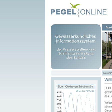
Start
Newsle
Wil
Elbe - Cuxhaven Steubenhöft
PEGEL
gewäs
des B
Weite
könne
Diese