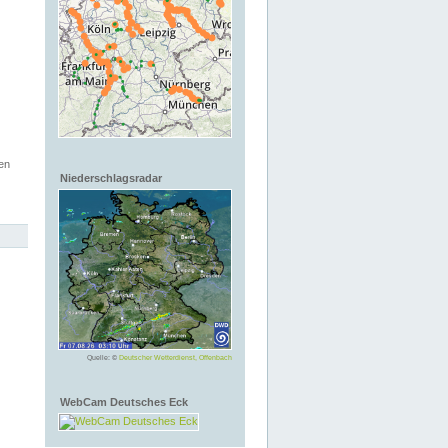
en
Niederschlagsradar
Quelle: ©
Deutscher Wetterdienst, Offenbach
WebCam Deutsches Eck