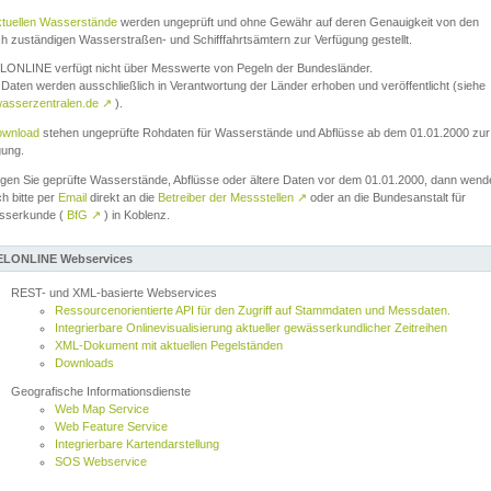
ktuellen Wasserstände
werden ungeprüft und ohne Gewähr auf deren Genauigkeit von den
ch zuständigen Wasserstraßen- und Schifffahrtsämtern zur Verfügung gestellt.
ONLINE verfügt nicht über Messwerte von Pegeln der Bundesländer.
Daten werden ausschließlich in Verantwortung der Länder erhoben und veröffentlicht (siehe
asserzentralen.de
↗
).
wnload
stehen ungeprüfte Rohdaten für Wasserstände und Abflüsse ab dem 01.01.2000 zur
gung.
igen Sie geprüfte Wasserstände, Abflüsse oder ältere Daten vor dem 01.01.2000, dann wend
ch bitte per
Email
direkt an die
Betreiber der Messstellen
↗
oder an die Bundesanstalt für
sserkunde (
BfG
↗
) in Koblenz.
LONLINE Webservices
REST- und XML-basierte Webservices
Ressourcenorientierte API für den Zugriff auf Stammdaten und Messdaten.
Integrierbare Onlinevisualisierung aktueller gewässerkundlicher Zeitreihen
XML-Dokument mit aktuellen Pegelständen
Downloads
Geografische Informationsdienste
Web Map Service
Web Feature Service
Integrierbare Kartendarstellung
SOS Webservice