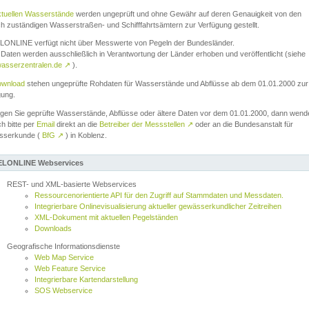
ktuellen Wasserstände
werden ungeprüft und ohne Gewähr auf deren Genauigkeit von den
ch zuständigen Wasserstraßen- und Schifffahrtsämtern zur Verfügung gestellt.
ONLINE verfügt nicht über Messwerte von Pegeln der Bundesländer.
Daten werden ausschließlich in Verantwortung der Länder erhoben und veröffentlicht (siehe
asserzentralen.de
↗
).
wnload
stehen ungeprüfte Rohdaten für Wasserstände und Abflüsse ab dem 01.01.2000 zur
gung.
igen Sie geprüfte Wasserstände, Abflüsse oder ältere Daten vor dem 01.01.2000, dann wend
ch bitte per
Email
direkt an die
Betreiber der Messstellen
↗
oder an die Bundesanstalt für
sserkunde (
BfG
↗
) in Koblenz.
LONLINE Webservices
REST- und XML-basierte Webservices
Ressourcenorientierte API für den Zugriff auf Stammdaten und Messdaten.
Integrierbare Onlinevisualisierung aktueller gewässerkundlicher Zeitreihen
XML-Dokument mit aktuellen Pegelständen
Downloads
Geografische Informationsdienste
Web Map Service
Web Feature Service
Integrierbare Kartendarstellung
SOS Webservice