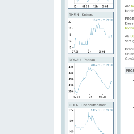
Alle
a
fachli
RHEIN - Koblenz
PEGEL
Diese 
hochw
Als
Do
Verfü
Benöt
Sie si
Gewä
DONAU - Passau
PEGE
ODER - Eisenhüttenstadt