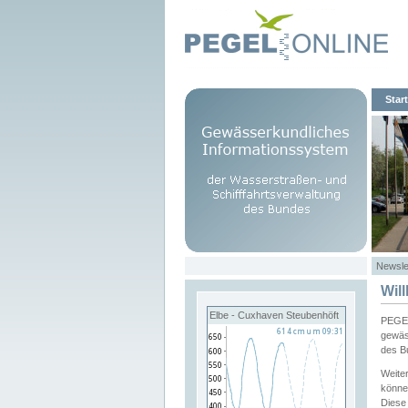
Start
Newsle
Wil
Elbe - Cuxhaven Steubenhöft
PEGEL
gewäs
des B
Weite
könne
Diese