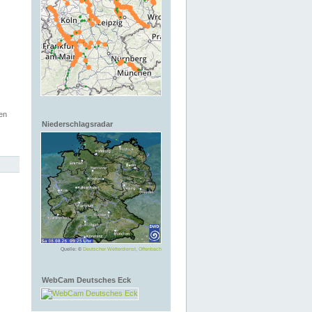
en
Niederschlagsradar
Quelle: ©
Deutscher Wetterdienst, Offenbach
WebCam Deutsches Eck