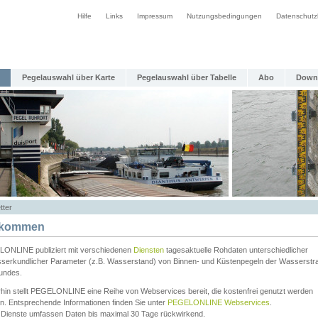
Hilfe
Links
Impressum
Nutzungsbedingungen
Datenschutz
Pegelauswahl über Karte
Pegelauswahl über Tabelle
Abo
Down
tter
lkommen
ONLINE publiziert mit verschiedenen
Diensten
tagesaktuelle Rohdaten unterschiedlicher
serkundlicher Parameter (z.B. Wasserstand) von Binnen- und Küstenpegeln der Wasserstr
undes.
rhin stellt PEGELONLINE eine Reihe von Webservices bereit, die kostenfrei genutzt werden
n. Entsprechende Informationen finden Sie unter
PEGELONLINE Webservices
.
 Dienste umfassen Daten bis maximal 30 Tage rückwirkend.