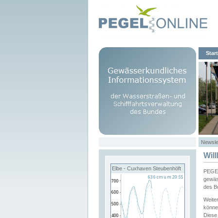
Start
Newsle
Wil
Elbe - Cuxhaven Steubenhöft
PEGEL
gewäs
des B
Weite
könne
Diese