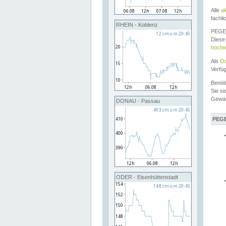
Alle
a
fachli
RHEIN - Koblenz
PEGEL
Diese 
hochw
Als
Do
Verfü
Benöt
Sie si
Gewä
DONAU - Passau
PEGE
ODER - Eisenhüttenstadt