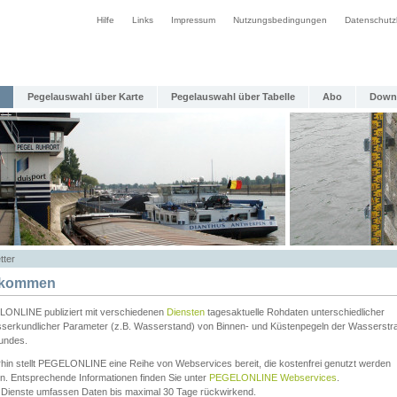
Hilfe
Links
Impressum
Nutzungsbedingungen
Datenschutz
Pegelauswahl über Karte
Pegelauswahl über Tabelle
Abo
Down
tter
lkommen
ONLINE publiziert mit verschiedenen
Diensten
tagesaktuelle Rohdaten unterschiedlicher
serkundlicher Parameter (z.B. Wasserstand) von Binnen- und Küstenpegeln der Wasserstr
undes.
rhin stellt PEGELONLINE eine Reihe von Webservices bereit, die kostenfrei genutzt werden
n. Entsprechende Informationen finden Sie unter
PEGELONLINE Webservices
.
 Dienste umfassen Daten bis maximal 30 Tage rückwirkend.