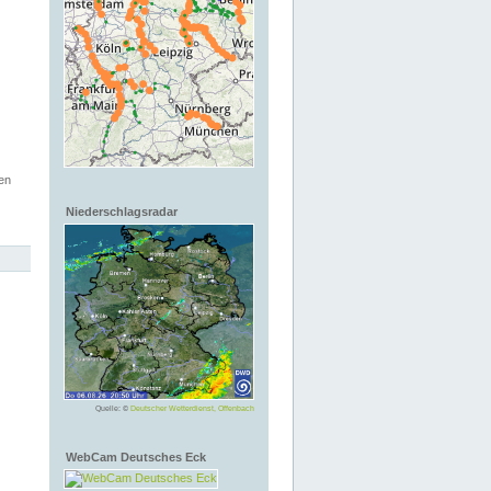
en
Niederschlagsradar
Quelle: ©
Deutscher Wetterdienst, Offenbach
WebCam Deutsches Eck