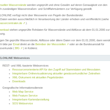
ktuellen Wasserstände
werden ungeprüft und ohne Gewähr auf deren Genauigkeit von den
ch zuständigen Wasserstraßen- und Schifffahrtsämtern zur Verfügung gestellt.
ONLINE verfügt nicht über Messwerte von Pegeln der Bundesländer.
Daten werden ausschließlich in Verantwortung der Länder erhoben und veröffentlicht (siehe
asserzentralen.de
↗
).
wnload
stehen ungeprüfte Rohdaten für Wasserstände und Abflüsse ab dem 01.01.2000 zur
gung.
igen Sie geprüfte Wasserstände, Abflüsse oder ältere Daten vor dem 01.01.2000, dann wend
ch bitte per
Email
direkt an die
Betreiber der Messstellen
↗
oder an die Bundesanstalt für
sserkunde (
BfG
↗
) in Koblenz.
LONLINE Webservices
REST- und XML-basierte Webservices
Ressourcenorientierte API für den Zugriff auf Stammdaten und Messdaten.
Integrierbare Onlinevisualisierung aktueller gewässerkundlicher Zeitreihen
XML-Dokument mit aktuellen Pegelständen
Downloads
Geografische Informationsdienste
Web Map Service
Web Feature Service
Integrierbare Kartendarstellung
SOS Webservice