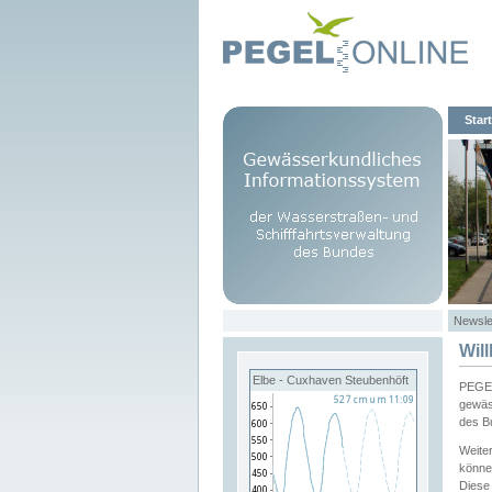
Start
Newsle
Wil
Elbe - Cuxhaven Steubenhöft
PEGEL
gewäs
des B
Weite
könne
Diese