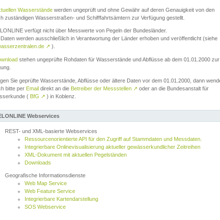
ktuellen Wasserstände
werden ungeprüft und ohne Gewähr auf deren Genauigkeit von den
ch zuständigen Wasserstraßen- und Schifffahrtsämtern zur Verfügung gestellt.
ONLINE verfügt nicht über Messwerte von Pegeln der Bundesländer.
Daten werden ausschließlich in Verantwortung der Länder erhoben und veröffentlicht (siehe
asserzentralen.de
↗
).
wnload
stehen ungeprüfte Rohdaten für Wasserstände und Abflüsse ab dem 01.01.2000 zur
gung.
igen Sie geprüfte Wasserstände, Abflüsse oder ältere Daten vor dem 01.01.2000, dann wend
ch bitte per
Email
direkt an die
Betreiber der Messstellen
↗
oder an die Bundesanstalt für
sserkunde (
BfG
↗
) in Koblenz.
LONLINE Webservices
REST- und XML-basierte Webservices
Ressourcenorientierte API für den Zugriff auf Stammdaten und Messdaten.
Integrierbare Onlinevisualisierung aktueller gewässerkundlicher Zeitreihen
XML-Dokument mit aktuellen Pegelständen
Downloads
Geografische Informationsdienste
Web Map Service
Web Feature Service
Integrierbare Kartendarstellung
SOS Webservice