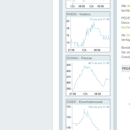
Alle
a
fachli
RHEIN - Koblenz
PEGEL
Diese 
hochw
Als
Do
Verfü
Benöt
Sie si
Gewä
DONAU - Passau
PEGE
ODER - Eisenhüttenstadt