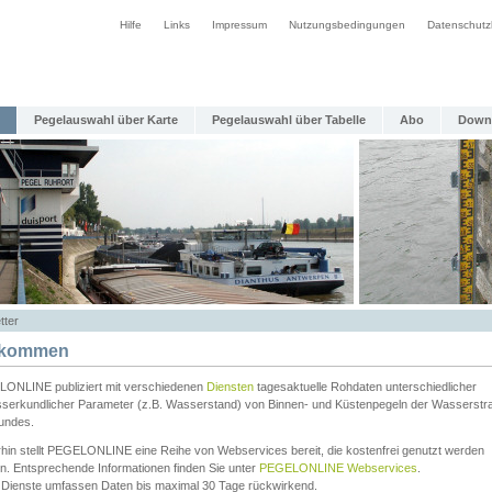
Hilfe
Links
Impressum
Nutzungsbedingungen
Datenschutz
Pegelauswahl über Karte
Pegelauswahl über Tabelle
Abo
Down
tter
lkommen
ONLINE publiziert mit verschiedenen
Diensten
tagesaktuelle Rohdaten unterschiedlicher
serkundlicher Parameter (z.B. Wasserstand) von Binnen- und Küstenpegeln der Wasserstr
undes.
rhin stellt PEGELONLINE eine Reihe von Webservices bereit, die kostenfrei genutzt werden
n. Entsprechende Informationen finden Sie unter
PEGELONLINE Webservices
.
 Dienste umfassen Daten bis maximal 30 Tage rückwirkend.