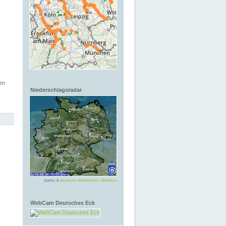
en
Niederschlagsradar
Quelle: ©
Deutscher Wetterdienst, Offenbach
WebCam Deutsches Eck