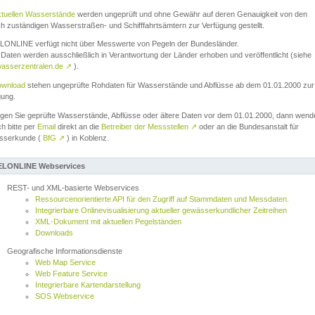
ktuellen Wasserstände
werden ungeprüft und ohne Gewähr auf deren Genauigkeit von den
ch zuständigen Wasserstraßen- und Schifffahrtsämtern zur Verfügung gestellt.
ONLINE verfügt nicht über Messwerte von Pegeln der Bundesländer.
Daten werden ausschließlich in Verantwortung der Länder erhoben und veröffentlicht (siehe
asserzentralen.de
↗
).
wnload
stehen ungeprüfte Rohdaten für Wasserstände und Abflüsse ab dem 01.01.2000 zur
gung.
igen Sie geprüfte Wasserstände, Abflüsse oder ältere Daten vor dem 01.01.2000, dann wend
ch bitte per
Email
direkt an die
Betreiber der Messstellen
↗
oder an die Bundesanstalt für
sserkunde (
BfG
↗
) in Koblenz.
LONLINE Webservices
REST- und XML-basierte Webservices
Ressourcenorientierte API für den Zugriff auf Stammdaten und Messdaten.
Integrierbare Onlinevisualisierung aktueller gewässerkundlicher Zeitreihen
XML-Dokument mit aktuellen Pegelständen
Downloads
Geografische Informationsdienste
Web Map Service
Web Feature Service
Integrierbare Kartendarstellung
SOS Webservice