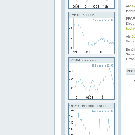
Alle
a
fachli
RHEIN - Koblenz
PEGEL
Diese 
hochw
Als
Do
Verfü
Benöt
Sie si
Gewä
DONAU - Passau
PEGE
ODER - Eisenhüttenstadt