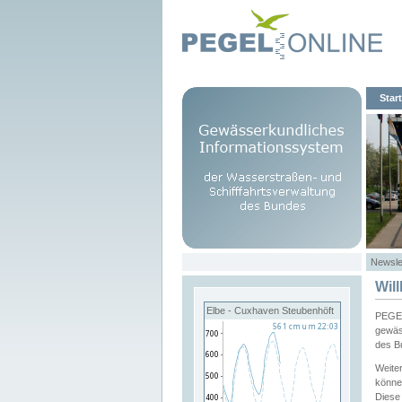
Start
Newsle
Wil
Elbe - Cuxhaven Steubenhöft
PEGEL
gewäs
des B
Weite
könne
Diese