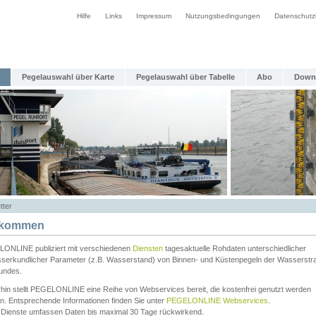
Hilfe
Links
Impressum
Nutzungsbedingungen
Datenschutz
Pegelauswahl über Karte
Pegelauswahl über Tabelle
Abo
Down
tter
lkommen
ONLINE publiziert mit verschiedenen
Diensten
tagesaktuelle Rohdaten unterschiedlicher
serkundlicher Parameter (z.B. Wasserstand) von Binnen- und Küstenpegeln der Wasserstr
undes.
rhin stellt PEGELONLINE eine Reihe von Webservices bereit, die kostenfrei genutzt werden
n. Entsprechende Informationen finden Sie unter
PEGELONLINE Webservices
.
 Dienste umfassen Daten bis maximal 30 Tage rückwirkend.