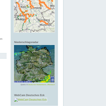
en
Niederschlagsradar
Quelle: ©
Deutscher Wetterdienst, Offenbach
WebCam Deutsches Eck