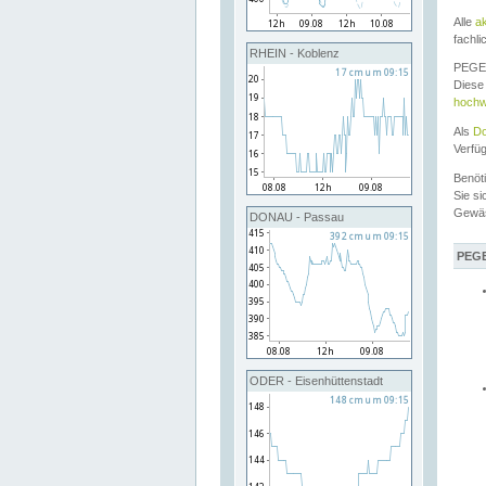
Alle
a
fachli
RHEIN - Koblenz
PEGEL
Diese 
hochw
Als
Do
Verfü
Benöt
Sie si
Gewä
DONAU - Passau
PEGE
ODER - Eisenhüttenstadt