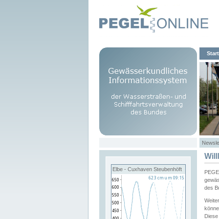
Start
Newsle
Wil
Elbe - Cuxhaven Steubenhöft
PEGEL
gewäs
des B
Weite
könne
Diese