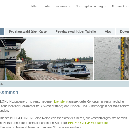
Hilfe
Links
Impressum
Nutzungsbedingungen
Datenschutz
Pegelauswahl über Karte
Pegelauswahl über Tabelle
Abo
Down
tter
lkommen
ONLINE publiziert mit verschiedenen
Diensten
tagesaktuelle Rohdaten unterschiedlicher
serkundlicher Parameter (z.B. Wasserstand) von Binnen- und Küstenpegeln der Wasserstr
undes.
rhin stellt PEGELONLINE eine Reihe von Webservices bereit, die kostenfrei genutzt werden
n. Entsprechende Informationen finden Sie unter
PEGELONLINE Webservices
.
 Dienste umfassen Daten bis maximal 30 Tage rückwirkend.