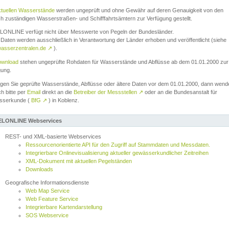
ktuellen Wasserstände
werden ungeprüft und ohne Gewähr auf deren Genauigkeit von den
ch zuständigen Wasserstraßen- und Schifffahrtsämtern zur Verfügung gestellt.
ONLINE verfügt nicht über Messwerte von Pegeln der Bundesländer.
Daten werden ausschließlich in Verantwortung der Länder erhoben und veröffentlicht (siehe
asserzentralen.de
↗
).
wnload
stehen ungeprüfte Rohdaten für Wasserstände und Abflüsse ab dem 01.01.2000 zur
gung.
igen Sie geprüfte Wasserstände, Abflüsse oder ältere Daten vor dem 01.01.2000, dann wend
ch bitte per
Email
direkt an die
Betreiber der Messstellen
↗
oder an die Bundesanstalt für
sserkunde (
BfG
↗
) in Koblenz.
LONLINE Webservices
REST- und XML-basierte Webservices
Ressourcenorientierte API für den Zugriff auf Stammdaten und Messdaten.
Integrierbare Onlinevisualisierung aktueller gewässerkundlicher Zeitreihen
XML-Dokument mit aktuellen Pegelständen
Downloads
Geografische Informationsdienste
Web Map Service
Web Feature Service
Integrierbare Kartendarstellung
SOS Webservice