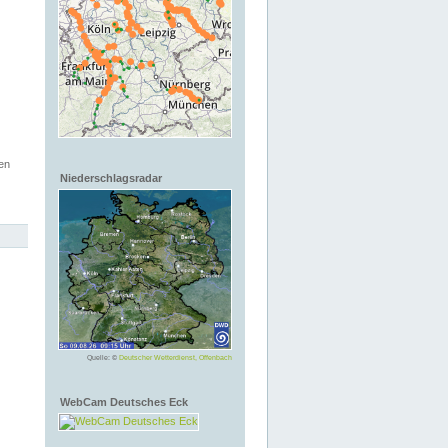
en
Niederschlagsradar
Quelle: ©
Deutscher Wetterdienst, Offenbach
WebCam Deutsches Eck