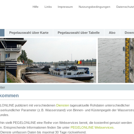
Hilfe
Links
Impressum
Nutzungsbedingungen
Datenschutz
Pegelauswahl über Karte
Pegelauswahl über Tabelle
Abo
Down
tter
lkommen
ONLINE publiziert mit verschiedenen
Diensten
tagesaktuelle Rohdaten unterschiedlicher
serkundlicher Parameter (z.B. Wasserstand) von Binnen- und Küstenpegeln der Wasserstr
undes.
rhin stellt PEGELONLINE eine Reihe von Webservices bereit, die kostenfrei genutzt werden
n. Entsprechende Informationen finden Sie unter
PEGELONLINE Webservices
.
 Dienste umfassen Daten bis maximal 30 Tage rückwirkend.