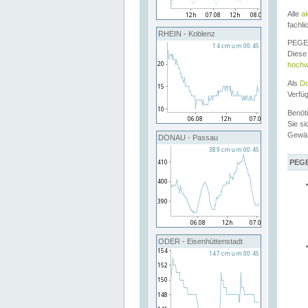
Alle
a
fachli
RHEIN - Koblenz
PEGEL
Diese 
hochw
Als
Do
Verfü
Benöt
Sie si
Gewä
DONAU - Passau
PEGE
ODER - Eisenhüttenstadt