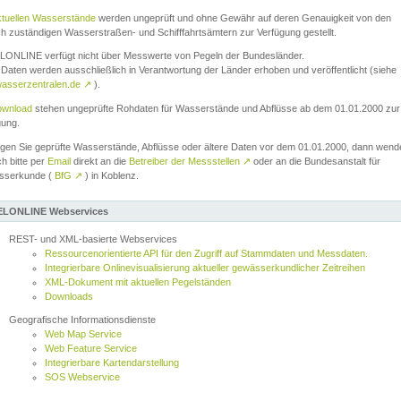
ktuellen Wasserstände
werden ungeprüft und ohne Gewähr auf deren Genauigkeit von den
ch zuständigen Wasserstraßen- und Schifffahrtsämtern zur Verfügung gestellt.
ONLINE verfügt nicht über Messwerte von Pegeln der Bundesländer.
Daten werden ausschließlich in Verantwortung der Länder erhoben und veröffentlicht (siehe
asserzentralen.de
↗
).
wnload
stehen ungeprüfte Rohdaten für Wasserstände und Abflüsse ab dem 01.01.2000 zur
gung.
igen Sie geprüfte Wasserstände, Abflüsse oder ältere Daten vor dem 01.01.2000, dann wend
ch bitte per
Email
direkt an die
Betreiber der Messstellen
↗
oder an die Bundesanstalt für
sserkunde (
BfG
↗
) in Koblenz.
LONLINE Webservices
REST- und XML-basierte Webservices
Ressourcenorientierte API für den Zugriff auf Stammdaten und Messdaten.
Integrierbare Onlinevisualisierung aktueller gewässerkundlicher Zeitreihen
XML-Dokument mit aktuellen Pegelständen
Downloads
Geografische Informationsdienste
Web Map Service
Web Feature Service
Integrierbare Kartendarstellung
SOS Webservice