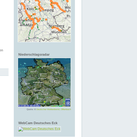
en
Niederschlagsradar
Quelle: ©
Deutscher Wetterdienst, Offenbach
WebCam Deutsches Eck