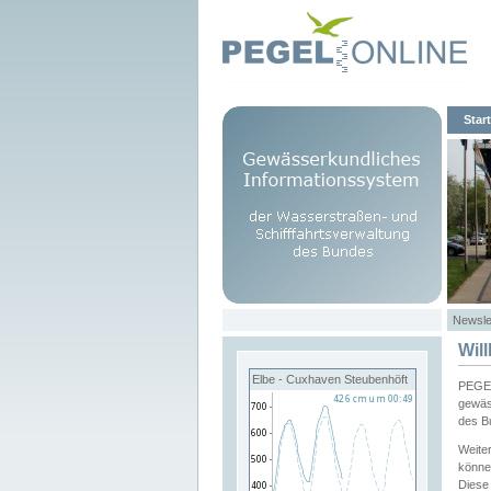
Start
Newsle
Wil
Elbe - Cuxhaven Steubenhöft
PEGEL
gewäs
des B
Weite
könne
Diese