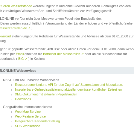
ktuellen Wasserstände
werden ungeprüft und ohne Gewähr auf deren Genauigkeit von den
ch zuständigen Wasserstraßen- und Schifffahrtsämtern zur Verfügung gestellt.
ONLINE verfügt nicht über Messwerte von Pegeln der Bundesländer.
Daten werden ausschließlich in Verantwortung der Länder erhoben und veröffentlicht (siehe
asserzentralen.de
↗
).
wnload
stehen ungeprüfte Rohdaten für Wasserstände und Abflüsse ab dem 01.01.2000 zur
gung.
igen Sie geprüfte Wasserstände, Abflüsse oder ältere Daten vor dem 01.01.2000, dann wend
ch bitte per
Email
direkt an die
Betreiber der Messstellen
↗
oder an die Bundesanstalt für
sserkunde (
BfG
↗
) in Koblenz.
LONLINE Webservices
REST- und XML-basierte Webservices
Ressourcenorientierte API für den Zugriff auf Stammdaten und Messdaten.
Integrierbare Onlinevisualisierung aktueller gewässerkundlicher Zeitreihen
XML-Dokument mit aktuellen Pegelständen
Downloads
Geografische Informationsdienste
Web Map Service
Web Feature Service
Integrierbare Kartendarstellung
SOS Webservice