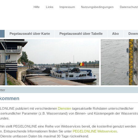
Hilfe
Links
Impressum
Nutzungsbedingungen
Datenschutz
Pegelauswahl über Karte
Pegelauswahl über Tabelle
Abo
Down
tter
lkommen
ONLINE publiziert mit verschiedenen
Diensten
tagesaktuelle Rohdaten unterschiedlicher
serkundlicher Parameter (z.B. Wasserstand) von Binnen- und Küstenpegeln der Wasserstr
undes.
rhin stellt PEGELONLINE eine Reihe von Webservices bereit, die kostenfrei genutzt werden
n. Entsprechende Informationen finden Sie unter
PEGELONLINE Webservices
.
 Dienste umfassen Daten bis maximal 30 Tage rückwirkend.