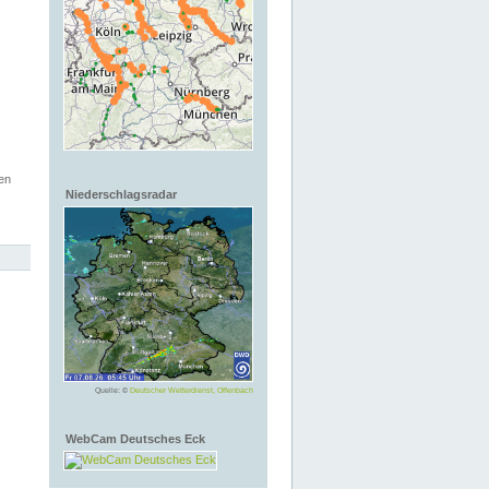
en
Niederschlagsradar
Quelle: ©
Deutscher Wetterdienst, Offenbach
WebCam Deutsches Eck