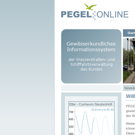
Start
Newsle
Wil
Elbe - Cuxhaven Steubenhöft
PEGEL
gewäs
des B
Weite
könne
Diese