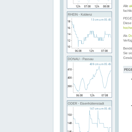
Alle
a
fachli
RHEIN - Koblenz
PEGEL
Diese 
hochw
Als
Do
Verfü
Benöt
Sie si
Gewä
DONAU - Passau
PEGE
ODER - Eisenhüttenstadt