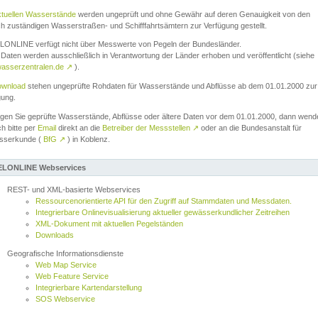
ktuellen Wasserstände
werden ungeprüft und ohne Gewähr auf deren Genauigkeit von den
ch zuständigen Wasserstraßen- und Schifffahrtsämtern zur Verfügung gestellt.
ONLINE verfügt nicht über Messwerte von Pegeln der Bundesländer.
Daten werden ausschließlich in Verantwortung der Länder erhoben und veröffentlicht (siehe
asserzentralen.de
↗
).
wnload
stehen ungeprüfte Rohdaten für Wasserstände und Abflüsse ab dem 01.01.2000 zur
gung.
igen Sie geprüfte Wasserstände, Abflüsse oder ältere Daten vor dem 01.01.2000, dann wend
ch bitte per
Email
direkt an die
Betreiber der Messstellen
↗
oder an die Bundesanstalt für
sserkunde (
BfG
↗
) in Koblenz.
LONLINE Webservices
REST- und XML-basierte Webservices
Ressourcenorientierte API für den Zugriff auf Stammdaten und Messdaten.
Integrierbare Onlinevisualisierung aktueller gewässerkundlicher Zeitreihen
XML-Dokument mit aktuellen Pegelständen
Downloads
Geografische Informationsdienste
Web Map Service
Web Feature Service
Integrierbare Kartendarstellung
SOS Webservice