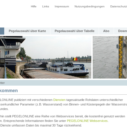
Hilfe
Links
Impressum
Nutzungsbedingungen
Datenschutz
Pegelauswahl über Karte
Pegelauswahl über Tabelle
Abo
Down
tter
lkommen
ONLINE publiziert mit verschiedenen
Diensten
tagesaktuelle Rohdaten unterschiedlicher
serkundlicher Parameter (z.B. Wasserstand) von Binnen- und Küstenpegeln der Wasserstr
undes.
rhin stellt PEGELONLINE eine Reihe von Webservices bereit, die kostenfrei genutzt werden
n. Entsprechende Informationen finden Sie unter
PEGELONLINE Webservices
.
 Dienste umfassen Daten bis maximal 30 Tage rückwirkend.