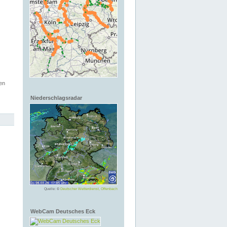
en
Niederschlagsradar
Quelle: ©
Deutscher Wetterdienst, Offenbach
WebCam Deutsches Eck