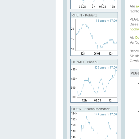
Alle
a
fachli
RHEIN - Koblenz
PEGEL
Diese 
hochw
Als
Do
Verfü
Benöt
Sie si
Gewä
DONAU - Passau
PEGE
ODER - Eisenhüttenstadt