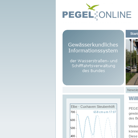
Start
Newsle
Wil
Elbe - Cuxhaven Steubenhöft
PEGEL
gewäs
des B
Weite
könne
Diese