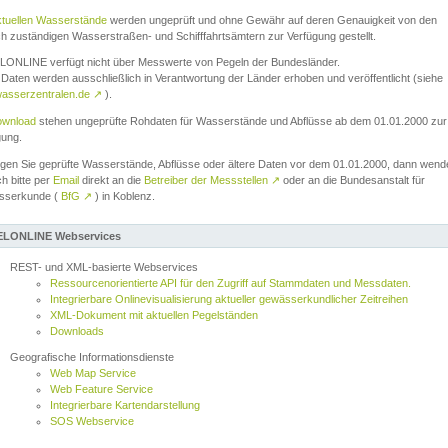
ktuellen Wasserstände
werden ungeprüft und ohne Gewähr auf deren Genauigkeit von den
ch zuständigen Wasserstraßen- und Schifffahrtsämtern zur Verfügung gestellt.
ONLINE verfügt nicht über Messwerte von Pegeln der Bundesländer.
Daten werden ausschließlich in Verantwortung der Länder erhoben und veröffentlicht (siehe
asserzentralen.de
↗
).
wnload
stehen ungeprüfte Rohdaten für Wasserstände und Abflüsse ab dem 01.01.2000 zur
gung.
igen Sie geprüfte Wasserstände, Abflüsse oder ältere Daten vor dem 01.01.2000, dann wend
ch bitte per
Email
direkt an die
Betreiber der Messstellen
↗
oder an die Bundesanstalt für
sserkunde (
BfG
↗
) in Koblenz.
LONLINE Webservices
REST- und XML-basierte Webservices
Ressourcenorientierte API für den Zugriff auf Stammdaten und Messdaten.
Integrierbare Onlinevisualisierung aktueller gewässerkundlicher Zeitreihen
XML-Dokument mit aktuellen Pegelständen
Downloads
Geografische Informationsdienste
Web Map Service
Web Feature Service
Integrierbare Kartendarstellung
SOS Webservice