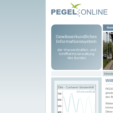
Start
Newsle
Wil
Elbe - Cuxhaven Steubenhöft
PEGEL
gewäs
des B
Weite
könne
Diese