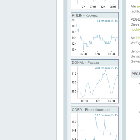
Alle
a
fachli
RHEIN - Koblenz
PEGEL
Diese 
hochw
Als
Do
Verfü
Benöt
Sie si
Gewä
DONAU - Passau
PEGE
ODER - Eisenhüttenstadt