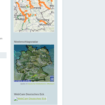
en
Niederschlagsradar
Quelle: ©
Deutscher Wetterdienst, Offenbach
WebCam Deutsches Eck