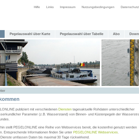
Hilfe
Links
Impressum
Nutzungsbedingungen
Datenschutz
Pegelauswahl über Karte
Pegelauswahl über Tabelle
Abo
Down
tter
lkommen
ONLINE publiziert mit verschiedenen
Diensten
tagesaktuelle Rohdaten unterschiedlicher
serkundlicher Parameter (z.B. Wasserstand) von Binnen- und Küstenpegeln der Wasserstr
undes.
rhin stellt PEGELONLINE eine Reihe von Webservices bereit, die kostenfrei genutzt werden
n. Entsprechende Informationen finden Sie unter
PEGELONLINE Webservices
.
 Dienste umfassen Daten bis maximal 30 Tage rückwirkend.